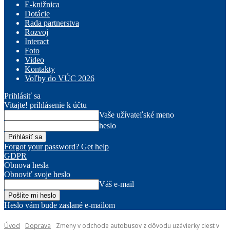
E-knižnica
Dotácie
Rada partnerstva
Rozvoj
Interact
Foto
Video
Kontakty
Voľby do VÚC 2026
Prihlásiť sa
Vitajte! prihlásenie k účtu
Vaše užívateľské meno
heslo
Forgot your password? Get help
GDPR
Obnova hesla
Obnoviť svoje heslo
Váš e-mail
Heslo vám bude zaslané e-mailom
Úvod
Doprava
Zmeny v odchode autobusov z dôvodu uzávierky ciest v