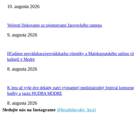
10. augusta 2026
Večerné člnkovanie za tajomstvami Jaroveckého ramena
9. augusta 2026
Hľadáme prevádzkara/prevádzkarku vínotéky a Malokarpatského salónu ví
kaštieli v Modre
8. augusta 2026
K letu už vyše dve dekády patrí významný medzinárodný festival komorne
hudby a jazzu HUDBA MODRE
8. augusta 2026
Sledujte nás na Instagrame
@bratislavsky_kraj