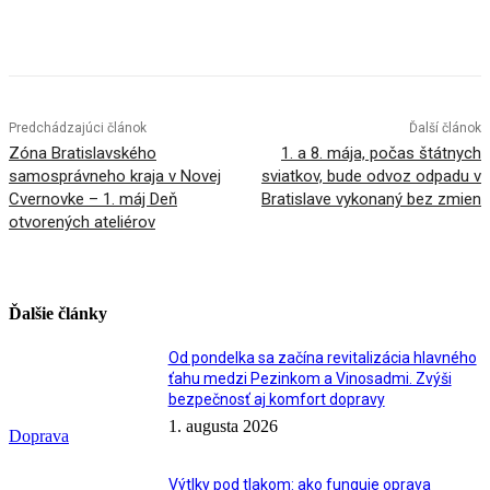
Facebook
X
Linkedin
Tumblr
Predchádzajúci článok
Ďalší článok
Zóna Bratislavského
1. a 8. mája, počas štátnych
samosprávneho kraja v Novej
sviatkov, bude odvoz odpadu v
Cvernovke – 1. máj Deň
Bratislave vykonaný bez zmien
otvorených ateliérov
Ďalšie články
Od pondelka sa začína revitalizácia hlavného
ťahu medzi Pezinkom a Vinosadmi. Zvýši
bezpečnosť aj komfort dopravy
1. augusta 2026
Doprava
Výtlky pod tlakom: ako funguje oprava