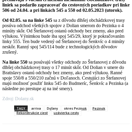
liniek sa podarilo zapracovať do cestovných poriadkov pri linke
506 od 24.04. a pri linkách 545 a 550 od 02.05.2023 (utorok).
Od 02.05. sa na linke 545
sa z dôvodu dlhšej obchádzkovej trasy
posúva odchod všetkých spojov z Dolian smerom do Pezinka o 4
minúty skôr. Od Štefanovej ostanú odchody bez zmeny, ako pred
výlukou. Výnimkou bude iba spoj 545/29, ktorý je pokračovaním
linky 555. Ten bude vedený od Štefanovej do Šenkvíc o 4 minúty
neskôr. Ranný spoj 545/114 bude z technologických dôvodov
zrušený.
Na linke 550
sa posúvajú všetky odchody zo Štefanovej z dôvodu
dlhšej obchádzkovej trasy o 17 minút skôr. Od Dolian v smere do
Bratislavy ostanú odchody bez zmeny, ako pred výlukou. Ranné
spoje 550/8 a 550/210 začnú v Doľanoch. Cestujúci zo Štefanovej
majú možnosť použiť linku 545 do Budmeríc, Šenkvíc a Pezinka (a
následne po prestupe aj na iné smery).
Zdroj: Dolany.sk
TAGY
arriva
Doľany
okres Pezinok
Pezinok
Rekonštrukcie ciest
uzávierka cesty