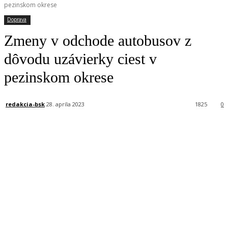
pezinskom okrese
Doprava
Zmeny v odchode autobusov z
dôvodu uzávierky ciest v
pezinskom okrese
redakcia-bsk
28. apríla 2023
1825
0
Facebook
X
Linkedin
Tumblr