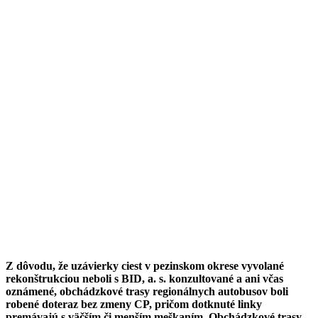
Z dôvodu, že uzávierky ciest v pezinskom okrese vyvolané
rekonštrukciou neboli s BID, a. s. konzultované a ani včas
oznámené, obchádzkové trasy regionálnych autobusov boli
robené doteraz bez zmeny CP, pričom dotknuté linky
premávajú s väčším či menším meškaním. Obchádzkové trasy