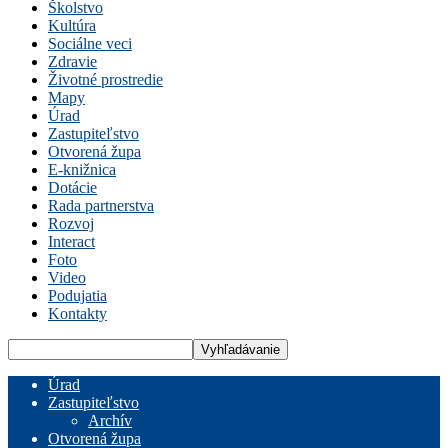
Školstvo
Kultúra
Sociálne veci
Zdravie
Životné prostredie
Mapy
Úrad
Zastupiteľstvo
Otvorená župa
E-knižnica
Dotácie
Rada partnerstva
Rozvoj
Interact
Foto
Video
Podujatia
Kontakty
Úrad
Zastupiteľstvo
Archív
Otvorená župa