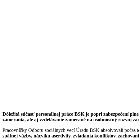
Dôležitá súčasť personálnej práce BSK je popri zabezpečení plne
zamerania, ale aj vzdelávanie zamerané na osobnostný rozvoj za
Pracovníčky Odboru sociálnych vecí Úradu BSK absolvovali počas t
spätnej väzby, nácviku asertivity, zvládania konfliktov, zachov