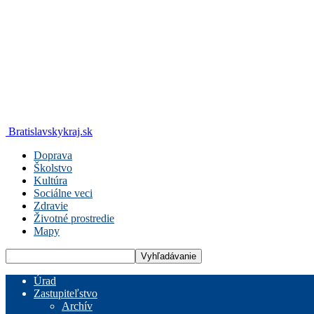
Bratislavskykraj.sk
Doprava
Školstvo
Kultúra
Sociálne veci
Zdravie
Životné prostredie
Mapy
Úrad
Zastupiteľstvo
Archív