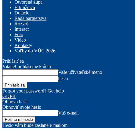
Otvorená župa
E-knižnica
Dotácie
Rada partnerstva
Rozvoj
Interact
Foto
Video
Kontakty
Voľby do VÚC 2026
Prihlásiť sa
Vitajte! prihlásenie k účtu
Vaše užívateľské meno
heslo
Forgot your password? Get help
GDPR
Obnova hesla
Obnoviť svoje heslo
Váš e-mail
Heslo vám bude zaslané e-mailom