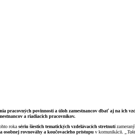
nia pracovných povinností a úloh zamestnancov dbať aj na ich vzde
mestnancov a riadiacich pracovníkov.
ohto roka
sériu šiestich tematických vzdelávacích stretnutí
zameraný
ania osobnej rovnováhy a koučovacieho prístupu
v komunikácii.
„Takt