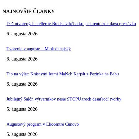
NAJNOVŠIE ČLÁNKY
Deň otvorených ateliérov Bratislavského kraja si tento rok dáva prestávku
6. augusta 2026
Tvorenie v auguste – Mlok dunajský
6. augusta 2026
Tip na výlet: Krásnymi lesmi Malých Karpát z Pezinka na Babu
6. augusta 2026
Jubilejný Salón výtvarníkov nesie STOPU troch desaťročí tvorby
5. augusta 2026
Augustový program v Ekocentre Čunovo
5. augusta 2026