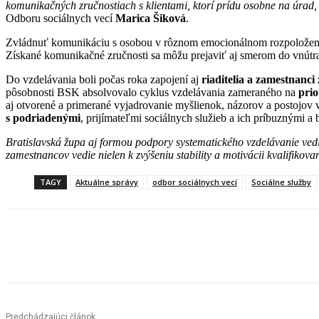
komunikačných zručnostiach s klientami, ktorí prídu osobne na úrad,
Odboru sociálnych vecí
Marica Šiková
.
Zvládnuť komunikáciu s osobou v rôznom emocionálnom rozpoložení v
Získané komunikačné zručnosti sa môžu prejaviť aj smerom do vnút
Do vzdelávania boli počas roka zapojení aj
riaditelia a zamestnanci
pôsobnosti BSK absolvovalo cyklus vzdelávania zameraného na
prio
aj otvorené a primerané vyjadrovanie myšlienok, názorov a postojov 
s podriadenými
, prijímateľmi sociálnych služieb a ich príbuznými 
Bratislavská župa aj formou podpory systematického vzdelávanie vedie 
zamestnancov vedie nielen k zvýšeniu stability a motivácii kvalifiko
TAGY
Aktuálne správy
odbor sociálnych vecí
Sociálne služby
Facebook
X
Linkedin
Tumblr
Predchádzajúci článok