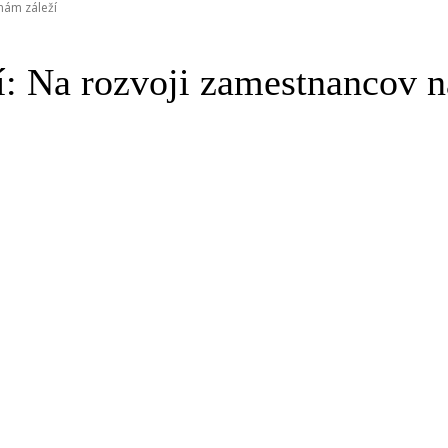
nám záleží
í: Na rozvoji zamestnancov n