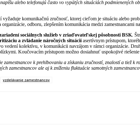
 napíšu alebo telefonujú často vo vypätých situáciách podmienených o
yžaduje komunikačnú zručnosť, ktorej cieľom je situáciu alebo probl
ra organizácie, odboru, zlepšením komunikácia medzi zamestnancami 
 zariadení sociálnych služieb v zriaďovateľskej pôsobnosti BSK
. Št
ritizáciu a zvládanie náročných situácií
asertívnym prístupom, ktoréh
vo vedení kolektívu, v komunikácii navzájom v rámci organizácie. Dru
a blízkymi. Koučovacím prístupom možno dosiahnuť uspokojivé riešenie
zamestnancov k prehlbovaniu a získaniu zručností, znalostí a tiež k ro
vaných zamestnancov ale aj k zníženiu fluktuácie samotných zamestnanco
vzdelávanie zamestnancov