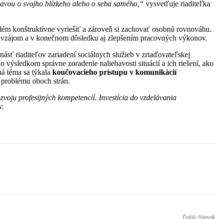
bavou o svojho blízkeho alebo o seba samého,“
vysvetľuje riaditeľka
ém konštruktívne vyriešiť a zároveň si zachovať osobnú rovnováhu.
navzájom a v konečnom dôsledku aj zlepšením pracovných výkonov.
rnásť riaditeľov zariadení sociálnych služieb v zriaďovateľskej
o výsledkom správne zoradenie naliehavosti situácií a ich riešení, ako
há téma sa týkala
koučovacieho prístupu v komunikácií
 problému oboch strán.
zvoju profesijných kompetencií. Investícia do vzdelávania
v.
Ďalší článok