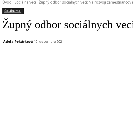
Úvod
Sociálne veci
Župný odbor sociálnych vecí: Na rozvoji zamestnancov 
Sociálne veci
Župný odbor sociálnych vec
Adela Pekárková
10. decembra 2021
Facebook
X
Linkedin
Tumblr