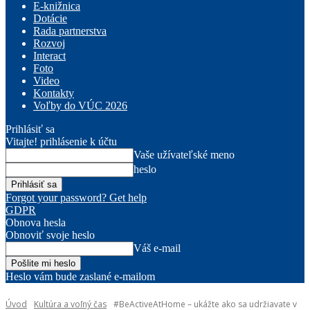
E-knižnica
Dotácie
Rada partnerstva
Rozvoj
Interact
Foto
Video
Kontakty
Voľby do VÚC 2026
Prihlásiť sa
Vitajte! prihlásenie k účtu
Vaše užívateľské meno
heslo
Forgot your password? Get help
GDPR
Obnova hesla
Obnoviť svoje heslo
Váš e-mail
Heslo vám bude zaslané e-mailom
Úvod
Kultúra a voľný čas
#BeActiveAtHome – ukážte ako sa udržiavate v