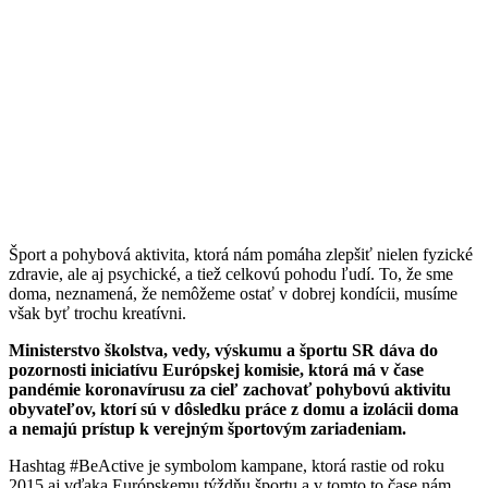
Šport a pohybová aktivita, ktorá nám pomáha zlepšiť nielen fyzické
zdravie, ale aj psychické, a tiež celkovú pohodu ľudí. To, že sme
doma, neznamená, že nemôžeme ostať v dobrej kondícii, musíme
však byť trochu kreatívni.
Ministerstvo školstva, vedy, výskumu a športu SR dáva do
pozornosti iniciatívu Európskej komisie, ktorá má v čase
pandémie koronavírusu za cieľ zachovať pohybovú aktivitu
obyvateľov, ktorí sú v dôsledku práce z domu a izolácii doma
a nemajú prístup k verejným športovým zariadeniam.
Hashtag #BeActive je symbolom kampane, ktorá rastie od roku
2015 aj vďaka Európskemu týždňu športu a v tomto to čase nám