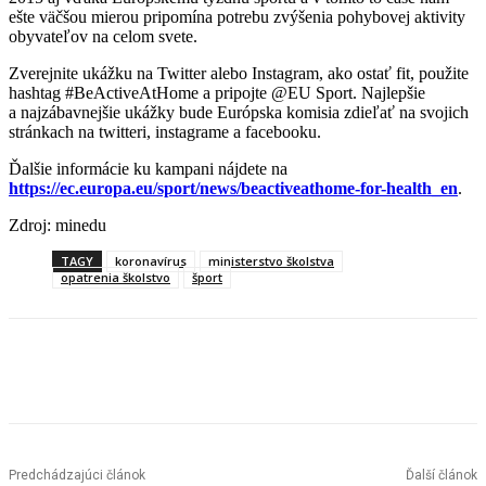
ešte väčšou mierou pripomína potrebu zvýšenia pohybovej aktivity
obyvateľov na celom svete.
Zverejnite ukážku na Twitter alebo Instagram, ako ostať fit, použite
hashtag #BeActiveAtHome a pripojte @EU Sport. Najlepšie
a najzábavnejšie ukážky bude Európska komisia zdieľať na svojich
stránkach na twitteri, instagrame a facebooku.
Ďalšie informácie ku kampani nájdete na
https://ec.europa.eu/sport/news/beactiveathome-for-health_en
.
Zdroj: minedu
TAGY
koronavírus
ministerstvo školstva
opatrenia školstvo
šport
Facebook
X
Linkedin
Tumblr
Predchádzajúci článok
Ďalší článok