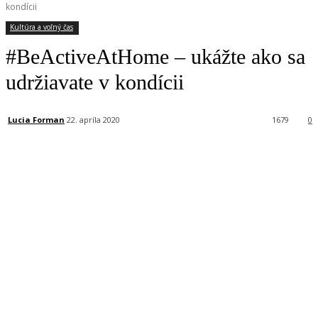
kondícii
Kultúra a voľný čas
#BeActiveAtHome – ukážte ako sa
udržiavate v kondícii
Lucia Forman
22. apríla 2020
1679
0
Facebook
X
Linkedin
Tumblr