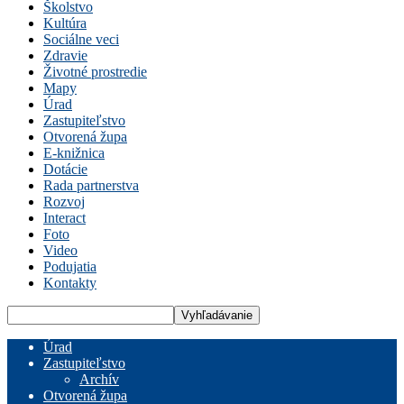
Školstvo
Kultúra
Sociálne veci
Zdravie
Životné prostredie
Mapy
Úrad
Zastupiteľstvo
Otvorená župa
E-knižnica
Dotácie
Rada partnerstva
Rozvoj
Interact
Foto
Video
Podujatia
Kontakty
Úrad
Zastupiteľstvo
Archív
Otvorená župa