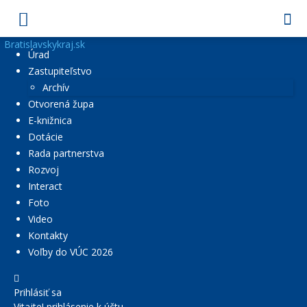
Bratislavskykraj.sk
Úrad
Zastupiteľstvo
Archív
Otvorená župa
E-knižnica
Dotácie
Rada partnerstva
Rozvoj
Interact
Foto
Video
Kontakty
Voľby do VÚC 2026
Prihlásiť sa
Vitajte! prihlásenie k účtu