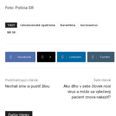
Foto: Polícia SR
TAGY
celoslovenské opatrenia
Karanténa
koronavírus
NR SR
Facebook
X
Linkedin
Tumblr
Predchádzajúci článok
Ďalší článok
Nechali sme si pustiť žilou
Ako dlho v sebe človek nosí
vírus a môže sa vyliečený
pacient znova nakaziť?
Ďalšie články