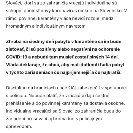
Slováci, ktorí sa zo zahraničia vracajú individuálne sú
schopní doniesť nový koronavírus niekde na Slovensko. V
rámci povinnej karantény vláda nevidí rozdiel medzi
hromadným a individuálnym návratom.
Zhruba na siedmy deň pobytu v karanténe sa im bude
zisťovať, či sú pozitívny alebo negatívni na ochorenie
COVID-19 a nebudú tam musieť zostať plných 14 dní.
Vláda deklaruje, že chcú, aby mali dotknutí ľudia pobyt
v týchto zariadeniach čo najpríjemnejší a čo najkratší.
Disciplínu na hraniciach chce štát zabezpečiť v spolupráci
s políciou. Nebude platiť, že vracajúci dajú čestné
prehlásenie a do povinnej karantény sa dostavia osobne.
Individuálne vracajúci sa Slováci zo zahraničia budú do
zariadení presúvaní aj hromadne s policajným
sprievodom.