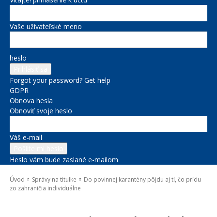
Vaše užívateľské meno
heslo
Forgot your password? Get help
GDPR
Obnova hesla
Obnoviť svoje heslo
Váš e-mail
Heslo vám bude zaslané e-mailom
Úvod
Správy na titulke
Do povinnej karantény pôjdu aj tí, čo prídu
zo zahraničia individuálne
Správy na titulke