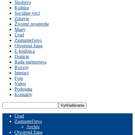
Školstvo
Kultúra
Sociálne veci
Zdravie
Životné prostredie
Mapy
Úrad
Zastupiteľstvo
Otvorená župa
E-knižnica
Dotácie
Rada partnerstva
Rozvoj
Interact
Foto
Video
Podujatia
Kontakty
Úrad
Zastupiteľstvo
Archív
Otvorená župa