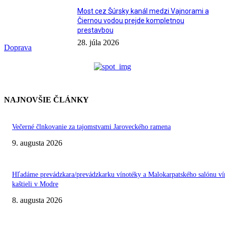
Most cez Šúrsky kanál medzi Vajnorami a
Čiernou vodou prejde kompletnou
prestavbou
28. júla 2026
Doprava
NAJNOVŠIE ČLÁNKY
Večerné člnkovanie za tajomstvami Jaroveckého ramena
9. augusta 2026
Hľadáme prevádzkara/prevádzkarku vínotéky a Malokarpatského salónu ví
kaštieli v Modre
8. augusta 2026