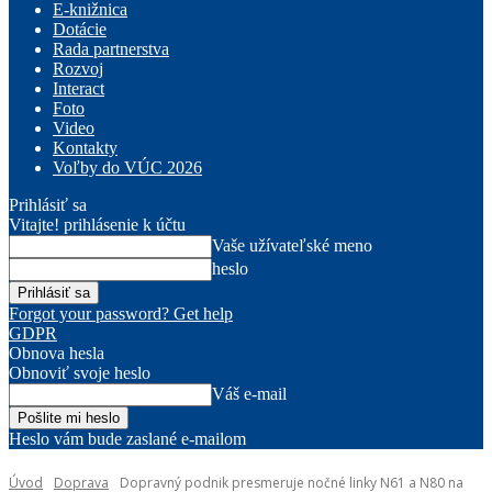
E-knižnica
Dotácie
Rada partnerstva
Rozvoj
Interact
Foto
Video
Kontakty
Voľby do VÚC 2026
Prihlásiť sa
Vitajte! prihlásenie k účtu
Vaše užívateľské meno
heslo
Forgot your password? Get help
GDPR
Obnova hesla
Obnoviť svoje heslo
Váš e-mail
Heslo vám bude zaslané e-mailom
Úvod
Doprava
Dopravný podnik presmeruje nočné linky N61 a N80 na