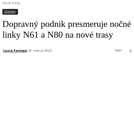
nové trasy
Doprava
Dopravný podnik presmeruje nočné
linky N61 a N80 na nové trasy
Lucia Forman
23. marca 2022
1961
0
Facebook
X
Linkedin
Tumblr