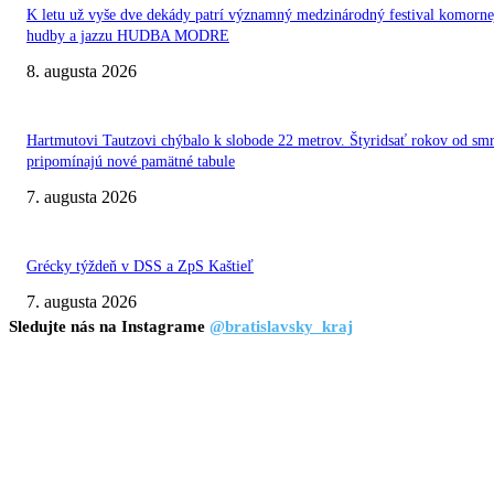
K letu už vyše dve dekády patrí významný medzinárodný festival komorne
hudby a jazzu HUDBA MODRE
8. augusta 2026
Hartmutovi Tautzovi chýbalo k slobode 22 metrov. Štyridsať rokov od smr
pripomínajú nové pamätné tabule
7. augusta 2026
Grécky týždeň v DSS a ZpS Kaštieľ
7. augusta 2026
Sledujte nás na Instagrame
@bratislavsky_kraj