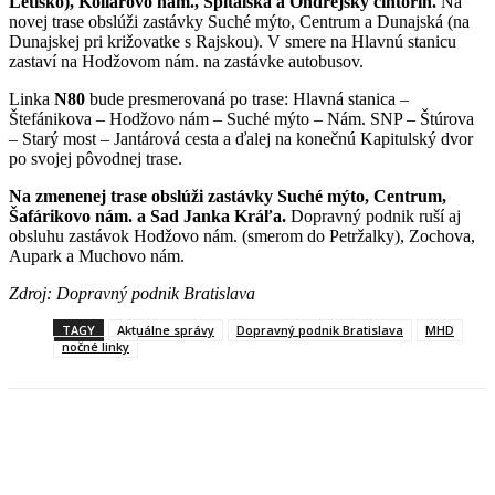
Letisko), Kollárovo nám., Špitálska a Ondrejský cintorín.
Na
novej trase obslúži zastávky Suché mýto, Centrum a Dunajská (na
Dunajskej pri križovatke s Rajskou). V smere na Hlavnú stanicu
zastaví na Hodžovom nám. na zastávke autobusov.
Linka
N80
bude presmerovaná po trase: Hlavná stanica –
Štefánikova – Hodžovo nám – Suché mýto – Nám. SNP – Štúrova
– Starý most – Jantárová cesta a ďalej na konečnú Kapitulský dvor
po svojej pôvodnej trase.
Na zmenenej trase obslúži zastávky Suché mýto, Centrum,
Šafárikovo nám. a Sad Janka Kráľa.
Dopravný podnik ruší aj
obsluhu zastávok Hodžovo nám. (smerom do Petržalky), Zochova,
Aupark a Muchovo nám.
Zdroj: Dopravný podnik Bratislava
TAGY
Aktuálne správy
Dopravný podnik Bratislava
MHD
nočné linky
Facebook
X
Linkedin
Tumblr