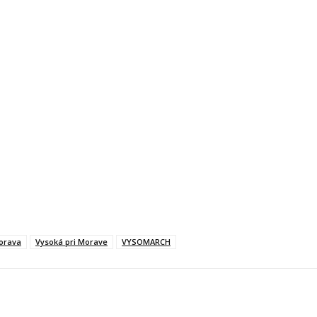
orava
Vysoká pri Morave
VYSOMARCH