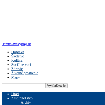
Bratislavskykraj.sk
Doprava
Školstvo
Kultúra
Sociálne veci
Zdravie
Životné prostredie
Mapy
Úrad
Zastupiteľstvo
Archív