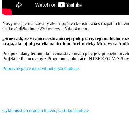
Nový most je realizovaný ako 5-poľová konštrukcia s rozpätím hlav
Celková dĺžka bude 270 metrov a šírka 4 metre.
„Sme radi, že v rámci cezhraničnej spolupráce, regionálneho rozv
kraja, ako aj obyvatelia na druhom brehu rieky Moravy sa bud
Predpokladaný termín ukončenia stavebných prác je v priebehu prvé
Projekt je financovaný z Programu spolupráce INTERREG V-A Slov
Prípravné práce na zdvihnutie konštrukcie:
Cyklomost po osadení hlavnej časti konštrukcie