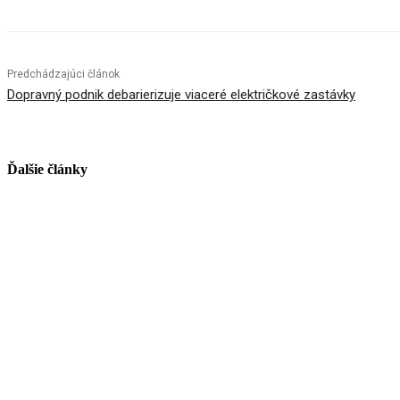
Predchádzajúci článok
Dopravný podnik debarierizuje viaceré električkové zastávky
Ďalšie články