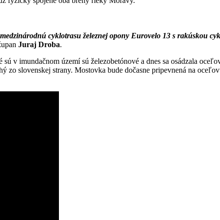
už fyzicky spojené oba brehy rieky Moravy.
e medzinárodnú cyklotrasu železnej opony Eurovelo 13 s rakúskou c
 župan
Juraj Droba
.
ré sú v imundačnom území sú železobetónové a dnes sa osádzala oceľov
 druhý zo slovenskej strany. Mostovka bude dočasne pripevnená na oceľo