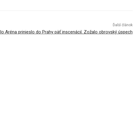
Ďalší článok
lo Aréna prinieslo do Prahy päť inscenácií. Zožalo obrovský úspech