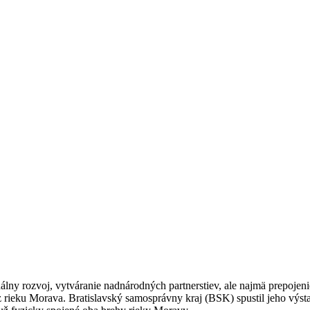
lny rozvoj, vytváranie nadnárodných partnerstiev, ale najmä prepojenie
ieku Morava. Bratislavský samosprávny kraj (BSK) spustil jeho výstavbu