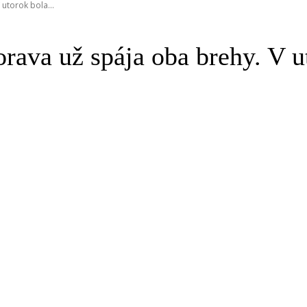
utorok bola...
ava už spája oba brehy. V u