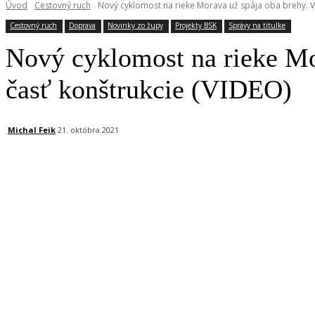
Úvod
Cestovný ruch
Nový cyklomost na rieke Morava už spája oba brehy. V 
Cestovný ruch
Doprava
Novinky zo župy
Projekty BSK
Správy na titulke
Nový cyklomost na rieke Mor
časť konštrukcie (VIDEO)
Michal Feik
21. októbra 2021
Facebook
X
Linkedin
Tumblr