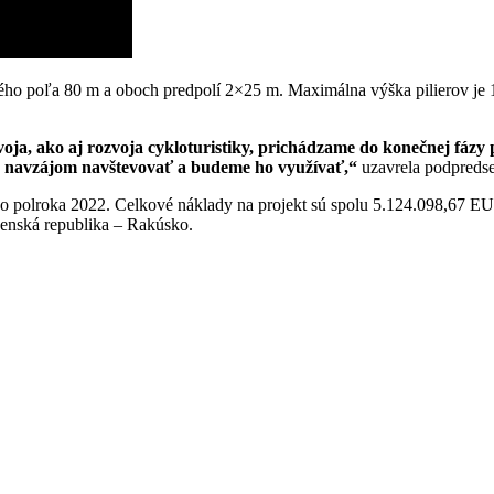
ného poľa 80 m a oboch predpolí 2×25 m. Maximálna výška pilierov je 
oja, ako aj rozvoja cykloturistiky, prichádzame do konečnej fázy 
ú navzájom navštevovať a budeme ho využívať,“
uzavrela podpreds
ho polroka 2022. Celkové náklady na projekt sú spolu 5.124.098,67 
enská republika – Rakúsko.