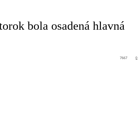
torok bola osadená hlavná
7667
0