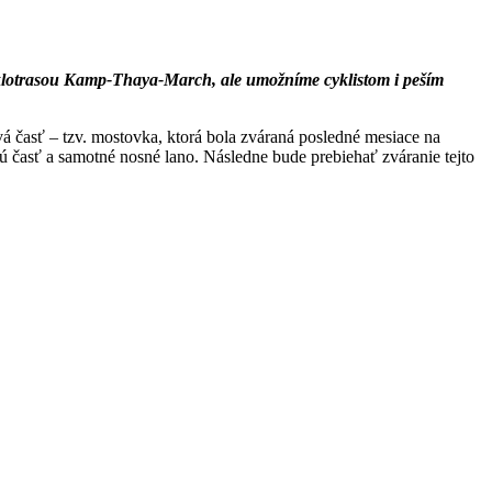
yklotrasou Kamp-Thaya-March, ale umožníme cyklistom i peším
á časť – tzv. mostovka, ktorá bola zváraná posledné mesiace na
vú časť a samotné nosné lano. Následne bude prebiehať zváranie tejto