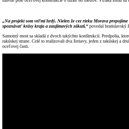
hlavné pole oceľovej konštrukcie o dĺžke 80 metrov. Vďaka tomu sú 
„Na projekt som veľmi hrdý. Nielen že cez rieku Morava prepojím
spoznávať krásy kraja a zaujímavých zákutí,“
povedal bratislavský
Samotný most sa skladá z dvoch takýchto konštrukcií. Predpolia, kto
rakúskej strane. Celé to realizovali dva žeriavy, jeden z rakúskej a
oceľovej časti.