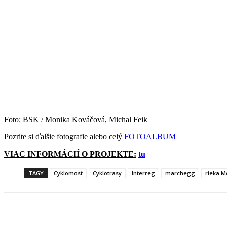
Foto: BSK / Monika Kováčová, Michal Feik
Pozrite si ďalšie fotografie alebo celý
FOTOALBUM
VIAC INFORMÁCIÍ O PROJEKTE:
tu
TAGY
Cyklomost
Cyklotrasy
Interreg
marchegg
rieka M
Facebook
X
Linkedin
Tumblr