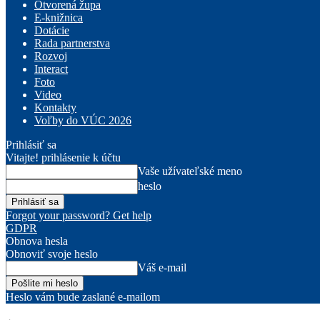
Otvorená župa
E-knižnica
Dotácie
Rada partnerstva
Rozvoj
Interact
Foto
Video
Kontakty
Voľby do VÚC 2026
Prihlásiť sa
Vitajte! prihlásenie k účtu
Vaše užívateľské meno
heslo
Forgot your password? Get help
GDPR
Obnova hesla
Obnoviť svoje heslo
Váš e-mail
Heslo vám bude zaslané e-mailom