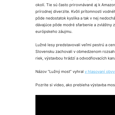
okolí. Tie sú často prirovnávané aj k Amazo
prírodnej diverzite. Kvôli prítomnosti vod
pôde nedostatok kyslíka a tak v nej nedoc
dávajúce pôde modré sfarbenie a zvláštny z
európskeho záujmu.
Lužné lesy predstavovali veľmi pestrú a cen
Slovensku zachovali v obmedzenom rozsahu. 
riek, výstavbou hrádzí a odvodňovacích kan
Názov “Lužný most” vyhral
v hlasovaní obyv
Pozrite si video, ako prebieha výstavba most