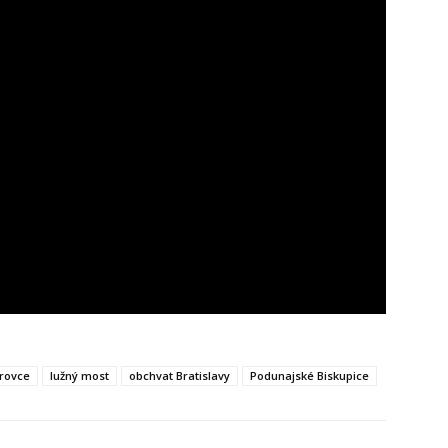
rovce
lužný most
obchvat Bratislavy
Podunajské Biskupice