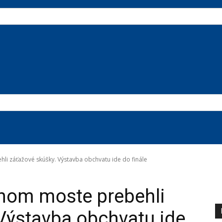
i záťažové skúšky. Výstavba obchvatu ide do finále
nom moste prebehli
Výstavba obchvatu ide