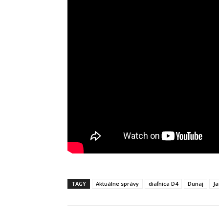
TAGY
Aktuálne správy
diaľnica D4
Dunaj
Ja