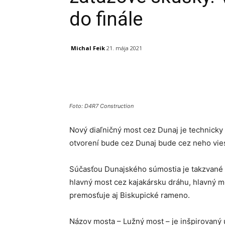
do finále
Michal Feik
21. mája 2021
Facebook
X
Linkedin
Foto: D4R7 Construction
Nový diaľničný most cez Dunaj je technicky
otvorení bude cez Dunaj bude cez neho vies
Súčasťou Dunajského súmostia je takzvan
hlavný most cez kajakársku dráhu, hlavný m
premosťuje aj Biskupické rameno.
Názov mosta – Lužný most – je inšpirovaný 