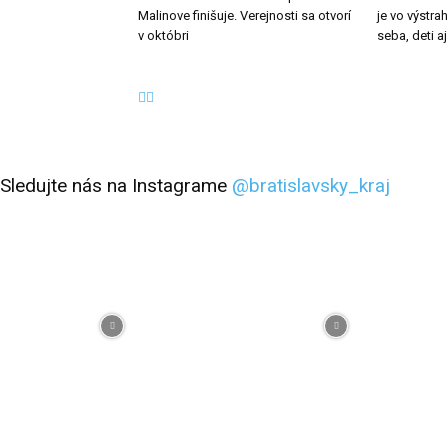
Malinove finišuje. Verejnosti sa otvorí
je vo výstra
v októbri
seba, deti a
Sledujte nás na Instagrame
@bratislavsky_kraj