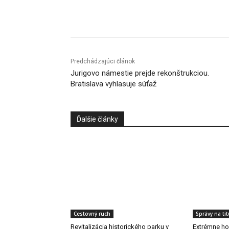
Facebook
X
Linkedin
Predchádzajúci článok
Jurigovo námestie prejde rekonštrukciou.
Bratislava vyhlasuje súťaž
Ďalšie články
Cestovný ruch
Správy na tit
Revitalizácia historického parku v
Extrémne hor