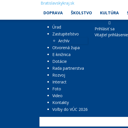
Bratislavskykraj.sk
DOPRAVA
ŠKOLSTVO
KULTÚRA
Úrad
Prihlásiť sa
Zastupiteľstvo
Vitajte! prihláseni
Archív
Otvorená župa
E-knižnica
Dotácie
Rada partnerstva
Rozvoj
Interact
Foto
Video
Kontakty
Voľby do VÚC 2026