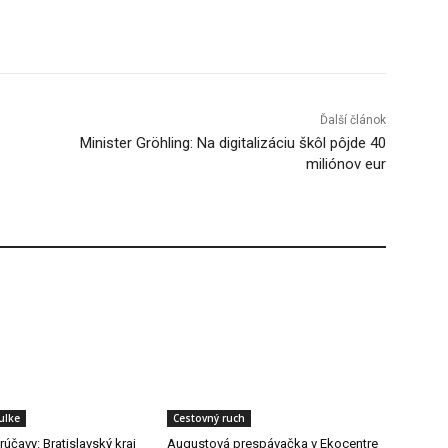
Tumblr
Ďalší článok
Minister Gröhling: Na digitalizáciu škôl pôjde 40
miliónov eur
ulke
Cestovný ruch
účavy: Bratislavský kraj
Augustová prespávačka v Ekocentre