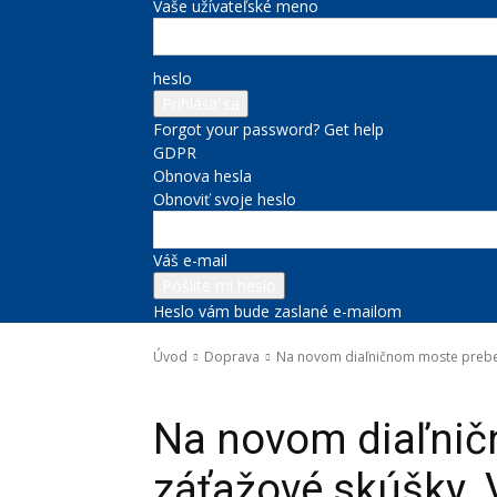
Vaše užívateľské meno
heslo
Forgot your password? Get help
GDPR
Obnova hesla
Obnoviť svoje heslo
Váš e-mail
Heslo vám bude zaslané e-mailom
Úvod
Doprava
Na novom diaľničnom moste prebehl
Doprava
Správy na titulke
Na novom diaľnič
záťažové skúšky. 