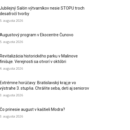
Jubilejný Salón výtvarníkov nesie STOPU troch
desaťročí tvorby
5. augusta 2026
Augustový program v Ekocentre Čunovo
5. augusta 2026
Revitalizácia historického parku v Malinove
finišuje. Verejnosti sa otvorí v októbri
4. augusta 2026
Extrémne horúčavy: Bratislavský kraj je vo
výstrahe 3. stupňa. Chráňte seba, deti aj seniorov
3. augusta 2026
Čo prinesie august v kaštieli Modra?
3. augusta 2026