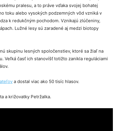
nskému pralesu, a to práve vďaka svojej bohatej
ného toku alebo vysokých podzemných vôd vzniká v
hádza k redukčným pochodom. Vznikajú zlúčeniny,
ápach. Lužné lesy sú zaradené aj medzi biotopy
nú skupinu lesných spoločenstiev, ktoré sa žiaľ na
Veľká časť ich stanovíšť totižto zanikla reguláciami
álov.
ateľov
a dostal viac ako 50 tisíc hlasov.
a a križovatky Petržalka.