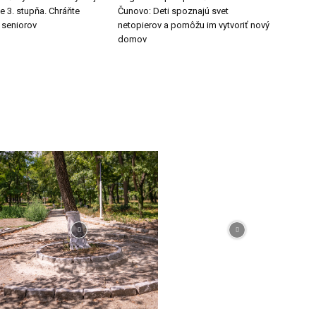
he 3. stupňa. Chráňte
Čunovo: Deti spoznajú svet
j seniorov
netopierov a pomôžu im vytvoriť nový
domov