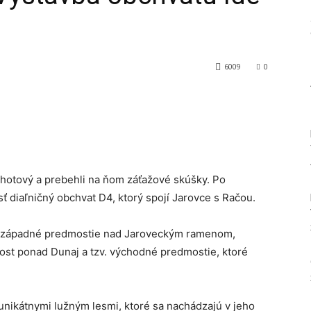
6009
0
Tumblr
 hotový a prebehli na ňom záťažové skúšky. Po
ť diaľničný obchvat D4, ktorý spojí Jarovce s Račou.
é západné predmostie nad Jaroveckým ramenom,
ost ponad Dunaj a tzv. východné predmostie, ktoré
unikátnymi lužným lesmi, ktoré sa nachádzajú v jeho