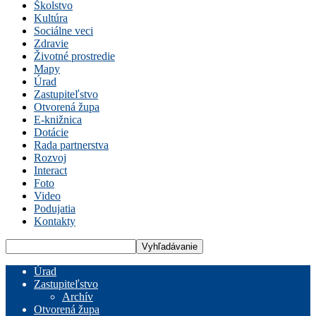
Školstvo
Kultúra
Sociálne veci
Zdravie
Životné prostredie
Mapy
Úrad
Zastupiteľstvo
Otvorená župa
E-knižnica
Dotácie
Rada partnerstva
Rozvoj
Interact
Foto
Video
Podujatia
Kontakty
Úrad
Zastupiteľstvo
Archív
Otvorená župa