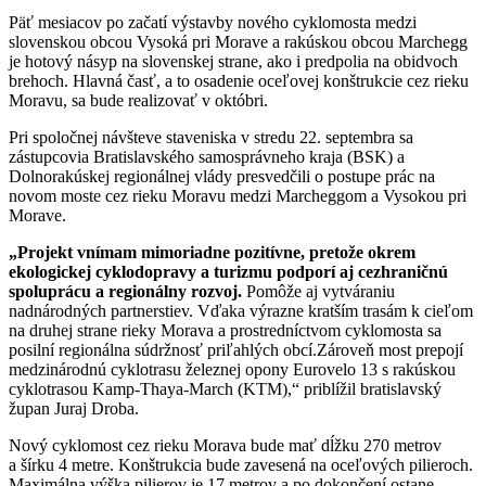
Päť mesiacov po začatí výstavby nového cyklomosta medzi
slovenskou obcou Vysoká pri Morave a rakúskou obcou Marchegg
je hotový násyp na slovenskej strane, ako i predpolia na obidvoch
brehoch. Hlavná časť, a to osadenie oceľovej konštrukcie cez rieku
Moravu, sa bude realizovať v októbri.
Pri spoločnej návšteve staveniska v stredu 22. septembra sa
zástupcovia Bratislavského samosprávneho kraja (BSK) a
Dolnorakúskej regionálnej vlády presvedčili o postupe prác na
novom moste cez rieku Moravu medzi Marcheggom a Vysokou pri
Morave.
„Projekt vnímam mimoriadne pozitívne, pretože okrem
ekologickej cyklodopravy a turizmu podporí aj cezhraničnú
spoluprácu a regionálny rozvoj.
Pomôže aj vytváraniu
nadnárodných partnerstiev. Vďaka výrazne kratším trasám k cieľom
na druhej strane rieky Morava a prostredníctvom cyklomosta sa
posilní regionálna súdržnosť priľahlých obcí.Zároveň most prepojí
medzinárodnú cyklotrasu železnej opony Eurovelo 13 s rakúskou
cyklotrasou Kamp-Thaya-March (KTM),“ priblížil bratislavský
župan Juraj Droba.
Nový cyklomost cez rieku Morava bude mať dĺžku 270 metrov
a šírku 4 metre. Konštrukcia bude zavesená na oceľových pilieroch.
Maximálna výška pilierov je 17 metrov a po dokončení ostane