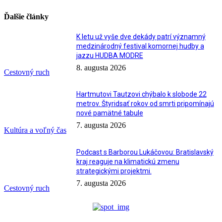
Ďalšie články
K letu už vyše dve dekády patrí významný
medzinárodný festival komornej hudby a
jazzu HUDBA MODRE
8. augusta 2026
Cestovný ruch
Hartmutovi Tautzovi chýbalo k slobode 22
metrov. Štyridsať rokov od smrti pripomínajú
nové pamätné tabule
7. augusta 2026
Kultúra a voľný čas
Podcast s Barborou Lukáčovou: Bratislavský
kraj reaguje na klimatickú zmenu
strategickými projektmi.
7. augusta 2026
Cestovný ruch