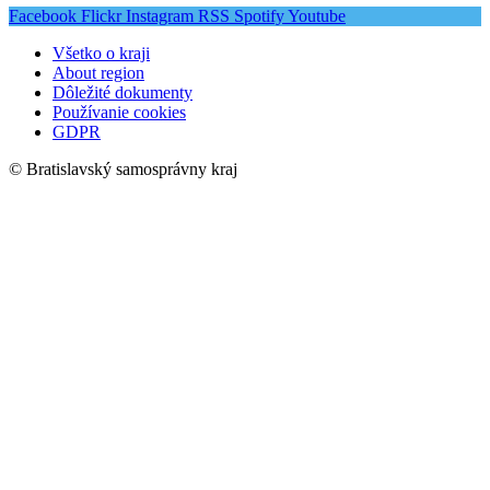
Facebook
Flickr
Instagram
RSS
Spotify
Youtube
Všetko o kraji
About region
Dôležité dokumenty
Používanie cookies
GDPR
© Bratislavský samosprávny kraj