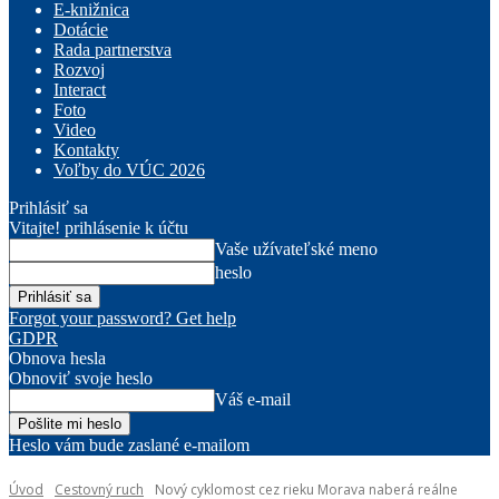
E-knižnica
Dotácie
Rada partnerstva
Rozvoj
Interact
Foto
Video
Kontakty
Voľby do VÚC 2026
Prihlásiť sa
Vitajte! prihlásenie k účtu
Vaše užívateľské meno
heslo
Forgot your password? Get help
GDPR
Obnova hesla
Obnoviť svoje heslo
Váš e-mail
Heslo vám bude zaslané e-mailom
Úvod
Cestovný ruch
Nový cyklomost cez rieku Morava naberá reálne