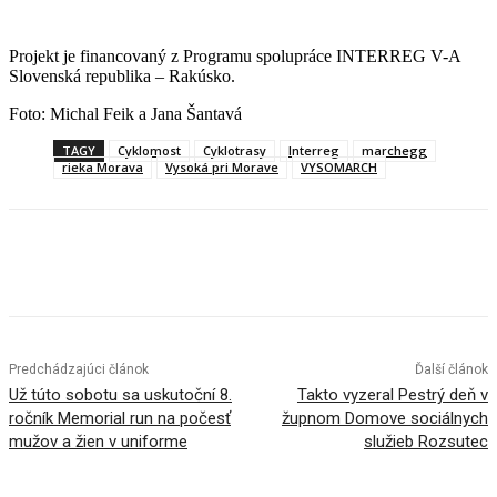
Projekt je financovaný z Programu spolupráce INTERREG V-A
Slovenská republika – Rakúsko.
Foto: Michal Feik a Jana Šantavá
TAGY
Cyklomost
Cyklotrasy
Interreg
marchegg
rieka Morava
Vysoká pri Morave
VYSOMARCH
Facebook
X
Linkedin
Tumblr
Predchádzajúci článok
Ďalší článok
Už túto sobotu sa uskutoční 8.
Takto vyzeral Pestrý deň v
ročník Memorial run na počesť
župnom Domove sociálnych
mužov a žien v uniforme
služieb Rozsutec