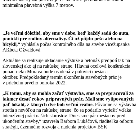
minimálna plavebná výška 7 metrov.
„Je veľmi dôležité, aby sme v dobe, keď každý sadá do auta,
ponúkli pre rodiny alternatívy. Či už pôjdu pešo alebo na
bicykli,“
vyhlásila počas kontrolného dňa na stavbe vicežupanka
Alžbeta Ožvaldová.
Aktuálne sa realizuje ukladanie výstuže a betonáž predpolí tak na
slovenskej ako aj na rakúskej strane. Hlavná oceľová konštrukcia
ponad rieku Morava bude osadená v polovici mesiaca
október. Predpokladaný termín ukončenia stavebných prác je
v priebehu prvého polroka 2022.
„K tomu, aby sa mohla začať výstavba, sme sa prepracovali za
takmer desať rokov prípravných prác. Mali sme vytipovaných
päť lokalít, z ktorých dve boli veľmi reálne.
Pôvodne sa výstavba
stretla s nevôľou na rakúskej strane, čo sa podarilo vyriešiť vďaka
intenzívnej práci našich starostov. Dnes sme pár mesiacov pred
ukončením stavby,“ uzavrela Barbora Lukáčová, riaditeľka odboru
stratégií, územného rozvoja a riadenia projektov BSK.