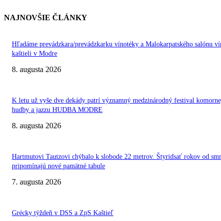
NAJNOVŠIE ČLÁNKY
Hľadáme prevádzkara/prevádzkarku vínotéky a Malokarpatského salónu ví
kaštieli v Modre
8. augusta 2026
K letu už vyše dve dekády patrí významný medzinárodný festival komorne
hudby a jazzu HUDBA MODRE
8. augusta 2026
Hartmutovi Tautzovi chýbalo k slobode 22 metrov. Štyridsať rokov od smr
pripomínajú nové pamätné tabule
7. augusta 2026
Grécky týždeň v DSS a ZpS Kaštieľ