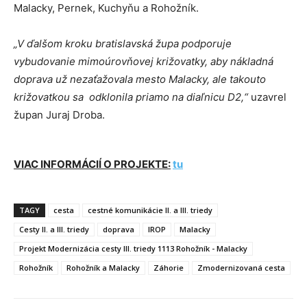
Malacky, Pernek, Kuchyňu a Rohožník.
„V ďalšom kroku bratislavská župa podporuje
vybudovanie mimoúrovňovej križovatky, aby nákladná
doprava už nezaťažovala mesto Malacky, ale takouto
križovatkou sa odklonila priamo na diaľnicu D2,“
uzavrel
župan Juraj Droba.
VIAC INFORMÁCIÍ O PROJEKTE:
tu
TAGY
cesta
cestné komunikácie II. a III. triedy
Cesty II. a III. triedy
doprava
IROP
Malacky
Projekt Modernizácia cesty III. triedy 1113 Rohožník - Malacky
Rohožník
Rohožník a Malacky
Záhorie
Zmodernizovaná cesta