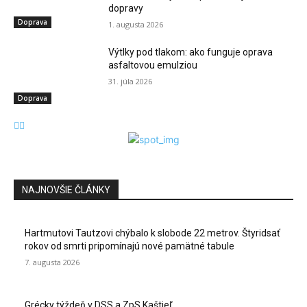
dopravy
Doprava
1. augusta 2026
Výtlky pod tlakom: ako funguje oprava
asfaltovou emulziou
31. júla 2026
Doprava
NAJNOVŠIE ČLÁNKY
Hartmutovi Tautzovi chýbalo k slobode 22 metrov. Štyridsať
rokov od smrti pripomínajú nové pamätné tabule
7. augusta 2026
Grécky týždeň v DSS a ZpS Kaštieľ