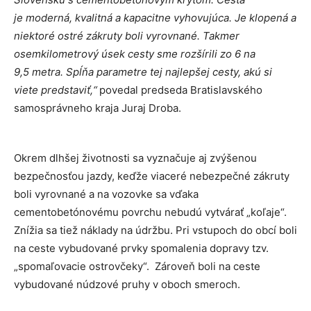
je moderná, kvalitná a kapacitne vyhovujúca. Je klopená a
niektoré ostré zákruty boli vyrovnané. Takmer
osemkilometrový úsek cesty sme rozšírili zo 6 na
9,5 metra. Spĺňa parametre tej najlepšej cesty, akú si
viete predstaviť,“
povedal predseda Bratislavského
samosprávneho kraja Juraj Droba.
Okrem dlhšej životnosti sa vyznačuje aj zvýšenou
bezpečnosťou jazdy, keďže viaceré nebezpečné zákruty
boli vyrovnané a na vozovke sa vďaka
cementobetónovému povrchu nebudú vytvárať „koľaje“.
Znížia sa tiež náklady na údržbu. Pri vstupoch do obcí boli
na ceste vybudované prvky spomalenia dopravy tzv.
„spomaľovacie ostrovčeky“. Zároveň boli na ceste
vybudované núdzové pruhy v oboch smeroch.