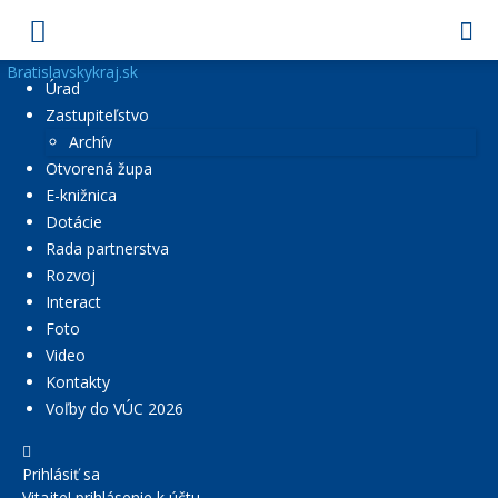
Bratislavskykraj.sk
Úrad
Zastupiteľstvo
Archív
Otvorená župa
E-knižnica
Dotácie
Rada partnerstva
Rozvoj
Interact
Foto
Video
Kontakty
Voľby do VÚC 2026
Prihlásiť sa
Vitajte! prihlásenie k účtu