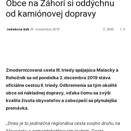
Obce na Záhorí si oddýchnu
od kamiónovej dopravy
redakcia-bsk
29. novembra 2019
2830
0
Facebook
X
Linkedin
Tumblr
Zmodernizovaná cesta III. triedy spájajúca Malacky a
Rohožník sa od pondelka 2. decembra 2019 stáva
oficiálne cestou II. triedy. Odbremenia sa tým okolité
obce od nákladnej dopravy, vďaka čomu sa zvýši
kvalita života obyvateľov a zabezpečí sa plynulejšia
premávka.
„Dnes je to jedinečná regionálna cesta svojho druhu na
Slovensku s cementobetónovým krytom. Cesta