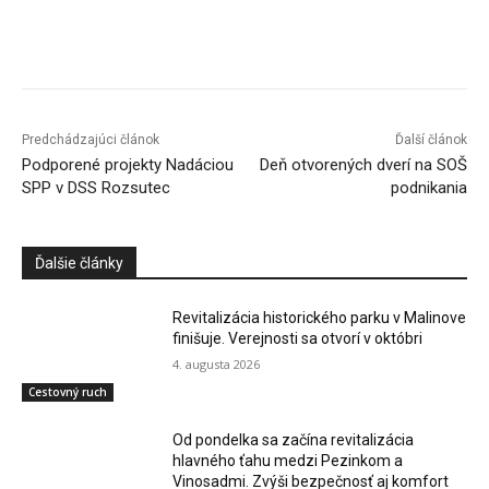
Facebook
X
Linkedin
Tumblr
Predchádzajúci článok
Ďalší článok
Podporené projekty Nadáciou
Deň otvorených dverí na SOŠ
SPP v DSS Rozsutec
podnikania
Ďalšie články
Revitalizácia historického parku v Malinove
finišuje. Verejnosti sa otvorí v októbri
4. augusta 2026
Cestovný ruch
Od pondelka sa začína revitalizácia
hlavného ťahu medzi Pezinkom a
Vinosadmi. Zvýši bezpečnosť aj komfort