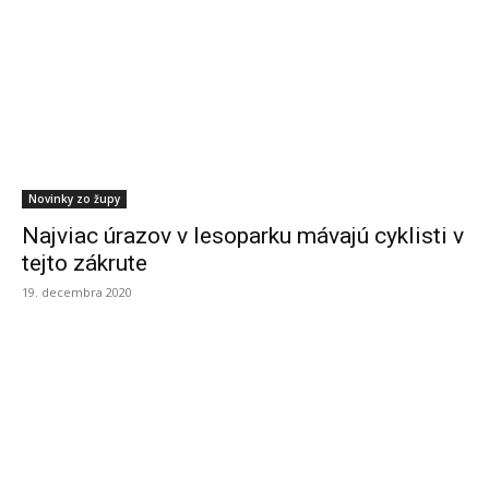
Novinky zo župy
Najviac úrazov v lesoparku mávajú cyklisti v
tejto zákrute
19. decembra 2020