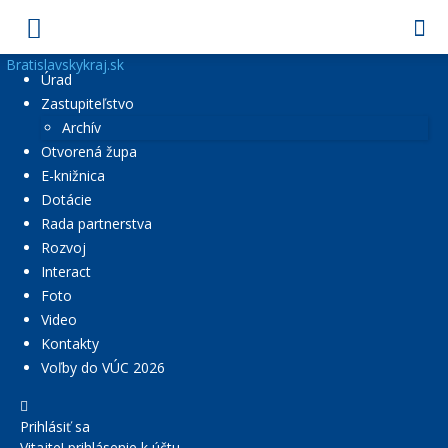
Bratislavskykraj.sk
Úrad
Zastupiteľstvo
Archív
Otvorená župa
E-knižnica
Dotácie
Rada partnerstva
Rozvoj
Interact
Foto
Video
Kontakty
Voľby do VÚC 2026
Prihlásiť sa
Vitajte! prihlásenie k účtu