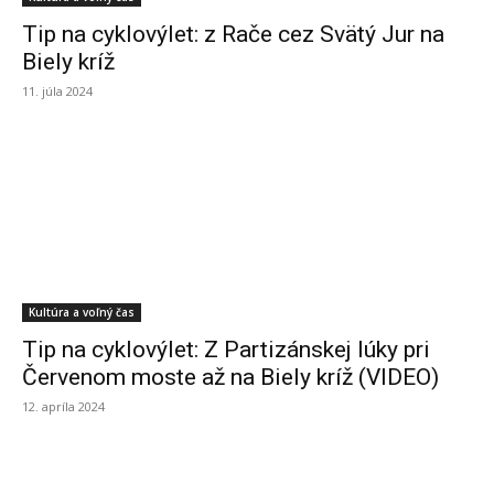
Tip na cyklovýlet: z Rače cez Svätý Jur na
Biely kríž
11. júla 2024
Kultúra a voľný čas
Tip na cyklovýlet: Z Partizánskej lúky pri
Červenom moste až na Biely kríž (VIDEO)
12. apríla 2024