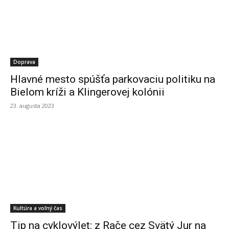
Doprava
Hlavné mesto spúšťa parkovaciu politiku na
Bielom kríži a Klingerovej kolónii
23. augusta 2023
Kultúra a voľný čas
Tip na cyklovýlet: z Rače cez Svätý Jur na