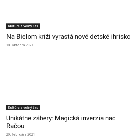
Kultúra a voľný čas
Na Bielom kríži vyrastá nové detské ihrisko
18. októbra 2021
Kultúra a voľný čas
Unikátne zábery: Magická inverzia nad
Račou
20. februára 2021