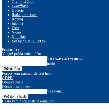
Otvorená župa
E-knižnica
Dotácie
Rada partnerstva
Rozvoj
Interact
Foto
Video
Kontakty
Voľby do VÚC 2026
Prihlásiť sa
Vitajte! prihlásenie k účtu
Vaše užívateľské meno
heslo
Forgot your password? Get help
GDPR
Obnova hesla
Obnoviť svoje heslo
Váš e-mail
Heslo vám bude zaslané e-mailom