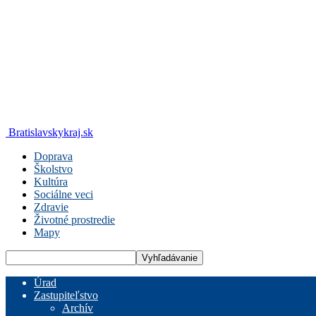
Bratislavskykraj.sk
Doprava
Školstvo
Kultúra
Sociálne veci
Zdravie
Životné prostredie
Mapy
Úrad
Zastupiteľstvo
Archív