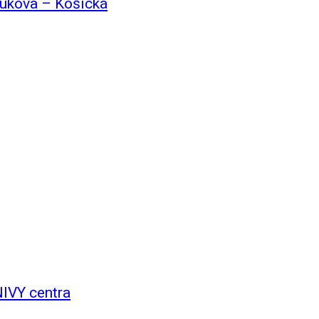
lukova – Košická
NIVY centra