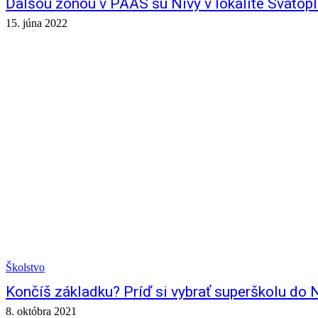
Ďalšou zónou v PAAS sú Nivy v lokalite Svätop
15. júna 2022
Školstvo
Končíš základku? Príď si vybrať superškolu do 
8. októbra 2021