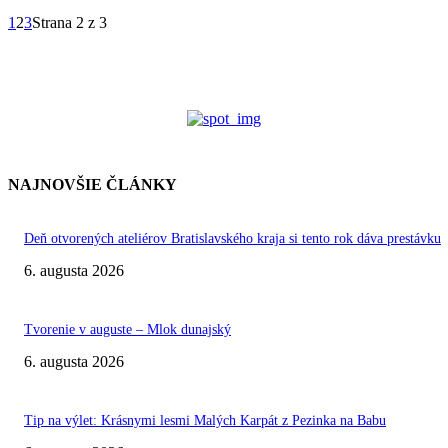
1
2
3
Strana 2 z 3
NAJNOVŠIE ČLÁNKY
Deň otvorených ateliérov Bratislavského kraja si tento rok dáva prestávku
6. augusta 2026
Tvorenie v auguste – Mlok dunajský
6. augusta 2026
Tip na výlet: Krásnymi lesmi Malých Karpát z Pezinka na Babu