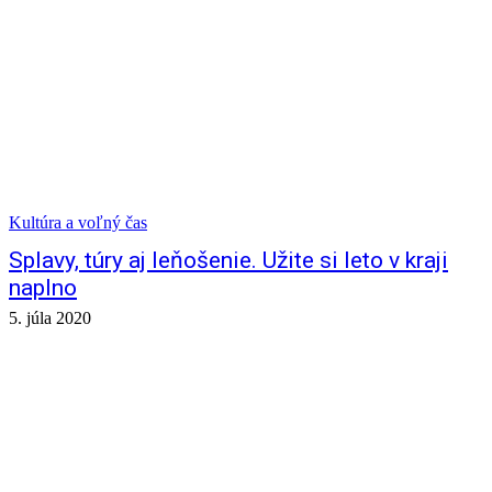
Kultúra a voľný čas
Splavy, túry aj leňošenie. Užite si leto v kraji
naplno
5. júla 2020