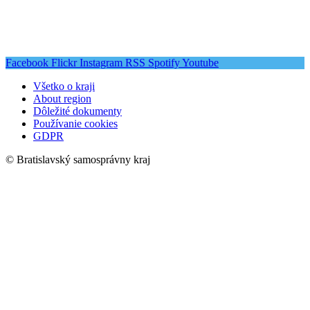
Facebook
Flickr
Instagram
RSS
Spotify
Youtube
Všetko o kraji
About region
Dôležité dokumenty
Používanie cookies
GDPR
© Bratislavský samosprávny kraj