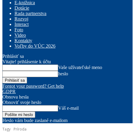
E-knižnica
Dotácie
Rada partnerstva
Rozvoj
Interact
Foto
Video
Kontakty
Voľby do VÚC 2026
Prihlásiť sa
Vitajte! prihlásenie k účtu
Vaše užívateľské meno
heslo
Forgot your password? Get help
GDPR
Obnova hesla
Obnoviť svoje heslo
Váš e-mail
Heslo vám bude zaslané e-mailom
Tagy
Príroda