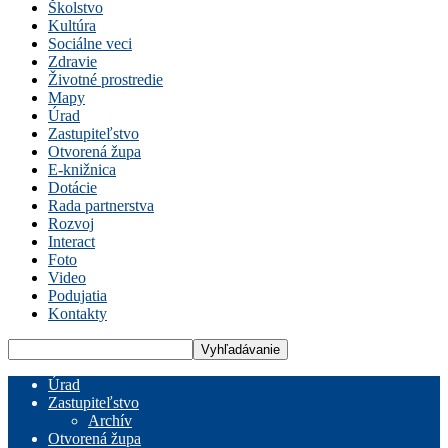
Školstvo
Kultúra
Sociálne veci
Zdravie
Životné prostredie
Mapy
Úrad
Zastupiteľstvo
Otvorená župa
E-knižnica
Dotácie
Rada partnerstva
Rozvoj
Interact
Foto
Video
Podujatia
Kontakty
Úrad
Zastupiteľstvo
Archív
Otvorená župa