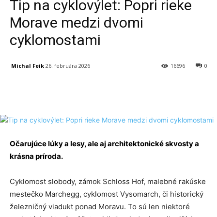
Tip na cyklovýlet: Popri rieke
Morave medzi dvomi
cyklomostami
Michal Feik
26. februára 2026
16696
0
Facebook
X
Linkedin
Tumblr
Očarujúce lúky a lesy, ale aj architektonické skvosty a
krásna príroda.
Cyklomost slobody, zámok Schloss Hof, malebné rakúske
mestečko Marchegg, cyklomost Vysomarch, či historický
železničný viadukt ponad Moravu. To sú len niektoré