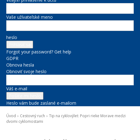
Vaše užívateľské meno
heslo
Forgot your password? Get help
GDPR
Obnova hesla
Obnoviť svoje heslo
Váš e-mail
Heslo vám bude zaslané e-mailom
Úvod
Cestovný ruch
Tip na cyklovýlet: Popri rieke Morave medzi
dvomi cyklomostami
Cestovný ruch
Kultúra a voľný čas
Správy na titulke