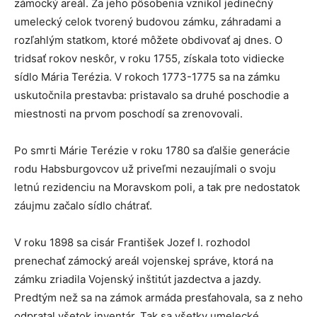
zámocký areál. Za jeho pôsobenia vznikol jedinečný
umelecký celok tvorený budovou zámku, záhradami a
rozľahlým statkom, ktoré môžete obdivovať aj dnes. O
tridsať rokov neskôr, v roku 1755, získala toto vidiecke
sídlo Mária Terézia. V rokoch 1773-1775 sa na zámku
uskutočnila prestavba: pristavalo sa druhé poschodie a
miestnosti na prvom poschodí sa zrenovovali.
Po smrti Márie Terézie v roku 1780 sa ďalšie generácie
rodu Habsburgovcov už priveľmi nezaujímali o svoju
letnú rezidenciu na Moravskom poli, a tak pre nedostatok
záujmu začalo sídlo chátrať.
V roku 1898 sa cisár František Jozef I. rozhodol
prenechať zámocký areál vojenskej správe, ktorá na
zámku zriadila Vojenský inštitút jazdectva a jazdy.
Predtým než sa na zámok armáda presťahovala, sa z neho
odpratal všetok inventár. Tak sa všetky umelecké