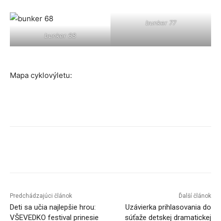
bunker 77
bunker 68
Mapa cyklovýletu:
Facebook
X
Linkedin
Tumblr
Predchádzajúci článok
Ďalší článok
Deti sa učia najlepšie hrou:
Uzávierka prihlasovania do
VŠEVEDKO festival prinesie
súťaže detskej dramatickej