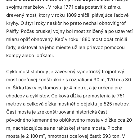
svojmu manželovi. V roku 1771 dala postaviť k zámku
drevený most, ktorý v roku 1809 zničili plávajúce ľadové
kryhy. O štyri roky neskôr ho preto nechal obnoviť gróf
Pálffy. Počas pruskej vojny bol most zničený a po uzavretí
mieru opäť obnovený. Keď v roku 1880 most opäť zničili
ľady, existoval na jeho mieste už len prievoz pomocou
kompy alebo loďkami.
Cyklomost slobody je zavesený symetrický trojpoľový
most oceľovej konštrukcie s rozpätiami 30 m, 120 m a 30
m. Šírka lávky cyklomostu je 4 metre, a je určená pre
chodcov a cyklistov. Celková dĺžka premostenia je 751
metrov a celková dĺžka mostného objektu je 525 metrov.
Časť mosta je zrekonštruovaná historická časť
pôvodného kamenného oblúkového mosta v dĺžke cca 20
m, nachádzajúca sa na rakúskej strane mosta. Plocha
mosta je 2 100 m², hmotnosť oceľovej časti: 593 ton. V