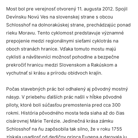
Most bol pre verejnosť otvorený 11. augusta 2012. Spojil
Devínsku Novú Ves na slovenskej strane s obcou
Schlosshof na dolnorakúskej strane, prechádzajúc ponad
rieku Moravu. Tento cyklomost predstavuje významné
prepojenie medzi regionálnymi sieťami cyklotrás na
oboch stranách hranice. Vďaka tomuto mostu majú
cyklisti a návštevníci možnosť pohodlne a bezpečne
prekročiť hranicu medzi Slovenskom a Rakúskom a
vychutnať si krásu a prírodu obidvoch krajín.
Počas stavebných prác bol odhalený aj pôvodný mostný
násyp. V priebehu ďalších prác našli v hĺbke pôvodné
piloty, ktoré boli súčasťou premostenia pred cca 300
rokmi. História pôvodného mosta teda siaha až do čias
cisárovnej Márie Terézie. Jedinečná krása zámku
Schlosshof na ňu zapôsobila tak silno, že v roku 1755
získala usadlosť od dedičov princa Eugena a darovala ju