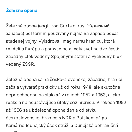
Železná opona
Železná opona (angl. Iron Curtain, rus. Железный
занавес) bol termín používaný najmä na Západe počas
studenej vojny. Vyjadroval imaginárnu hranicu, ktorá
rozdelila Európu a pomyselne aj celý svet na dve časti:
západný blok vedený Spojenými štátmi a východný blok
vedený ZSSR.
Železná opona sa na česko-slovenskej západnej hranici
začala vytvárať prakticky už od roku 1948, ale skutočne
nepriechodnou sa stala až v rokoch 1952 a 1953, aj ako
reakcia na neustávajúce úteky cez hranicu. V rokoch 1952
až 1966 sa už železná opona tiahla od styku
československej hranice s NDR a Poľskom až po
Komárno (dunajský úsek strážila Dunajská pohraničná