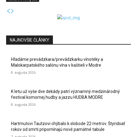
NAJNOVŠIE ČLÁNKY
Hľadáme prevádzkara/prevádzkarku vínotéky a
Malokarpatského salónu vína v kaštieli v Modre
8. augusta 2026
K letu už vyše dve dekády patrí významný medzinárodný
festival komornej hudby a jazzu HUDBA MODRE
8. augusta 2026
Hartmutovi Tautzovi chýbalo k slobode 22 metrov. Štyridsať
rokov od smrti pripomínajú nové pamätné tabule
7. augusta 2026