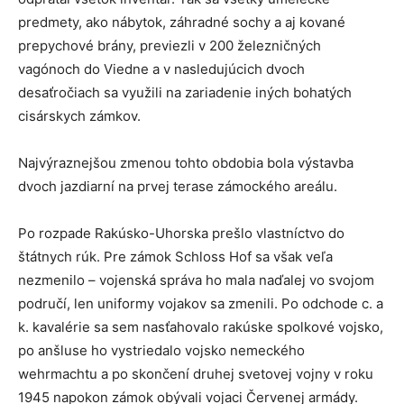
predmety, ako nábytok, záhradné sochy a aj kované
prepychové brány, previezli v 200 železničných
vagónoch do Viedne a v nasledujúcich dvoch
desaťročiach sa využili na zariadenie iných bohatých
cisárskych zámkov.
Najvýraznejšou zmenou tohto obdobia bola výstavba
dvoch jazdiarní na prvej terase zámockého areálu.
Po rozpade Rakúsko-Uhorska prešlo vlastníctvo do
štátnych rúk. Pre zámok Schloss Hof sa však veľa
nezmenilo – vojenská správa ho mala naďalej vo svojom
područí, len uniformy vojakov sa zmenili. Po odchode c. a
k. kavalérie sa sem nasťahovalo rakúske spolkové vojsko,
po anšluse ho vystriedalo vojsko nemeckého
wehrmachtu a po skončení druhej svetovej vojny v roku
1945 napokon zámok obývali vojaci Červenej armády.