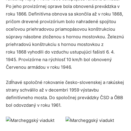
Po jeho provizórnej oprave bola obnovená prevádzka v
roku 1866. Definitívna obnova sa skončila až v roku 1868,
pričom drevené provizórium bolo nahradené spojitou
oceľovou priehradovou priamopásovou konštrukciou
súpravy násobne zloženou s hornou mostovkou. Železnú
priehradovú konštrukciu s hornou mostovkou z
roku 1868 vyhodili do vzduchu ustupujúci fašisti 6. 4.
1945. Provizórne na rýchlosť 10 km/h bol obnovený
Červenou armádou v roku 1946.
Zdĺhavé spoločné rokovanie česko-slovenskej a rakúskej
strany schválilo až v decembri 1959 výstavbu
definitívneho mosta. Do spoločnej prevádzky ČSD a ŐBB
bol odovzdaný v roku 1961.