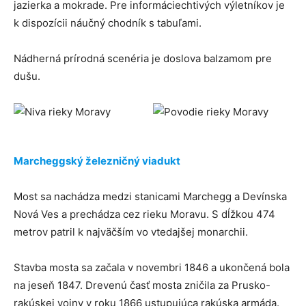
jazierka a mokrade. Pre informáciechtivých výletníkov je
k dispozícii náučný chodník s tabuľami.
Nádherná prírodná scenéria je doslova balzamom pre
dušu.
Marcheggský železničný viadukt
Most sa nachádza medzi stanicami Marchegg a Devínska
Nová Ves a prechádza cez rieku Moravu. S dĺžkou 474
metrov patril k najväčším vo vtedajšej monarchii.
Stavba mosta sa začala v novembri 1846 a ukončená bola
na jeseň 1847. Drevenú časť mosta zničila za Prusko-
rakúskej vojny v roku 1866 ustupujúca rakúska armáda.