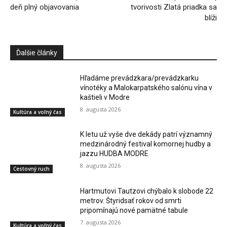
deň plný objavovania
tvorivosti Zlatá priadka sa
blíži
Ďalšie články
Hľadáme prevádzkara/prevádzkarku
vínotéky a Malokarpatského salónu vína v
kaštieli v Modre
8. augusta 2026
Kultúra a voľný čas
K letu už vyše dve dekády patrí významný
medzinárodný festival komornej hudby a
jazzu HUDBA MODRE
8. augusta 2026
Cestovný ruch
Hartmutovi Tautzovi chýbalo k slobode 22
metrov. Štyridsať rokov od smrti
pripomínajú nové pamätné tabule
7. augusta 2026
Kultúra a voľný čas