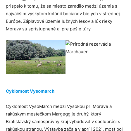
prispelo k tomu, že sa miesto zaradilo medzi územia s
najväčším výskytom kolónií bocianov bielych v strednej
Európe. Záplavové územie lužných lesov a lúk rieky
Moravy sú sprístupnené aj pre pešie túry.
Cyklomost Vysomarch
Cyklomost VysoMarch medzi Vysokou pri Morave a
rakúskym mestečkom Margegg je druhý, ktorý
Bratislavský samosprávny kraj vybudoval v spolupráci s
rakúskou stranou. Výstavba začala v apríli 2021, most bol