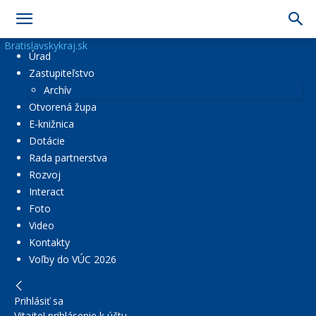
Bratislavskykraj.sk
Úrad
Zastupiteľstvo
Archív
Otvorená župa
E-knižnica
Dotácie
Rada partnerstva
Rozvoj
Interact
Foto
Video
Kontakty
Voľby do VÚC 2026
Prihlásiť sa
Vitajte! prihlásenie k účtu