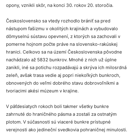
opony, vznikli skôr, na konci 30. rokov 20. storočia.
Československo sa vtedy rozhodlo brániť sa pred
nástupom fašizmu v okolitých krajinách a vybudovalo
dômyselnú sústavu opevnení, z ktorých sa zachovali v
pomerne hojnom počte práve na slovensko-rakúskej
hranici. Celkovo sa na území Československa pôvodne
nachádzalo až 5832 bunkrov. Mnohé z nich už úplne
zanikli, iné sa potichu rozpadávajú a skrýva ich milosrdná
zeleň, avšak trasa vedie aj popri niekoľkých bunkroch,
obnovených do veľmi dobrého stavu dobrovoľníkmi a
tvoriacimi akési múzeum v krajine.
V päťdesiatych rokoch boli takmer všetky bunkre
zahrnuté do hraničného pásma a zostali za ostnatým
plotom. V súčasnosti sú viaceré bunkre prístupné
verejnosti ako jedineční svedkovia pohraničnej minulosti.