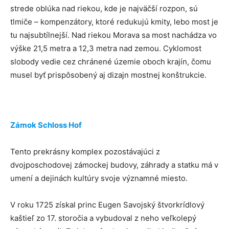
strede oblúka nad riekou, kde je najväčší rozpon, sú
tlmiče – kompenzátory, ktoré redukujú kmity, lebo most je
tu najsubtílnejší. Nad riekou Morava sa most nachádza vo
výške 21,5 metra a 12,3 metra nad zemou. Cyklomost
slobody vedie cez chránené územie oboch krajín, čomu
musel byť prispôsobený aj dizajn mostnej konštrukcie.
Zámok Schloss Hof
Tento prekrásny komplex pozostávajúci z
dvojposchodovej zámockej budovy, záhrady a statku má v
umení a dejinách kultúry svoje významné miesto.
V roku 1725 získal princ Eugen Savojský štvorkrídlový
kaštieľ zo 17. storočia a vybudoval z neho veľkolepý