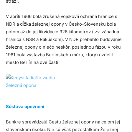
stráž).
V apríli 1966 bola zrušená vojsková ochrana hranice s
NDR a dĺžka železnej opony v Česko-Slovensku bola
potom až do jej likvidácie 926 kilometrov (tzv. západná
hranica s NSR a Rakúskom). V NDR prebehlo budovanie
železnej opony o niečo neskôr, poslednou fázou v roku
1961 bola výstavba Berlínskeho múru, ktorý rozdelil
mesto Berlín na dve časti.
Sústava opevnení
Bunkre sprevádzajú Cestu železnej opony na celom jej
slovenskom úseku. Nie sú však pozostatkom Železnej