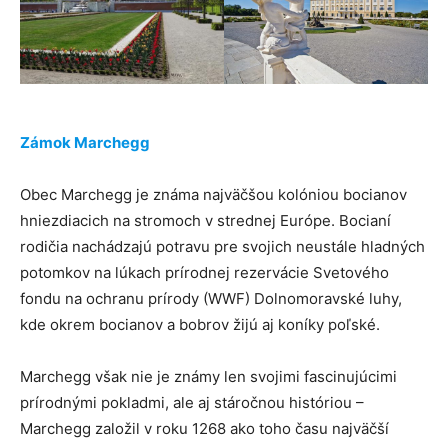
Zámok Marchegg
Obec Marchegg je známa najväčšou kolóniou bocianov
hniezdiacich na stromoch v strednej Európe. Bocianí
rodičia nachádzajú potravu pre svojich neustále hladných
potomkov na lúkach prírodnej rezervácie Svetového
fondu na ochranu prírody (WWF) Dolnomoravské luhy,
kde okrem bocianov a bobrov žijú aj koníky poľské.
Marchegg však nie je známy len svojimi fascinujúcimi
prírodnými pokladmi, ale aj stáročnou históriou –
Marchegg založil v roku 1268 ako toho času najväčší