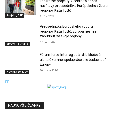
konkrétne projekty. Ocenila to počas
návštevy predsedníčka Európskeho výboru
regiónov Kata Tüttő
Projekty BSK
8. júla 2026
Predsedníčka Európskeho výboru
regiónov Kata Tüttő: Európa nesmie
zabudnúť na svoje regióny
17. júna 2026
Správy na titulke
Fórum lídrov Interreg potvrdilo kľúčovú
úlohu územnej spolupráce pre budúcnosť
Európy
20. mája 2026
Novinky zo župy
NAJNOVŠIE ČLÁNKY