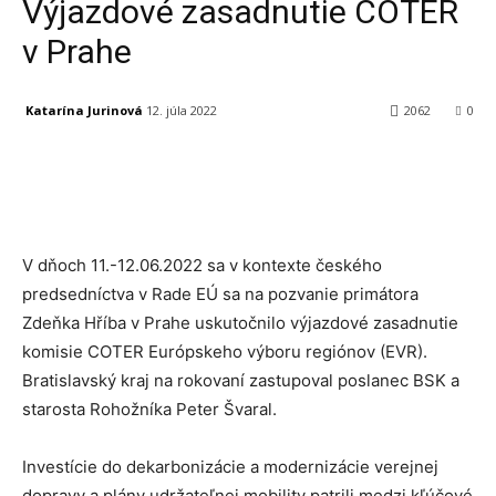
Výjazdové zasadnutie COTER
v Prahe
Katarína Jurinová
12. júla 2022
2062
0
Facebook
X
Linkedin
Tumblr
V dňoch 11.-12.06.2022 sa v kontexte českého
predsedníctva v Rade EÚ sa na pozvanie primátora
Zdeňka Hříba v Prahe uskutočnilo výjazdové zasadnutie
komisie COTER Európskeho výboru regiónov (EVR).
Bratislavský kraj na rokovaní zastupoval poslanec BSK a
starosta Rohožníka Peter Švaral.
Investície do dekarbonizácie a modernizácie verejnej
dopravy a plány udržateľnej mobility patrili medzi kľúčové