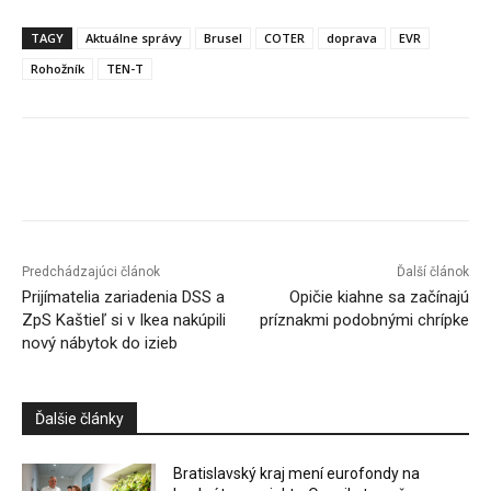
TAGY
Aktuálne správy
Brusel
COTER
doprava
EVR
Rohožník
TEN-T
Facebook
X
Linkedin
Tumblr
Predchádzajúci článok
Ďalší článok
Prijímatelia zariadenia DSS a
Opičie kiahne sa začínajú
ZpS Kaštieľ si v Ikea nakúpili
príznakmi podobnými chrípke
nový nábytok do izieb
Ďalšie články
Bratislavský kraj mení eurofondy na