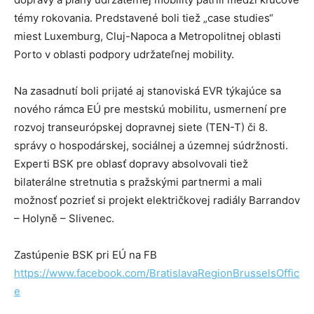
témy rokovania. Predstavené boli tiež „case studies“
miest Luxemburg, Cluj-Napoca a Metropolitnej oblasti
Porto v oblasti podpory udržateľnej mobility.
Na zasadnutí boli prijaté aj stanoviská EVR týkajúce sa
nového rámca EÚ pre mestskú mobilitu, usmernení pre
rozvoj transeurópskej dopravnej siete (TEN-T) či 8.
správy o hospodárskej, sociálnej a územnej súdržnosti.
Experti BSK pre oblasť dopravy absolvovali tiež
bilaterálne stretnutia s pražskými partnermi a mali
možnosť pozrieť si projekt električkovej radiály Barrandov
– Holyně – Slivenec.
Zastúpenie BSK pri EÚ na FB
https://www.facebook.com/BratislavaRegionBrusselsOffic
e