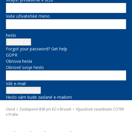
Vaše užívateľské meno
heslo
Forgot your password? Get help
GDPR
Obnova hesla
Obnoviť svoje heslo
Váš e-mail
Heslo vám bude zaslané e-mailom
Úvod
Zastúpenie BSK pri EÚ v Bruseli
Výjazdové zasadnutie COTER
v Prahe
Zastúpenie BSK pri EÚ v Bruseli