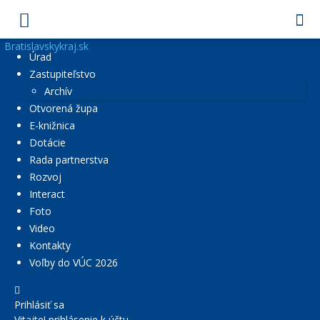
Bratislavskykraj.sk
Úrad
Zastupiteľstvo
Archív
Otvorená župa
E-knižnica
Dotácie
Rada partnerstva
Rozvoj
Interact
Foto
Video
Kontakty
Voľby do VÚC 2026
Prihlásiť sa
Vitajte! prihlásenie k účtu