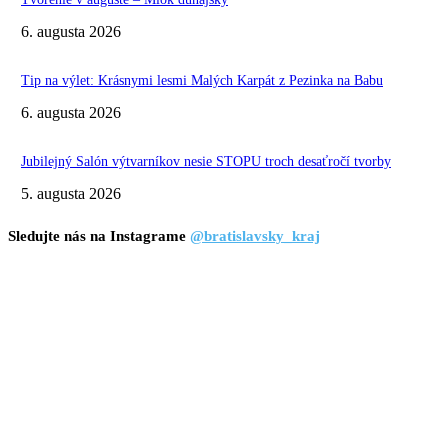
6. augusta 2026
Tip na výlet: Krásnymi lesmi Malých Karpát z Pezinka na Babu
6. augusta 2026
Jubilejný Salón výtvarníkov nesie STOPU troch desaťročí tvorby
5. augusta 2026
Sledujte nás na Instagrame
@bratislavsky_kraj