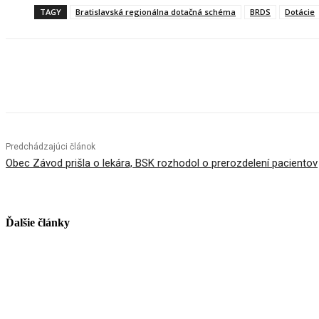
TAGY
Bratislavská regionálna dotačná schéma
BRDS
Dotácie
Facebook
X
Linkedin
Tumblr
Predchádzajúci článok
Obec Závod prišla o lekára, BSK rozhodol o prerozdelení pacientov
Ďalšie články