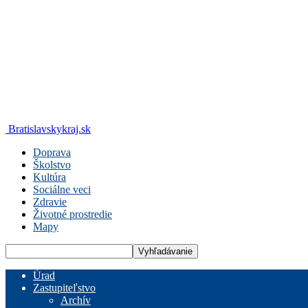
Bratislavskykraj.sk
Doprava
Školstvo
Kultúra
Sociálne veci
Zdravie
Životné prostredie
Mapy
Úrad
Zastupiteľstvo
Archív