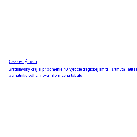
Cestovný ruch
Bratislavský kraj si pripomenie 40. výročie tragickej smrti Hartmuta Tautza
pamätníku odhalí novú informačnú tabuľu