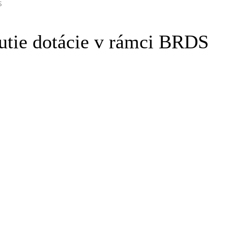
S
nutie dotácie v rámci BRDS