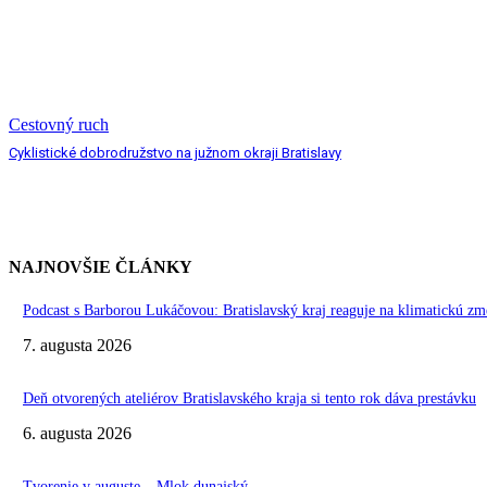
Cestovný ruch
Cyklistické dobrodružstvo na južnom okraji Bratislavy
NAJNOVŠIE ČLÁNKY
Podcast s Barborou Lukáčovou: Bratislavský kraj reaguje na klimatickú zm
7. augusta 2026
Deň otvorených ateliérov Bratislavského kraja si tento rok dáva prestávku
6. augusta 2026
Tvorenie v auguste – Mlok dunajský