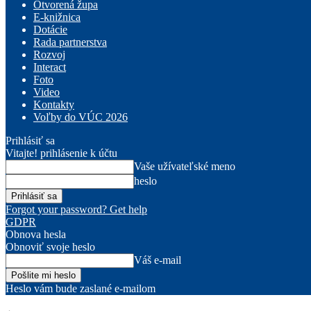
Otvorená župa
E-knižnica
Dotácie
Rada partnerstva
Rozvoj
Interact
Foto
Video
Kontakty
Voľby do VÚC 2026
Prihlásiť sa
Vitajte! prihlásenie k účtu
Vaše užívateľské meno
heslo
Forgot your password? Get help
GDPR
Obnova hesla
Obnoviť svoje heslo
Váš e-mail
Heslo vám bude zaslané e-mailom