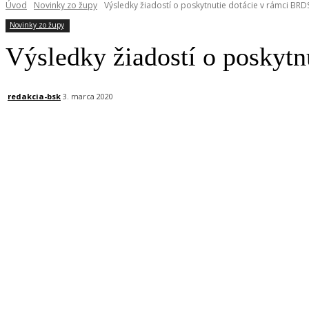
Úvod
Novinky zo župy
Výsledky žiadostí o poskytnutie dotácie v rámci BRD
Novinky zo župy
Výsledky žiadostí o poskyt
redakcia-bsk
3. marca 2020
Facebook
X
Linkedin
Tumblr