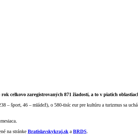
rok celkovo zaregistrovaných 871 žiadostí, a to v piatich oblastia
38 – šport, 46 – mládež), o 580-tisíc eur pre kultúru a turizmus sa uchá
mesiaca.
ené na stránke
Bratislavskykraj.sk
a
BRDS
.