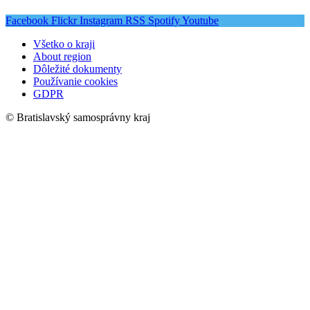
Facebook
Flickr
Instagram
RSS
Spotify
Youtube
Všetko o kraji
About region
Dôležité dokumenty
Používanie cookies
GDPR
© Bratislavský samosprávny kraj