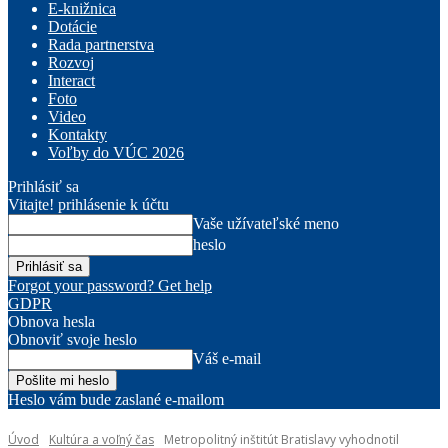
E-knižnica
Dotácie
Rada partnerstva
Rozvoj
Interact
Foto
Video
Kontakty
Voľby do VÚC 2026
Prihlásiť sa
Vitajte! prihlásenie k účtu
Vaše užívateľské meno
heslo
Forgot your password? Get help
GDPR
Obnova hesla
Obnoviť svoje heslo
Váš e-mail
Heslo vám bude zaslané e-mailom
Úvod
Kultúra a voľný čas
Metropolitný inštitút Bratislavy vyhodnotil