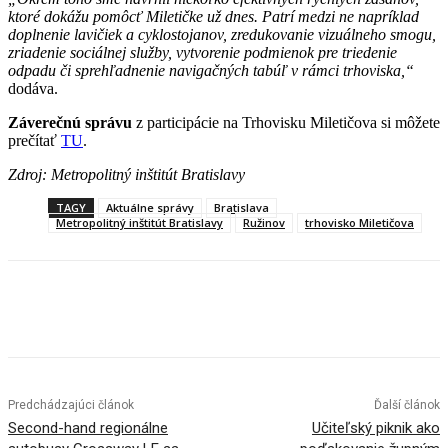
ktoré dokážu pomôcť Miletičke už dnes. Patrí medzi ne napríklad
doplnenie lavičiek a cyklostojanov, zredukovanie vizuálneho smogu,
zriadenie sociálnej služby, vytvorenie podmienok pre triedenie
odpadu či sprehľadnenie navigačných tabúľ v rámci trhoviska,“
dodáva.
Záverečnú správu
z participácie na Trhovisku Miletičova si môžete
prečítať
TU
.
Zdroj: Metropolitný inštitút Bratislavy
TAGY
Aktuálne správy
Bratislava
Metropolitný inštitút Bratislavy
Ružinov
trhovisko Miletičova
Facebook
X
Linkedin
Tumblr
Predchádzajúci článok
Ďalší článok
Second-hand regionálne
Učiteľský piknik ako