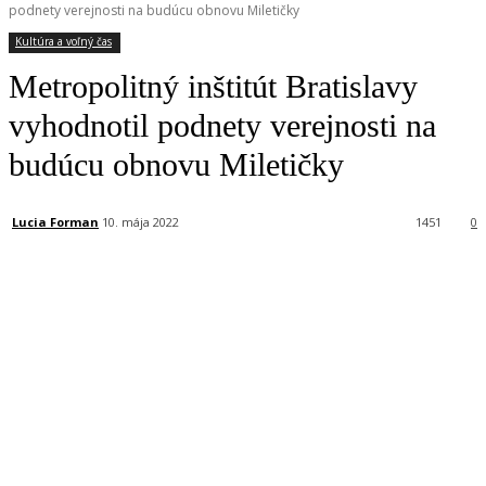
podnety verejnosti na budúcu obnovu Miletičky
Kultúra a voľný čas
Metropolitný inštitút Bratislavy
vyhodnotil podnety verejnosti na
budúcu obnovu Miletičky
Lucia Forman
10. mája 2022
1451
0
Facebook
X
Linkedin
Tumblr