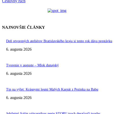
Cestovný ruch
NAJNOVŠIE ČLÁNKY
Deň otvorených ateliérov Bratislavského kraja si tento rok dáva prestávku
6. augusta 2026
Tvorenie v auguste – Mlok dunajský
6. augusta 2026
Tip na výlet: Krásnymi lesmi Malých Karpát z Pezinka na Babu
6. augusta 2026
Jubilejný Salón výtvarníkov nesie STOPU troch desaťročí tvorby