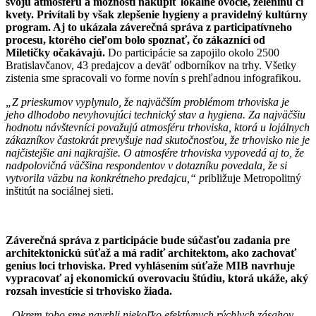
svoju atmosféru a možnosti nakúpiť lokálne ovocie, zeleninu či
kvety. Privítali by však zlepšenie hygieny a pravidelný kultúrny
program. Aj to ukázala záverečná správa z participatívneho
procesu, ktorého cieľom bolo spoznať, čo zákazníci od
Miletičky očakávajú.
Do participácie sa zapojilo okolo 2500
Bratislavčanov, 43 predajcov a deväť odborníkov na trhy. Všetky
zistenia sme spracovali vo forme novín s prehľadnou infografikou.
„Z prieskumov vyplynulo, že najväčším problémom trhoviska je
jeho dlhodobo nevyhovujúci technický stav a hygiena. Za najväčšiu
hodnotu návštevníci považujú atmosféru trhoviska, ktorá u lojálnych
zákazníkov častokrát prevyšuje nad skutočnosťou, že trhovisko nie je
najčistejšie ani najkrajšie. O atmosfére trhoviska vypovedá aj to, že
nadpolovičná väčšina respondentov v dotazníku povedala, že si
vytvorila väzbu na konkrétneho predajcu,“ p
ribližuje Metropolitný
inštitút na sociálnej sieti.
Záverečná správa z participácie bude súčasťou zadania pre
architektonickú súťaž a má radiť architektom, ako zachovať
genius loci trhoviska. Pred vyhlásením súťaže MIB navrhuje
vypracovať aj ekonomickú overovaciu štúdiu, ktorá ukáže, aký
rozsah investície si trhovisko žiada.
„Okrem toho sme navrhli niekoľko efektívnych rýchlych zásahov,