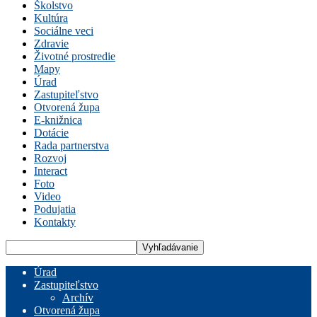
Školstvo
Kultúra
Sociálne veci
Zdravie
Životné prostredie
Mapy
Úrad
Zastupiteľstvo
Otvorená župa
E-knižnica
Dotácie
Rada partnerstva
Rozvoj
Interact
Foto
Video
Podujatia
Kontakty
Úrad
Zastupiteľstvo
Archív
Otvorená župa