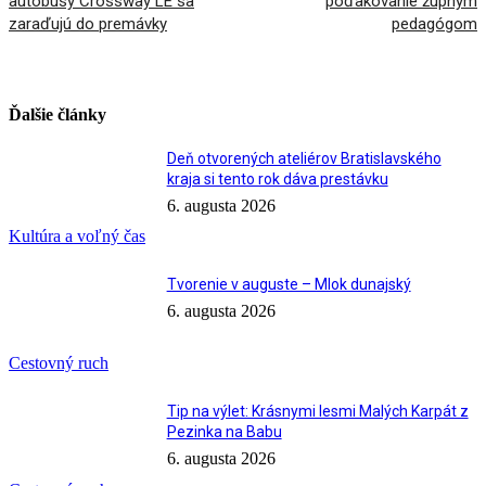
autobusy Crossway LE sa
poďakovanie župným
zaraďujú do premávky
pedagógom
Ďalšie články
Deň otvorených ateliérov Bratislavského
kraja si tento rok dáva prestávku
6. augusta 2026
Kultúra a voľný čas
Tvorenie v auguste – Mlok dunajský
6. augusta 2026
Cestovný ruch
Tip na výlet: Krásnymi lesmi Malých Karpát z
Pezinka na Babu
6. augusta 2026