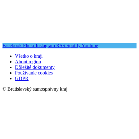
Facebook
Flickr
Instagram
RSS
Spotify
Youtube
Všetko o kraji
About region
Dôležité dokumenty
Používanie cookies
GDPR
© Bratislavský samosprávny kraj