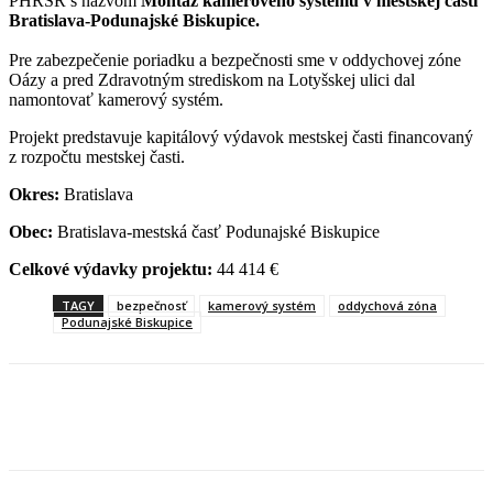
PHRSR s názvom
Montáž kamerového systému v mestskej časti
Bratislava-Podunajské Biskupice.
Pre zabezpečenie poriadku a bezpečnosti sme v oddychovej zóne
Oázy a pred Zdravotným strediskom na Lotyšskej ulici dal
namontovať kamerový systém.
Projekt predstavuje kapitálový výdavok mestskej časti financovaný
z rozpočtu mestskej časti.
Okres:
Bratislava
Obec:
Bratislava-mestská časť Podunajské Biskupice
Celkové výdavky projektu:
44 414 €
TAGY
bezpečnosť
kamerový systém
oddychová zóna
Podunajské Biskupice
Facebook
X
Linkedin
Tumblr