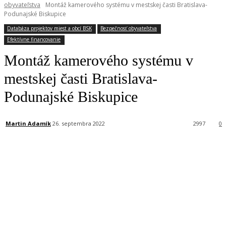
obyvateľstva
Montáž kamerového systému v mestskej časti Bratislava-
Podunajské Biskupice
Databáza projektov miest a obcí BSK
Bezpečnosť obyvateľstva
Efektívne financovanie
Montáž kamerového systému v
mestskej časti Bratislava-
Podunajské Biskupice
Martin Adamík
26. septembra 2022
2997
0
Facebook
X
Linkedin
Tumblr