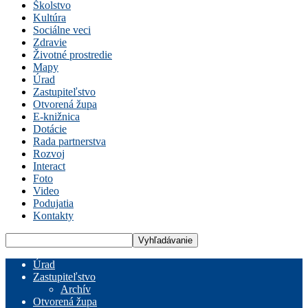
Školstvo
Kultúra
Sociálne veci
Zdravie
Životné prostredie
Mapy
Úrad
Zastupiteľstvo
Otvorená župa
E-knižnica
Dotácie
Rada partnerstva
Rozvoj
Interact
Foto
Video
Podujatia
Kontakty
Úrad
Zastupiteľstvo
Archív
Otvorená župa