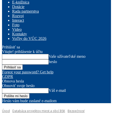
E-knižnica
Dotácie
Rada partnerstva
Rozvoj
Interact
Foto
Video
Kontakty
Voľby do VÚC 2026
Prihlásiť sa
Vitajte! prihlásenie k účtu
Vaše užívateľské meno
heslo
Forgot your password? Get help
GDPR
Obnova hesla
Obnoviť svoje heslo
Váš e-mail
Heslo vám bude zaslané e-mailom
Úvod
Databáza projektov miest a obcí BSK
Bezpečnosť