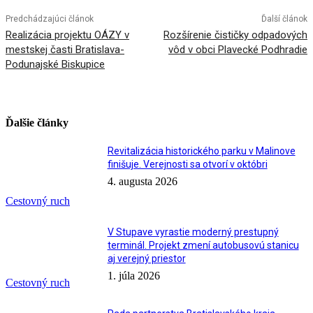
Predchádzajúci článok
Ďalší článok
Realizácia projektu OÁZY v
Rozšírenie čističky odpadových
mestskej časti Bratislava-
vôd v obci Plavecké Podhradie
Podunajské Biskupice
Ďalšie články
Revitalizácia historického parku v Malinove
finišuje. Verejnosti sa otvorí v októbri
4. augusta 2026
Cestovný ruch
V Stupave vyrastie moderný prestupný
terminál. Projekt zmení autobusovú stanicu
aj verejný priestor
1. júla 2026
Cestovný ruch