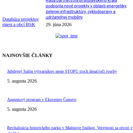
Rada partnerstva Bratislavského kraja
podporila nové projekty v oblasti energetiky,
zelenej infraštruktúry, cyklodopravy a
udržateľnej mobility
Databáza projektov
miest a obcí BSK
29. júna 2026
NAJNOVŠIE ČLÁNKY
Jubilejný Salón výtvarníkov nesie STOPU troch desaťročí tvorby
5. augusta 2026
Augustový program v Ekocentre Čunovo
5. augusta 2026
Revitalizácia historického parku v Malinove finišuje. Verejnosti sa otvorí v