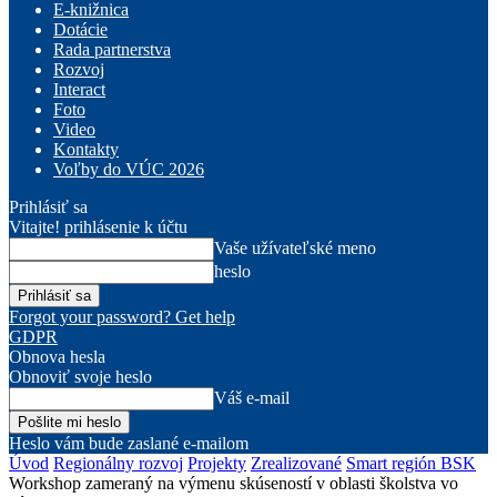
E-knižnica
Dotácie
Rada partnerstva
Rozvoj
Interact
Foto
Video
Kontakty
Voľby do VÚC 2026
Prihlásiť sa
Vitajte! prihlásenie k účtu
Vaše užívateľské meno
heslo
Forgot your password? Get help
GDPR
Obnova hesla
Obnoviť svoje heslo
Váš e-mail
Heslo vám bude zaslané e-mailom
Úvod
Regionálny rozvoj
Projekty
Zrealizované
Smart región BSK
Workshop zameraný na výmenu skúseností v oblasti školstva vo