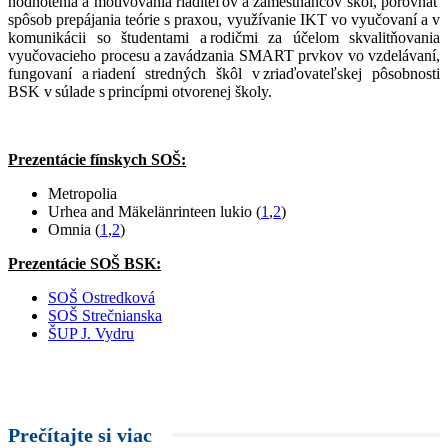
hodnotenia a motivovania riaditeľov a zamestnancov škôl, porovnať
spôsob prepájania teórie s praxou, využívanie IKT vo vyučovaní a v
komunikácii so študentami a rodičmi za účelom skvalitňovania
vyučovacieho procesu a zavádzania SMART prvkov vo vzdelávaní,
fungovaní a riadení stredných škôl v zriaďovateľskej pôsobnosti
BSK v súlade s princípmi otvorenej školy.
Prezentácie fínskych SOŠ:
Metropolia
Urhea and Mäkelänrinteen lukio (
1
,
2
)
Omnia (
1
,
2
)
Prezentácie SOŠ BSK:
SOŠ Ostredková
SOŠ Strečnianska
ŠUP J. Vydru
Prečítajte si viac