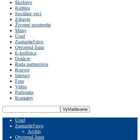
Školstvo
Kultúra
Sociálne veci
Zdravie
Životné prostredie
Mapy
Úrad
Zastupiteľstvo
Otvorená župa
E-knižnica
Dotácie
Rada partnerstva
Rozvoj
Interact
Foto
Video
Podujatia
Kontakty
Úrad
Zastupiteľstvo
Archív
Otvorená župa