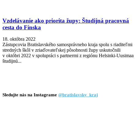
Vzdelávanie ako priorita župy: Študijná pracovná
cesta do Fínska
18. októbra 2022
Zástupcovia Bratislavského samosprávneho kraja spolu s riaditeľmi
stredných škôl v zriaďovateľskej pôsobnosti župy uskutočnili
v októbri 2022 v spolupráci s partnermi z regiónu Helsinki-Uusimaa
študijnú...
Sledujte nás na Instagrame
@bratislavsky_kraj