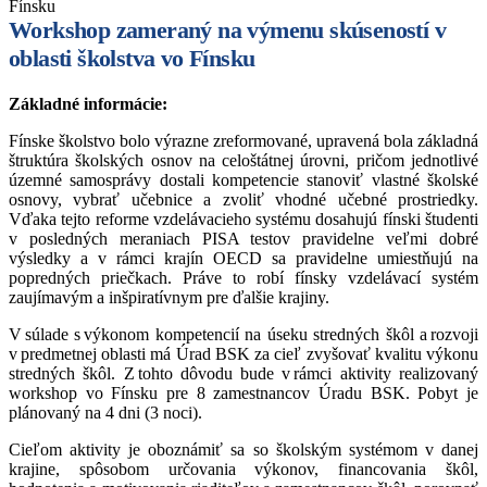
Fínsku
Workshop zameraný na výmenu skúseností v
oblasti školstva vo Fínsku
Základné informácie:
Fínske školstvo bolo výrazne zreformované, upravená bola základná
štruktúra školských osnov na celoštátnej úrovni, pričom jednotlivé
územné samosprávy dostali kompetencie stanoviť vlastné školské
osnovy, vybrať učebnice a zvoliť vhodné učebné prostriedky.
Vďaka tejto reforme vzdelávacieho systému dosahujú fínski študenti
v posledných meraniach PISA testov pravidelne veľmi dobré
výsledky a v rámci krajín OECD sa pravidelne umiestňujú na
popredných priečkach. Práve to robí fínsky vzdelávací systém
zaujímavým a inšpiratívnym pre ďalšie krajiny.
V súlade s výkonom kompetencií na úseku stredných škôl a rozvoji
v predmetnej oblasti má Úrad BSK za cieľ zvyšovať kvalitu výkonu
stredných škôl. Z tohto dôvodu bude v rámci aktivity realizovan
ý
workshop
vo Fínsku pre 8 zamestnancov
Úradu
BSK. Pobyt je
plánovaný na 4 dni (3 noci).
Cieľom aktivity je oboznámiť sa so školským systémom v danej
krajine, spôsobom určovania výkonov, financovania škôl,