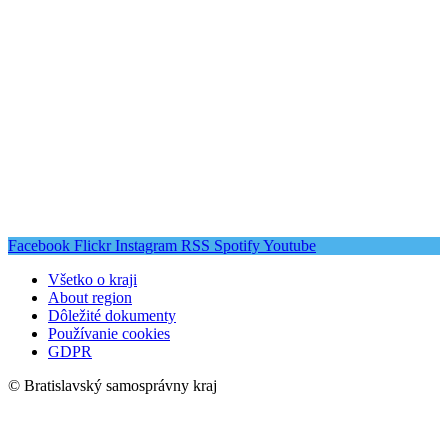
Facebook
Flickr
Instagram
RSS
Spotify
Youtube
Všetko o kraji
About region
Dôležité dokumenty
Používanie cookies
GDPR
© Bratislavský samosprávny kraj