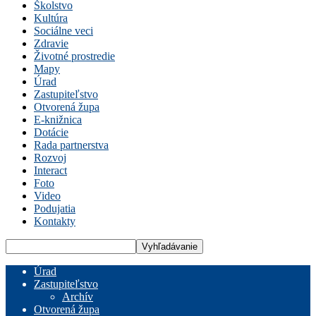
Školstvo
Kultúra
Sociálne veci
Zdravie
Životné prostredie
Mapy
Úrad
Zastupiteľstvo
Otvorená župa
E-knižnica
Dotácie
Rada partnerstva
Rozvoj
Interact
Foto
Video
Podujatia
Kontakty
Úrad
Zastupiteľstvo
Archív
Otvorená župa