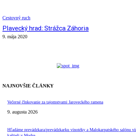
Cestovný ruch
Plavecký hrad: Strážca Záhoria
9. mája 2020
NAJNOVŠIE ČLÁNKY
Večerné člnkovanie za tajomstvami Jaroveckého ramena
9. augusta 2026
Hľadáme prevádzkara/prevádzkarku vínotéky a Malokarpatského salónu ví
kaštieli v Modre