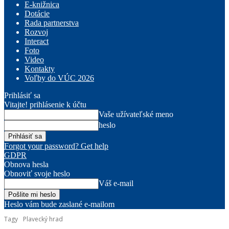
E-knižnica
Dotácie
Rada partnerstva
Rozvoj
Interact
Foto
Video
Kontakty
Voľby do VÚC 2026
Prihlásiť sa
Vitajte! prihlásenie k účtu
Vaše užívateľské meno
heslo
Forgot your password? Get help
GDPR
Obnova hesla
Obnoviť svoje heslo
Váš e-mail
Heslo vám bude zaslané e-mailom
Tagy
Plavecký hrad