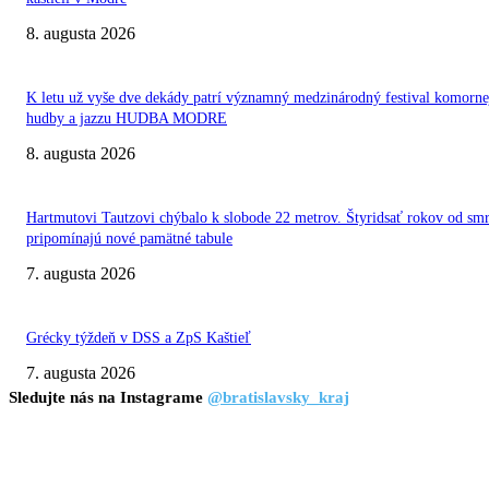
8. augusta 2026
K letu už vyše dve dekády patrí významný medzinárodný festival komorne
hudby a jazzu HUDBA MODRE
8. augusta 2026
Hartmutovi Tautzovi chýbalo k slobode 22 metrov. Štyridsať rokov od smr
pripomínajú nové pamätné tabule
7. augusta 2026
Grécky týždeň v DSS a ZpS Kaštieľ
7. augusta 2026
Sledujte nás na Instagrame
@bratislavsky_kraj