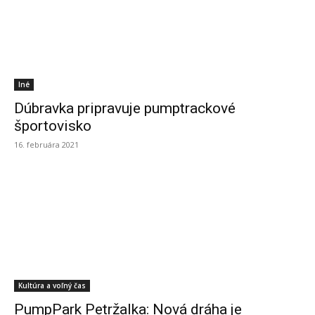
Iné
Dúbravka pripravuje pumptrackové
športovisko
16. februára 2021
Kultúra a voľný čas
PumpPark Petržalka: Nová dráha je