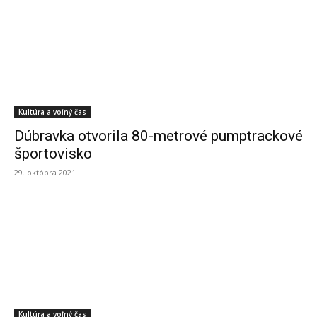
Kultúra a voľný čas
Dúbravka otvorila 80-metrové pumptrackové
športovisko
29. októbra 2021
Kultúra a voľný čas