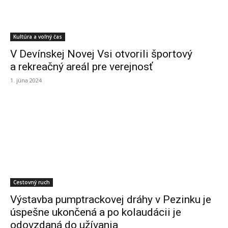
Kultúra a voľný čas
V Devínskej Novej Vsi otvorili športový
a rekreačný areál pre verejnosť
1. júna 2024
Cestovný ruch
Výstavba pumptrackovej dráhy v Pezinku je
úspešne ukončená a po kolaudácii je
odovzdaná do užívania