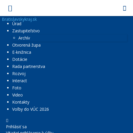
Bratislavskykraj.sk
Úrad
Zastupiteľstvo
Archív
Otvorená župa
E-knižnica
Dotácie
Rada partnerstva
Rozvoj
Interact
Foto
Video
Kontakty
Voľby do VÚC 2026
Prihlásiť sa
Vitajte! prihlásenie k účtu