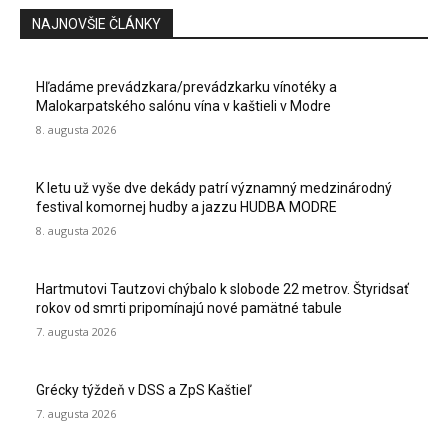
NAJNOVŠIE ČLÁNKY
Hľadáme prevádzkara/prevádzkarku vínotéky a
Malokarpatského salónu vína v kaštieli v Modre
8. augusta 2026
K letu už vyše dve dekády patrí významný medzinárodný
festival komornej hudby a jazzu HUDBA MODRE
8. augusta 2026
Hartmutovi Tautzovi chýbalo k slobode 22 metrov. Štyridsať
rokov od smrti pripomínajú nové pamätné tabule
7. augusta 2026
Grécky týždeň v DSS a ZpS Kaštieľ
7. augusta 2026