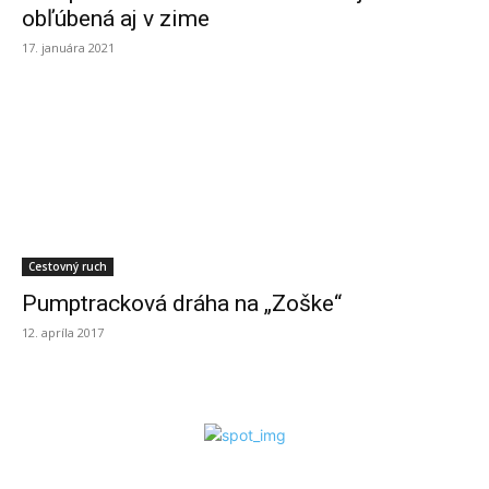
obľúbená aj v zime
17. januára 2021
Cestovný ruch
Pumptracková dráha na „Zoške“
12. apríla 2017