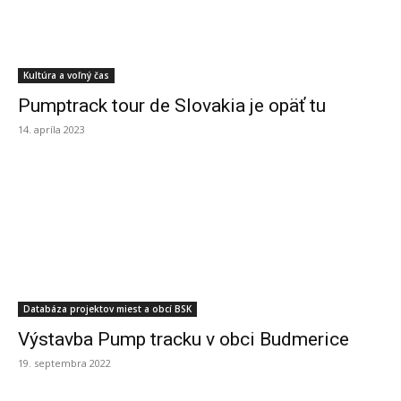
Kultúra a voľný čas
Pumptrack tour de Slovakia je opäť tu
14. apríla 2023
Databáza projektov miest a obcí BSK
Výstavba Pump tracku v obci Budmerice
19. septembra 2022