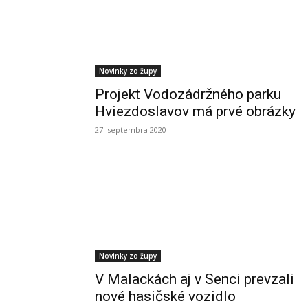
Novinky zo župy
Projekt Vodozádržného parku
Hviezdoslavov má prvé obrázky
27. septembra 2020
Novinky zo župy
V Malackách aj v Senci prevzali
nové hasičské vozidlo