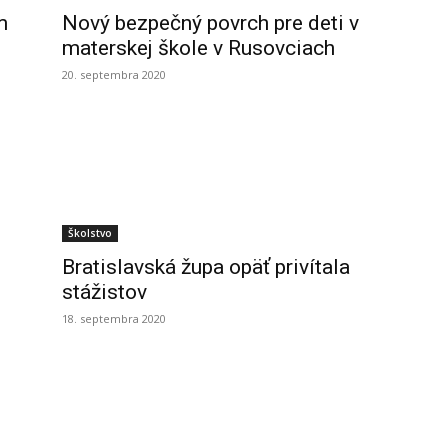
m
Nový bezpečný povrch pre deti v
materskej škole v Rusovciach
20. septembra 2020
Školstvo
?
Bratislavská župa opäť privítala
stážistov
18. septembra 2020