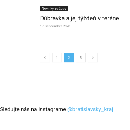
Novinky zo župy
Dúbravka a jej týždeň v teréne
17. septembra 2020
1
2
3
Sledujte nás na Instagrame
@bratislavsky_kraj