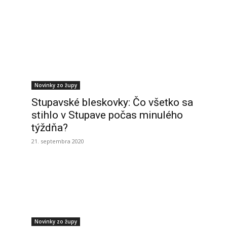
Novinky zo župy
Stupavské bleskovky: Čo všetko sa
stihlo v Stupave počas minulého
týždňa?
21. septembra 2020
Novinky zo župy