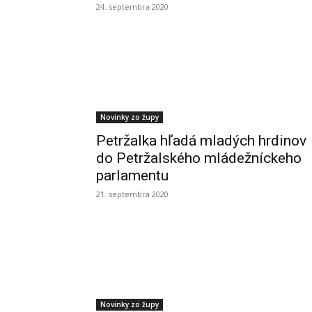
24. septembra 2020
Novinky zo župy
Petržalka hľadá mladých hrdinov
do Petržalského mládežníckeho
parlamentu
21. septembra 2020
Novinky zo župy