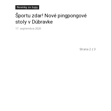
Novinky zo župy
Športu zdar! Nové pingpongové
stoly v Dúbravke
17. septembra 2020
Strana 2 z 3