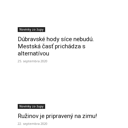
Novinky zo župy
Dúbravské hody síce nebudú.
Mestská časť prichádza s
alternatívou
25. septembra 2020
Novinky zo župy
Ružinov je pripravený na zimu!
22. septembra 2020