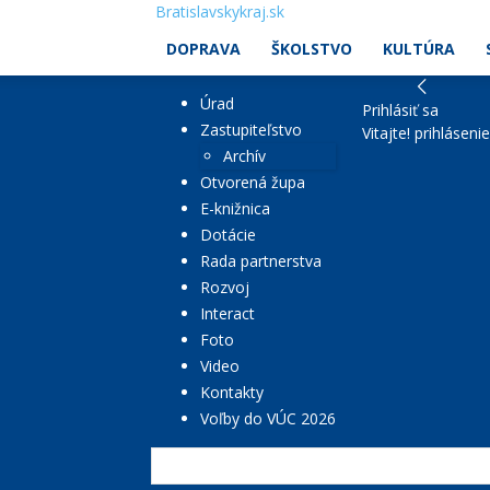
Bratislavskykraj.sk
DOPRAVA
ŠKOLSTVO
KULTÚRA
Úrad
Prihlásiť sa
Zastupiteľstvo
Vitajte! prihláseni
Archív
Otvorená župa
E-knižnica
Dotácie
Rada partnerstva
Rozvoj
Interact
Foto
Video
Kontakty
Voľby do VÚC 2026