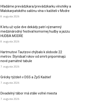
Hľadáme prevádzkara/prevádzkarku vínotéky a
Malokarpatského salónu vína v kaštieli v Modre
8. augusta 2026
K letu už vyše dve dekády patrí významný
medzinárodný festival komornej hudby a jazzu
HUDBA MODRE
8. augusta 2026
Hartmutovi Tautzovi chýbalo k slobode 22
metrov. Štyridsať rokov od smrti pripomínajú
nové pamätné tabule
7. augusta 2026
Grécky týždeň v DSS a ZpS Kaštieľ
7. augusta 2026
Divadelný tábor má stále voľné miesta
7. augusta 2026