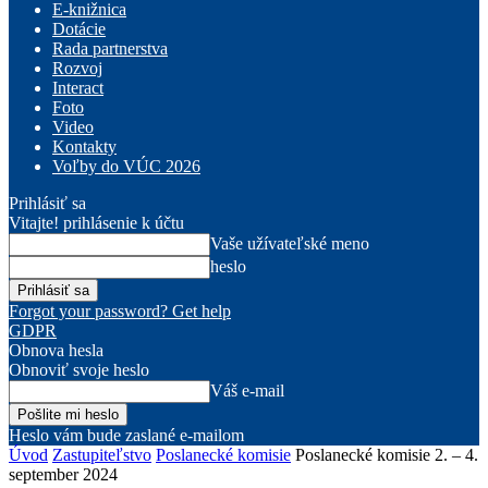
E-knižnica
Dotácie
Rada partnerstva
Rozvoj
Interact
Foto
Video
Kontakty
Voľby do VÚC 2026
Prihlásiť sa
Vitajte! prihlásenie k účtu
Vaše užívateľské meno
heslo
Forgot your password? Get help
GDPR
Obnova hesla
Obnoviť svoje heslo
Váš e-mail
Heslo vám bude zaslané e-mailom
Úvod
Zastupiteľstvo
Poslanecké komisie
Poslanecké komisie 2. – 4.
september 2024