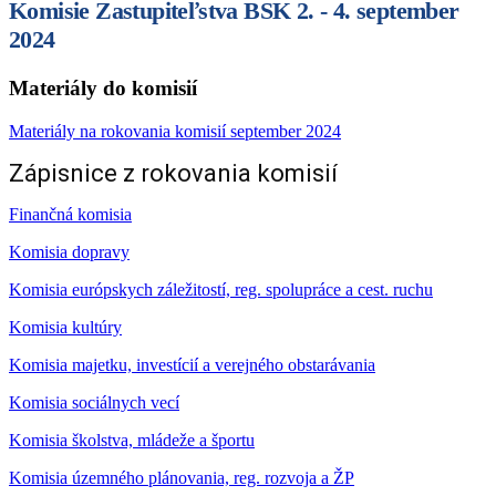
Komisie Zastupiteľstva BSK 2. - 4. september
2024
Materiály do komisií
Materiály na rokovania komisií september 2024
Zápisnice z rokovania komisií
Finančná komisia
Komisia dopravy
Komisia európskych záležitostí, reg. spolupráce a cest. ruchu
Komisia kultúry
Komisia majetku, investícií a verejného obstarávania
Komisia sociálnych vecí
Komisia školstva, mládeže a športu
Komisia územného plánovania, reg. rozvoja a ŽP