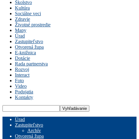
Školstvo
Kultúra
Sociálne veci
Zdravie
Životné prostredie
Mapy
Úrad
Zastupiteľstvo
Otvorená župa
E-knižnica
Dotácie
Rada partnerstva
Rozvoj
Interact
Foto
Video
Podujatia
Kontakty
Úrad
Zastupiteľstvo
Archív
Otvorená župa