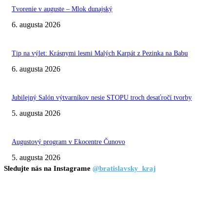
Tvorenie v auguste – Mlok dunajský
6. augusta 2026
Tip na výlet: Krásnymi lesmi Malých Karpát z Pezinka na Babu
6. augusta 2026
Jubilejný Salón výtvarníkov nesie STOPU troch desaťročí tvorby
5. augusta 2026
Augustový program v Ekocentre Čunovo
5. augusta 2026
Sledujte nás na Instagrame
@bratislavsky_kraj