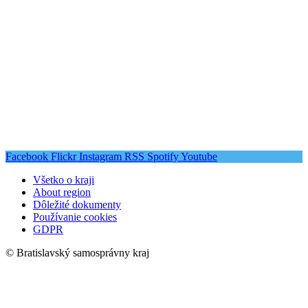
Facebook
Flickr
Instagram
RSS
Spotify
Youtube
Všetko o kraji
About region
Dôležité dokumenty
Používanie cookies
GDPR
© Bratislavský samosprávny kraj