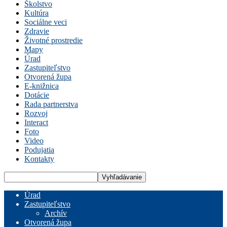
Školstvo
Kultúra
Sociálne veci
Zdravie
Životné prostredie
Mapy
Úrad
Zastupiteľstvo
Otvorená župa
E-knižnica
Dotácie
Rada partnerstva
Rozvoj
Interact
Foto
Video
Podujatia
Kontakty
Úrad
Zastupiteľstvo
Archív
Otvorená župa