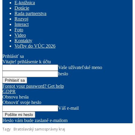
E-knižnica
Dotácie
Rada partnerstva
Rozvoj
Interact
Foto
Video
Kontakty
Voľby do VÚC 2026
Prihlásiť sa
Vitajte! prihlásenie k účtu
Vaše užívateľské meno
heslo
Forgot your password? Get help
GDPR
Obnova hesla
Obnoviť svoje heslo
Váš e-mail
Heslo vám bude zaslané e-mailom
Tagy
Bratislavský samosprávny kraj