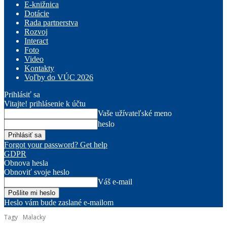
E-knižnica
Dotácie
Rada partnerstva
Rozvoj
Interact
Foto
Video
Kontakty
Voľby do VÚC 2026
Prihlásiť sa
Vitajte! prihlásenie k účtu
Vaše užívateľské meno
heslo
Forgot your password? Get help
GDPR
Obnova hesla
Obnoviť svoje heslo
Váš e-mail
Heslo vám bude zaslané e-mailom
Tagy
Malacky