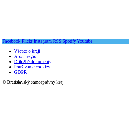
Facebook
Flickr
Instagram
RSS
Spotify
Youtube
Všetko o kraji
About region
Dôležité dokumenty
Používanie cookies
GDPR
© Bratislavský samosprávny kraj