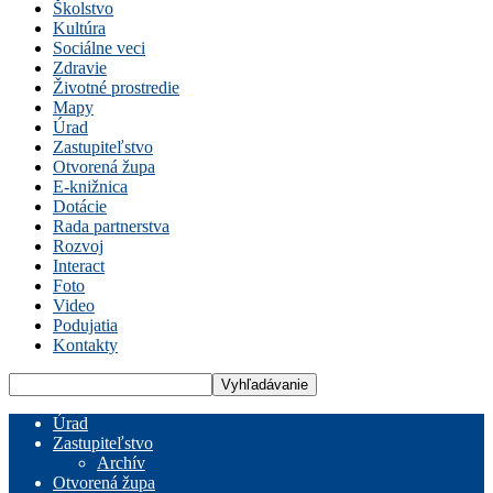
Školstvo
Kultúra
Sociálne veci
Zdravie
Životné prostredie
Mapy
Úrad
Zastupiteľstvo
Otvorená župa
E-knižnica
Dotácie
Rada partnerstva
Rozvoj
Interact
Foto
Video
Podujatia
Kontakty
Úrad
Zastupiteľstvo
Archív
Otvorená župa