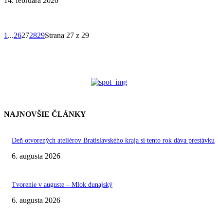
14. februára 2020
1
...
26
27
28
29
Strana 27 z 29
NAJNOVŠIE ČLÁNKY
Deň otvorených ateliérov Bratislavského kraja si tento rok dáva prestávku
6. augusta 2026
Tvorenie v auguste – Mlok dunajský
6. augusta 2026