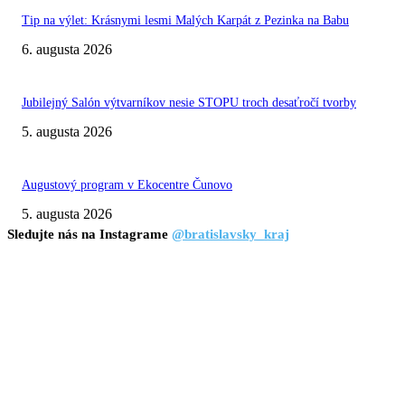
Tip na výlet: Krásnymi lesmi Malých Karpát z Pezinka na Babu
6. augusta 2026
Jubilejný Salón výtvarníkov nesie STOPU troch desaťročí tvorby
5. augusta 2026
Augustový program v Ekocentre Čunovo
5. augusta 2026
Sledujte nás na Instagrame
@bratislavsky_kraj