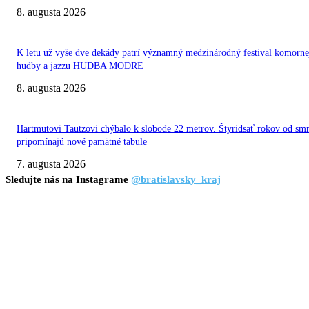
8. augusta 2026
K letu už vyše dve dekády patrí významný medzinárodný festival komorne
hudby a jazzu HUDBA MODRE
8. augusta 2026
Hartmutovi Tautzovi chýbalo k slobode 22 metrov. Štyridsať rokov od smr
pripomínajú nové pamätné tabule
7. augusta 2026
Sledujte nás na Instagrame
@bratislavsky_kraj