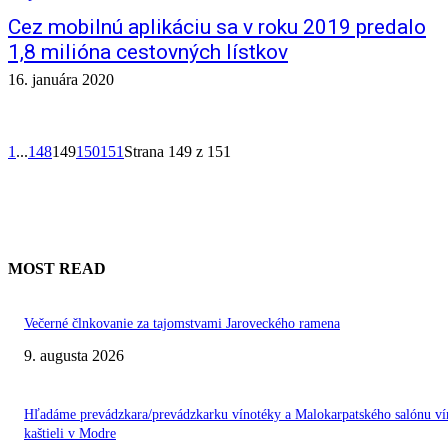
Cez mobilnú aplikáciu sa v roku 2019 predalo
1,8 milióna cestovných lístkov
16. januára 2020
1
...
148
149
150
151
Strana 149 z 151
MOST READ
Večerné člnkovanie za tajomstvami Jaroveckého ramena
9. augusta 2026
Hľadáme prevádzkara/prevádzkarku vínotéky a Malokarpatského salónu ví
kaštieli v Modre