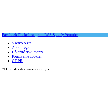
Facebook
Flickr
Instagram
RSS
Spotify
Youtube
Všetko o kraji
About region
Dôležité dokumenty
Používanie cookies
GDPR
© Bratislavský samosprávny kraj