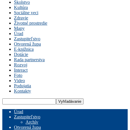
Školstvo
Kultúra
Sociálne veci
Zdravie
Životné prostredie
Mapy
Úrad
Zastupiteľstvo
Otvorená župa
E-knižnica
Dotácie
Rada partnerstva
Rozvoj
Interact
Foto
Video
Podujatia
Kontakty
Úrad
Zastupiteľstvo
Archív
Otvorená župa