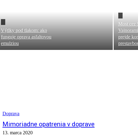
Most cez 
Výtlky pod tlakom: ako
Vajnorami
funguje oprava asfaltovou
prejde ko
emulziou
prestavbo
Doprava
Mimoriadne opatrenia v doprave
13. marca 2020