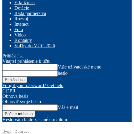
E-knižnica
Dotácie
Rada partnerstva
Rozvoj
Interact
Foto
Video
Kontakty
Voľby do VÚC 2026
Prihlásiť sa
Vitajte! prihlásenie k účtu
Vaše užívateľské meno
heslo
Forgot your password? Get help
GDPR
Obnova hesla
Obnoviť svoje heslo
Váš e-mail
Heslo vám bude zaslané e-mailom
Úvod
Doprava