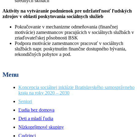
stredných školách
Aktivity na vytváranie podmienok pre udržateľnosť ľudských
zdrojov v oblasti poskytovania sociálnych služieb
Pokračovanie v mechanizme odmeňovania (finančnej
motivácie) zamestnancov pracujúcich v sociálnych službách v
zriaďovateľskej pôsobnosti BSK
Podpora motivácie zamestnancov pracovať v sociálnych
službách napr. poskytnutím finančne dostupného bývania,
rekondičných pobytov a pod.
Menu
Koncepcia sociálnej inklúzie Bratislavského samosprávneho
kraja na roky 2020 – 2030
Seniori
Ľudia bez domova
Deti a mladí ľudia
Nízkopríjmové skupiny
Cudzinci