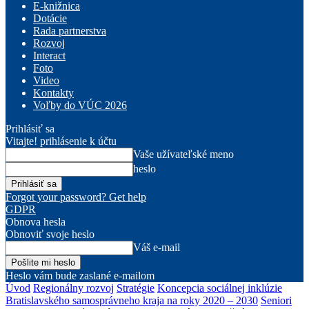
E-knižnica
Dotácie
Rada partnerstva
Rozvoj
Interact
Foto
Video
Kontakty
Voľby do VÚC 2026
Prihlásiť sa
Vitajte! prihlásenie k účtu
Vaše užívateľské meno
heslo
Forgot your password? Get help
GDPR
Obnova hesla
Obnoviť svoje heslo
Váš e-mail
Heslo vám bude zaslané e-mailom
Úvod
Regionálny rozvoj
Stratégie
Koncepcia sociálnej inklúzie
Bratislavského samosprávneho kraja na roky 2020 – 2030
Seniori