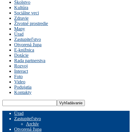
Školstvo
Kultúra
Sociálne veci
Zdravie
Životné prostredie
Mapy
Úrad
Zastupiteľstvo
Otvorená župa
E-knižnica
Dotácie
Rada partnerstva
Rozvoj
Interact
Foto
Video
Podujatia
Kontakty
Úrad
Zastupiteľstvo
Archív
Otvorená župa