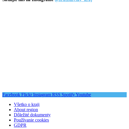
Facebook
Flickr
Instagram
RSS
Spotify
Youtube
Všetko o kraji
About region
Dôležité dokumenty
Používanie cookies
GDPR