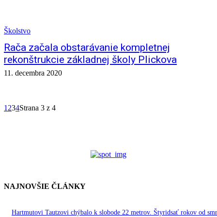
Školstvo
Rača začala obstarávanie kompletnej
rekonštrukcie základnej školy Plickova
11. decembra 2020
1
2
3
4
Strana 3 z 4
NAJNOVŠIE ČLÁNKY
Hartmutovi Tautzovi chýbalo k slobode 22 metrov. Štyridsať rokov od smr