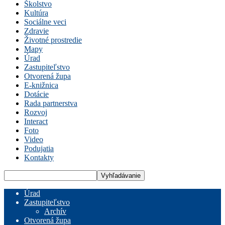
Školstvo
Kultúra
Sociálne veci
Zdravie
Životné prostredie
Mapy
Úrad
Zastupiteľstvo
Otvorená župa
E-knižnica
Dotácie
Rada partnerstva
Rozvoj
Interact
Foto
Video
Podujatia
Kontakty
Úrad
Zastupiteľstvo
Archív
Otvorená župa