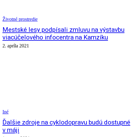
Životné prostredie
Mestské lesy podpísali zmluvu na výstavbu
viacúčelového infocentra na Kamzíku
2. apríla 2021
Iné
Ďalšie zdroje na cyklodopravu budú dostupné
v máji