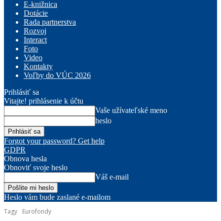
E-knižnica
Dotácie
Rada partnerstva
Rozvoj
Interact
Foto
Video
Kontakty
Voľby do VÚC 2026
Prihlásiť sa
Vitajte! prihlásenie k účtu
Vaše užívateľské meno
heslo
Forgot your password? Get help
GDPR
Obnova hesla
Obnoviť svoje heslo
Váš e-mail
Heslo vám bude zaslané e-mailom
Tagy
Eurofondy