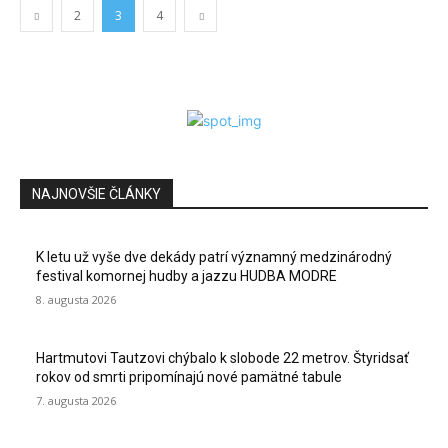
2
3
4
NAJNOVŠIE ČLÁNKY
K letu už vyše dve dekády patrí významný medzinárodný
festival komornej hudby a jazzu HUDBA MODRE
8. augusta 2026
Hartmutovi Tautzovi chýbalo k slobode 22 metrov. Štyridsať
rokov od smrti pripomínajú nové pamätné tabule
7. augusta 2026