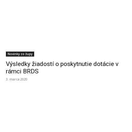
Novinky zo župy
Výsledky žiadostí o poskytnutie dotácie v
rámci BRDS
3. marca 2020