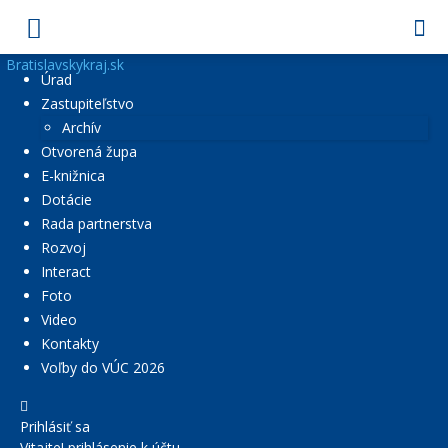
Bratislavskykraj.sk
Úrad
Zastupiteľstvo
Archív
Otvorená župa
E-knižnica
Dotácie
Rada partnerstva
Rozvoj
Interact
Foto
Video
Kontakty
Voľby do VÚC 2026
Prihlásiť sa
Vitajte! prihlásenie k účtu