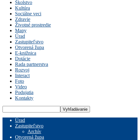
Školstvo
Kultúra
Sociálne veci
Zdravie
Životné prostredie
Mapy
Úrad
Zastupiteľstvo
Otvorená župa
E-knižnica
Dotácie
Rada partnerstva
Rozvoj
Interact
Foto
Video
Podujatia
Kontakty
Úrad
Zastupiteľstvo
Archív
Otvorená župa