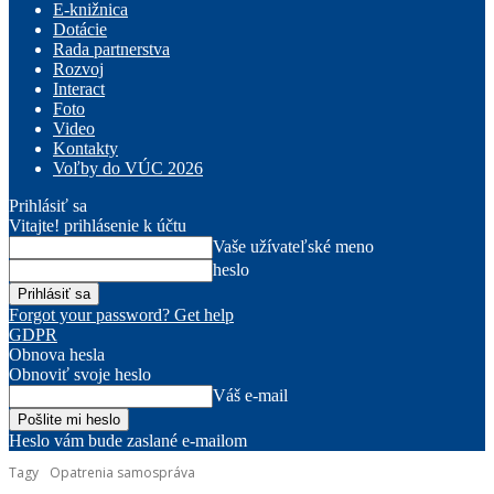
E-knižnica
Dotácie
Rada partnerstva
Rozvoj
Interact
Foto
Video
Kontakty
Voľby do VÚC 2026
Prihlásiť sa
Vitajte! prihlásenie k účtu
Vaše užívateľské meno
heslo
Forgot your password? Get help
GDPR
Obnova hesla
Obnoviť svoje heslo
Váš e-mail
Heslo vám bude zaslané e-mailom
Tagy
Opatrenia samospráva