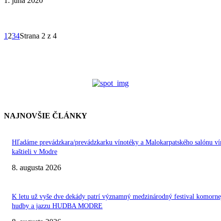
1. júna 2020
1
2
3
4
Strana 2 z 4
NAJNOVŠIE ČLÁNKY
Hľadáme prevádzkara/prevádzkarku vínotéky a Malokarpatského salónu ví
kaštieli v Modre
8. augusta 2026
K letu už vyše dve dekády patrí významný medzinárodný festival komorne
hudby a jazzu HUDBA MODRE