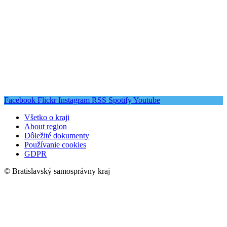
Facebook
Flickr
Instagram
RSS
Spotify
Youtube
Všetko o kraji
About region
Dôležité dokumenty
Používanie cookies
GDPR
© Bratislavský samosprávny kraj