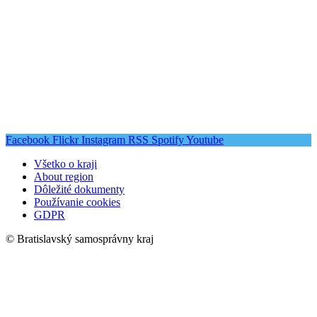
Facebook
Flickr
Instagram
RSS
Spotify
Youtube
Všetko o kraji
About region
Dôležité dokumenty
Používanie cookies
GDPR
© Bratislavský samosprávny kraj