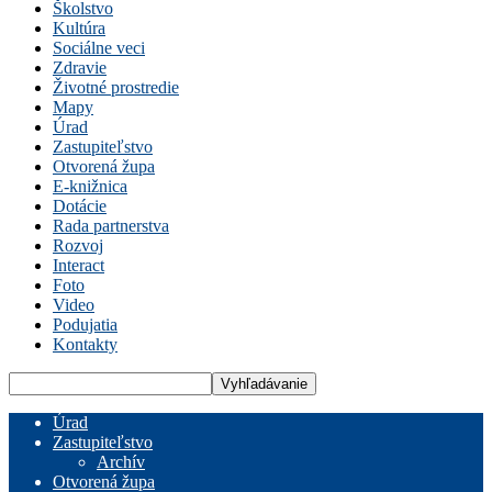
Školstvo
Kultúra
Sociálne veci
Zdravie
Životné prostredie
Mapy
Úrad
Zastupiteľstvo
Otvorená župa
E-knižnica
Dotácie
Rada partnerstva
Rozvoj
Interact
Foto
Video
Podujatia
Kontakty
Úrad
Zastupiteľstvo
Archív
Otvorená župa