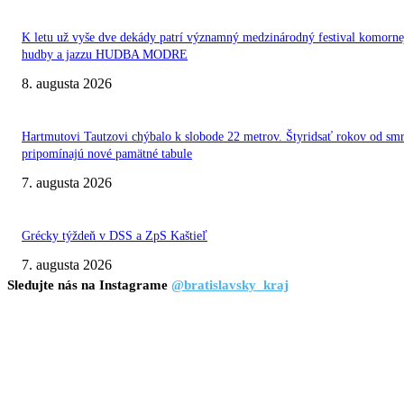
K letu už vyše dve dekády patrí významný medzinárodný festival komorne
hudby a jazzu HUDBA MODRE
8. augusta 2026
Hartmutovi Tautzovi chýbalo k slobode 22 metrov. Štyridsať rokov od smr
pripomínajú nové pamätné tabule
7. augusta 2026
Grécky týždeň v DSS a ZpS Kaštieľ
7. augusta 2026
Sledujte nás na Instagrame
@bratislavsky_kraj