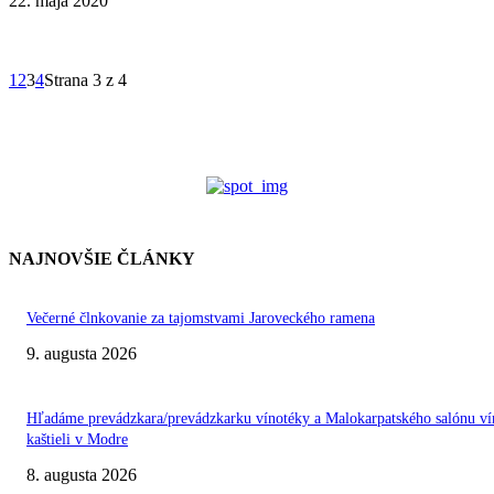
22. mája 2020
1
2
3
4
Strana 3 z 4
NAJNOVŠIE ČLÁNKY
Večerné člnkovanie za tajomstvami Jaroveckého ramena
9. augusta 2026
Hľadáme prevádzkara/prevádzkarku vínotéky a Malokarpatského salónu ví
kaštieli v Modre
8. augusta 2026