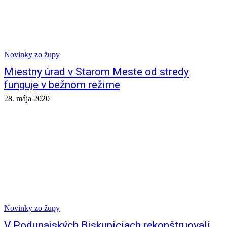
Novinky zo župy
Miestny úrad v Starom Meste od stredy
funguje v bežnom režime
28. mája 2020
Novinky zo župy
V Podunajských Biskupiciach rekonštruovali