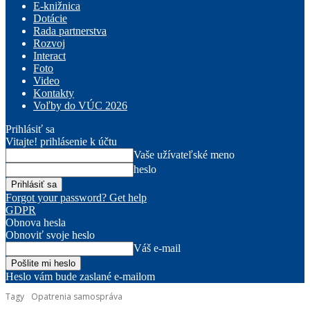
E-knižnica
Dotácie
Rada partnerstva
Rozvoj
Interact
Foto
Video
Kontakty
Voľby do VÚC 2026
Prihlásiť sa
Vitajte! prihlásenie k účtu
Vaše užívateľské meno
heslo
Forgot your password? Get help
GDPR
Obnova hesla
Obnoviť svoje heslo
Váš e-mail
Heslo vám bude zaslané e-mailom
Tagy
Opatrenia samospráva