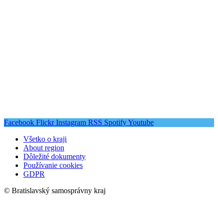
Facebook
Flickr
Instagram
RSS
Spotify
Youtube
Všetko o kraji
About region
Dôležité dokumenty
Používanie cookies
GDPR
© Bratislavský samosprávny kraj