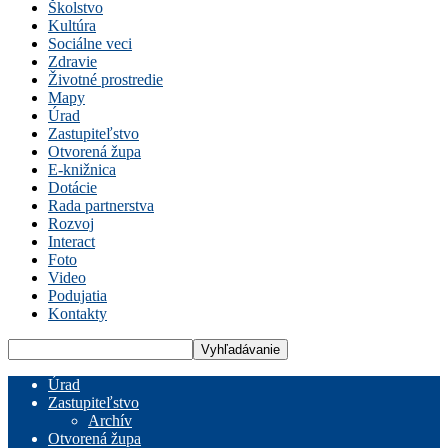
Školstvo
Kultúra
Sociálne veci
Zdravie
Životné prostredie
Mapy
Úrad
Zastupiteľstvo
Otvorená župa
E-knižnica
Dotácie
Rada partnerstva
Rozvoj
Interact
Foto
Video
Podujatia
Kontakty
Úrad
Zastupiteľstvo
Archív
Otvorená župa