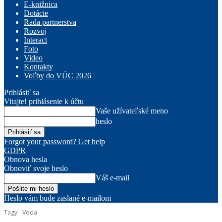
E-knižnica
Dotácie
Rada partnerstva
Rozvoj
Interact
Foto
Video
Kontakty
Voľby do VÚC 2026
Prihlásiť sa
Vitajte! prihlásenie k účtu
Vaše užívateľské meno
heslo
Forgot your password? Get help
GDPR
Obnova hesla
Obnoviť svoje heslo
Váš e-mail
Heslo vám bude zaslané e-mailom
Tagy
Voda