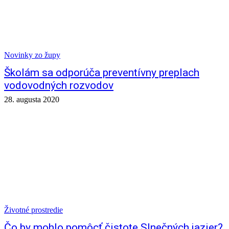
Novinky zo župy
Školám sa odporúča preventívny preplach
vodovodných rozvodov
28. augusta 2020
Životné prostredie
Čo by mohlo pomôcť čistote Slnečných jazier?