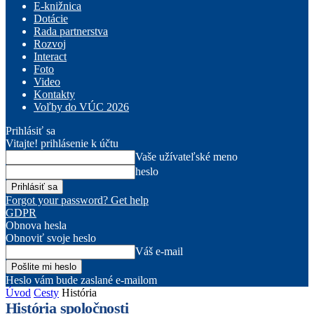
E-knižnica
Dotácie
Rada partnerstva
Rozvoj
Interact
Foto
Video
Kontakty
Voľby do VÚC 2026
Prihlásiť sa
Vitajte! prihlásenie k účtu
Vaše užívateľské meno
heslo
Forgot your password? Get help
GDPR
Obnova hesla
Obnoviť svoje heslo
Váš e-mail
Heslo vám bude zaslané e-mailom
Úvod
Cesty
História
História spoločnosti