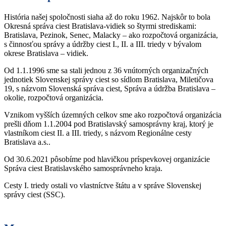
História našej spoločnosti siaha až do roku 1962. Najskôr to bola
Okresná správa ciest Bratislava-vidiek so štyrmi strediskami:
Bratislava, Pezinok, Senec, Malacky – ako rozpočtová organizácia,
s činnosťou správy a údržby ciest I., II. a III. triedy v bývalom
okrese Bratislava – vidiek.
Od 1.1.1996 sme sa stali jednou z 36 vnútorných organizačných
jednotiek Slovenskej správy ciest so sídlom Bratislava, Miletičova
19, s názvom Slovenská správa ciest, Správa a údržba Bratislava –
okolie, rozpočtová organizácia.
Vznikom vyšších územných celkov sme ako rozpočtová organizácia
prešli dňom 1.1.2004 pod Bratislavský samosprávny kraj, ktorý je
vlastníkom ciest II. a III. triedy, s názvom Regionálne cesty
Bratislava a.s..
Od 30.6.2021 pôsobíme pod hlavičkou príspevkovej organizácie
Správa ciest Bratislavského samosprávneho kraja.
Cesty I. triedy ostali vo vlastníctve štátu a v správe Slovenskej
správy ciest (SSC).