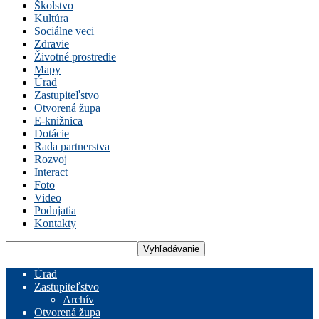
Školstvo
Kultúra
Sociálne veci
Zdravie
Životné prostredie
Mapy
Úrad
Zastupiteľstvo
Otvorená župa
E-knižnica
Dotácie
Rada partnerstva
Rozvoj
Interact
Foto
Video
Podujatia
Kontakty
Úrad
Zastupiteľstvo
Archív
Otvorená župa