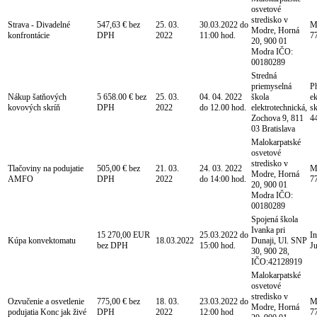
osvetové
stredisko v
Strava - Divadelné
547,63 € bez
25. 03.
30.03.2022 do
Mg
Modre, Horná
konfrontácie
DPH
2022
11:00 hod.
7
20, 900 01
Modra IČO:
00180289
Stredná
priemyselná
P
Nákup šatňových
5 658.00 € bez
25. 03.
04. 04. 2022
škola
ek
kovových skríň
DPH
2022
do 12.00 hod.
elektrotechnická,
sk
Zochova 9, 811
4
03 Bratislava
Malokarpatské
osvetové
stredisko v
Tlačoviny na podujatie
505,00 € bez
21. 03.
24. 03. 2022
Mg
Modre, Horná
AMFO
DPH
2022
do 14:00 hod.
7
20, 900 01
Modra IČO:
00180289
Spojená škola
Ivanka pri
15 270,00 EUR
25.03.2022 do
In
Kúpa konvektomatu
18.03.2022
Dunaji, Ul. SNP
bez DPH
15:00 hod.
J
30, 900 28,
IČO:42128919
Malokarpatské
osvetové
stredisko v
Ozvučenie a osvetlenie
775,00 € bez
18. 03.
23.03.2022 do
Mg
Modre, Horná
podujatia Konc jak živé
DPH
2022
12:00 hod
7