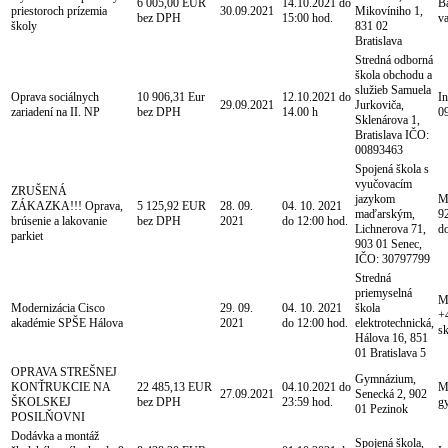
6 005,00 EUR
14.10.2021 do
B
priestoroch prízemia
30.09.2021
Mikovíniho 1,
bez DPH
15:00 hod.
v
školy
831 02
Bratislava
Stredná odborná
škola obchodu a
služieb Samuela
Oprava sociálnych
10 906,31 Eur
12.10.2021 do
In
29.09.2021
Jurkoviča,
zariadení na II. NP
bez DPH
14.00 h
0
Sklenárova 1,
Bratislava IČO:
00893463
Spojená škola s
vyučovacím
ZRUŠENÁ
jazykom
Mg
ZÁKAZKA!!! Oprava,
5 125,92 EUR
28. 09.
04. 10. 2021
maďarským,
92
brúsenie a lakovanie
bez DPH
2021
do 12:00 hod.
Lichnerova 71,
d
parkiet
903 01 Senec,
IČO: 30797799
Stredná
priemyselná
Mg
Modernizácia Cisco
29. 09.
04. 10. 2021
škola
+
akadémie SPŠE Hálova
2021
do 12:00 hod.
elektrotechnická,
s
Hálova 16, 851
01 Bratislava 5
OPRAVA STREŠNEJ
Gymnázium,
KONŤRUKCIE NA
22 485,13 EUR
04.10.2021 do
M
27.09.2021
Senecká 2, 902
ŠKOLSKEJ
bez DPH
23:59 hod.
g
01 Pezinok
POSILŇOVNI
Dodávka a montáž
Spojená škola,