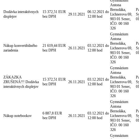
Gymnázium
Antona
Bernoláka,
P
Dodávka interaktívnych
15 372,51 EUR
06.12.2021 do
29.11.2021
Lichnerova 69,
S
displejov
bez DPH
12:00 hod
903 01 Senec,
0
IČO. 00 160
326
Gymnázium
Antona
Bernoláka,
P
Nákup konvertibilného
21 619,44 EUR
03.12.2021 do
26.11.2021
Lichnerova 69,
S
zariadenia
bez DPH
12:00 hod
903 01 Senec,
0
IČO. 00 160
326
Gymnázium
Antona
ZÁKAZKA
Bernoláka,
P
15 372,51 EUR
03.12.2021 do
ZRUŠENÁ!!! Dodávka
26.11.2021
Lichnerova 69,
S
bez DPH
12:00 hod
interaktívnych displejov
903 01 Senec,
0
IČO. 00 160
326
Gymnázium
Antona
Bernoláka,
P
6 887,8 EUR
03.12.2021 do
Nákup notebookov
26.11.2021
Lichnerova 69,
S
bez DPH
12:00 hod
903 01 Senec,
0
IČO. 00 160
326
Gymnázium