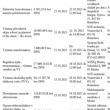
Domov
sociálnych
služieb pre deti a
A
Elektrický konvektomat s
6 583,33 € bez
22.10.2021 do
15.10.2021
dospelých
s
nutným príslušenstvom
DPH
12:00 hod.
Integra, Tylova
d
21, 831 04
Bratislava
SOŠ technická ,
Výmena pôvodných
18 095,00 € bez
22. 10. 2021
Vranovská 4,
P
okien a dverí za plastové
15.10.2021
DPH
do 14.00 hod.
851 02
t
(12ks okien + 3ks dverí)
Bratislava
Spojená škola
Do
Ivanka pri
7.800,00 € bez
In
Výmena transformátora
15.10.2021
22.10.2021 do
Dunaji, Ul. SNP
DPH
J
12.00 hod
30, 900 28,
IČO:42128919
Regulácia tepla –
SOŠPg Modra,
17 089,54 EUR
18.10.2021 do
M
termostatizácia – výmena
15.10.2021
Sokolská 6, 900
bez DPH
12:00 hod
p
ventilov na VT
01 Modra
SOŠ technická ,
Výmena zásobníka teplej
Do 12 287,50
20.10.2021 do
Vranovská 4,
P
13.10.2021
úžitkovej vody (TÚV)
bez DPH
16:00 hod.
851 02
t
Bratislava
Malokarpatské
Divertimento musicale -
110,83 EUR bez
19.10.2021 do
osvetové
Ja
13.10.2021
občerstvenie
DPH
10:00 hod.
stredisko v
m
Modre
Oprava elektroinštalácie v
Stredná odborná
zlatníckej dielni, na
škola technická,
Mg