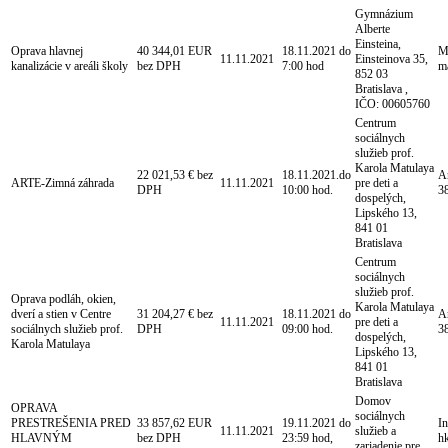
Gymnázium
Alberte
Einsteina,
Oprava hlavnej
40 344,01 EUR
18.11.2021 do
Ma
11.11.2021
Einsteinova 35,
kanalizácie v areáli školy
bez DPH
7:00 hod
m
852 03
Bratislava ,
IČO: 00605760
Centrum
sociálnych
služieb prof.
Karola Matulaya
22 021,53 € bez
18.11.2021.do
A
ARTE-Zimná záhrada
11.11.2021
pre deti a
DPH
10:00 hod.
3
dospelých,
Lipského 13,
841 01
Bratislava
Centrum
sociálnych
služieb prof.
Oprava podláh, okien,
Karola Matulaya
dverí a stien v Centre
31 204,27 € bez
18.11.2021 do
A
11.11.2021
pre deti a
sociálnych služieb prof.
DPH
09:00 hod.
3
dospelých,
Karola Matulaya
Lipského 13,
841 01
Bratislava
Domov
OPRAVA
sociálnych
PRESTREŠENIA PRED
33 857,62 EUR
19.11.2021 do
I
11.11.2021
služieb a
HLAVNÝM
bez DPH
23:59 hod,
h
zariadenie pre