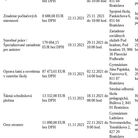
bez DPH
do 10:00 hod.
851 04
p
Bratislava
Spojená škola,
I
Zriadenie počítačových
8 688,68 EUR
25.11. 2021
Pankúchova 6,
22.11.2021
šk
miestností
bez DPH
do 10:00 hod.
851 04
p
Bratislava
Zariadenie
sociálnych
Stavebné práce /
služieb Pod
Mg
179 694,15
29.11.2021 do
Špecializované zariadenie
19.11.2021
hradom, Pod
21
EUR bez DPH
10:00 hod.
pre autistov
hradom 19, 906
b
36 Plavecké
Podhradie
Gymnázium
Jána Papánka,
In
Oprava šatní a osvetlenia
87 473,61 EUR
02.12.2021 do
19.11.2021
Vazovova 6,
26
v suteréne školy
bez DPH
14:00 hod.
811 07
k
Bratislava
Stredná odborná
škola
Šikmá schodisková
13 332,00 EUR
18.11.2021 do
H
15.11.2021
pedagogická,
plošina
bez DPH
08:00 hod.
b
Bullova 2, 841
01 Bratislava
Gymnázium
Ladislava
M
11 090,00 EUR
22.11.2021 do
Novomeského,
Orez stromov
11.11.2021
o
bez DPH
9:00 hod.
Tomášikova 2,
au
827 29
Bratislava