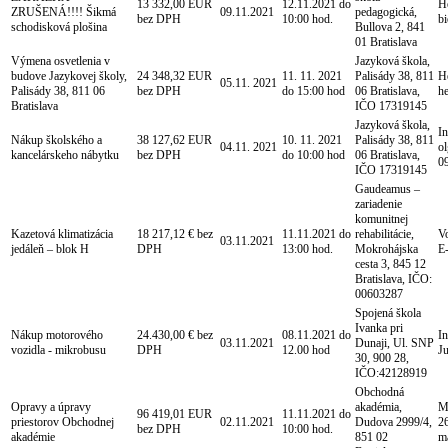
13 332,00 EUR
12.11.2021 do
H
ZRUŠENÁ!!!! Šikmá
09.11.2021
pedagogická,
bez DPH
10:00 hod.
b
schodisková plošina
Bullova 2, 841
01 Bratislava
Výmena osvetlenia v
Jazyková škola,
budove Jazykovej školy,
24 348,32 EUR
11. 11. 2021
Palisády 38, 811
He
05.11. 2021
Palisády 38, 811 06
bez DPH
do 15:00 hod
06 Bratislava,
h
Bratislava
IČO 17319145
Jazyková škola,
In
Nákup školského a
38 127,62 EUR
10. 11. 2021
Palisády 38, 811
04.11. 2021
ol
kancelárskeho nábytku
bez DPH
do 10:00 hod
06 Bratislava,
0
IČO 17319145
Gaudeamus –
zariadenie
komunitnej
Kazetová klimatizácia
18 217,12 € bez
11.11.2021 do
rehabilitácie,
Vo
03.11.2021
jedáleň – blok H
DPH
13:00 hod.
Mokrohájska
E
cesta 3, 845 12
Bratislava, IČO:
00603287
Spojená škola
Ivanka pri
Nákup motorového
24.430,00 € bez
08.11.2021 do
In
03.11.2021
Dunaji, Ul. SNP
vozidla - mikrobusu
DPH
12.00 hod
J
30, 900 28,
IČO:42128919
Obchodná
Opravy a úpravy
akadémia,
Mg
96 419,01 EUR
11.11.2021 do
priestorov Obchodnej
02.11.2021
Dudova 2999/4,
2
bez DPH
10:00 hod.
akadémie
851 02
m