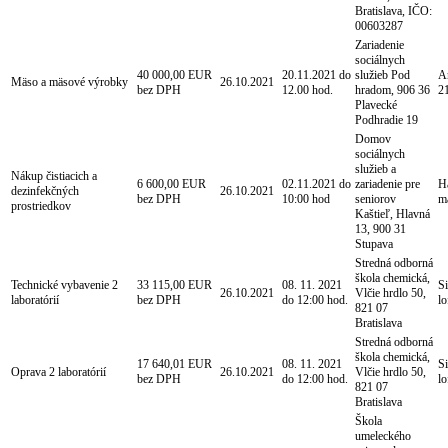
Bratislava, IČO:
00603287
Zariadenie
sociálnych
40 000,00 EUR
20.11.2021 do
služieb Pod
An
Mäso a mäsové výrobky
26.10.2021
bez DPH
12.00 hod.
hradom, 906 36
2
Plavecké
Podhradie 19
Domov
sociálnych
služieb a
Nákup čistiacich a
6 600,00 EUR
02.11.2021 do
zariadenie pre
Há
dezinfekčných
26.10.2021
bez DPH
10:00 hod
seniorov
m
prostriedkov
Kaštieľ, Hlavná
13, 900 31
Stupava
Stredná odborná
škola chemická,
Technické vybavenie 2
33 115,00 EUR
08. 11. 2021
S
26.10.2021
Vlčie hrdlo 50,
laboratórií
bez DPH
do 12:00 hod.
l
821 07
Bratislava
Stredná odborná
škola chemická,
17 640,01 EUR
08. 11. 2021
S
Oprava 2 laboratórií
26.10.2021
Vlčie hrdlo 50,
bez DPH
do 12:00 hod.
l
821 07
Bratislava
Škola
umeleckého