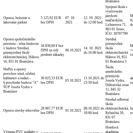
Bratislava
Spojená škola s
vyučovacím
jazykom
Mg
Oprava, brúsenie a
5 125,92 EUR
07. 10.
12. 10. 2021
maďarským,
92
lakovanie parkiet
bez DPH
2021
do 12:00 hod.
Lichnerova 71,
d
903 01 Senec,
IČO: 30797799
Oprava spoločenského
Stredná
priestoru - zóna študovne
priemyselná
34 839,69 € bez
Mg
v budove Strednej
14. 10. 2021
škola
DPH za celý
06.10.2021
+
priemyselnej školy
do 16.00 hod.
elektrotechnická
predmet zákazky
v
elektrotechnickej, Hálova
Hálova 16, 851
16, 851 01 Bratislava
01 Bratislava 5
Škola
Maľby a opravy
umeleckého
povrchov tried, učební,
priemyslu
kabinetov a toaliet -
30 025,53 EUR
11.10.2021 do
a
05.10.2021
Josefa Vydru,
6.poschodie budova “A”
bez DPH
23:59 hod.
s
Dúbravská cesta
ŠUP Josefa Vydru v
11, 845 32
Bratislave
Bratislava
Stredná odborná
škola
28 907,77 EUR
08.10.2021 do
elektrotechnická,
I
Oprava strechy telocvične
01.10.2021
bez DPH
10:00 hod.
Rybničná 59,
r
831 07
Bratislava
Hotelová
Výmena PVC podlahy v
akadémia,