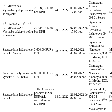
Gymnázium
CLIMECO GAB –
Antona
29 334,12 EUR
09.02.2022 do
Pa
Výstavba cykloprístrešku
24.01.2022
Bernoláka,
bez DPH
17:00 hod.
s
so stojanmi
Lichnerova 69,
903 01 Senec
Gymnázium
ZÁKAZKA ZRUŠENÁ
Antona
CLIMECO GAB –
29 334,12 EUR
07.02.2022 do
Pa
20.01.2022
Bernoláka,
Výstavba cykloprístrešku
bez DPH
17:00 hod.
s
Lichnerova 69,
so stojanmi
903 01 Senec
Gymnázium
Karola Štúra,
Zabezpečenie lyžiarskeho
3 600,00 EUR s
25.01.2022.
Námestie
M
20.01.2022
výcviku / tercia
DPH
do 09:00 hod.
Slobody 5, 900
7
01 Modra, IČO:
17050197
Gymnázium
Karola Štúra,
Zabezpečenie lyžiarskeho
8 100,00 EUR s
25.01.2022.
Námestie
M
20.01.2022
výcviku / 1.A, kvinta
DPH
do 09:00 hod.
Slobody 5, 900
7
01 Modra, IČO:
17050197
150,-EUR/žiak -
Spojená škola,
príspevok; 220,-
Pankúchova 6,
I
Zabezpečenie lyžiarskeho
21.01.2022 do
EUR/žiak -
18.01.2022
851 04
šk
výcviku
09:00 hod.
celková suma
Bratislava, IČO:
p
bez DPH
532 42 742
Malokarpatské