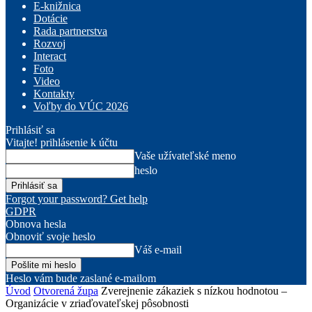
E-knižnica
Dotácie
Rada partnerstva
Rozvoj
Interact
Foto
Video
Kontakty
Voľby do VÚC 2026
Prihlásiť sa
Vitajte! prihlásenie k účtu
Vaše užívateľské meno
heslo
Forgot your password? Get help
GDPR
Obnova hesla
Obnoviť svoje heslo
Váš e-mail
Heslo vám bude zaslané e-mailom
Úvod
Otvorená župa
Zverejnenie zákaziek s nízkou hodnotou –
Organizácie v zriaďovateľskej pôsobnosti