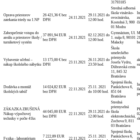
31793185
Stredná odborná
škola vinársko-
In
Oprava priestorov
26 421,36 € bez
29.11.2021 do
24.11.2021
ovocinárska,
z
zatekania triedy na 1.NP
DPH
12:00 hod.
Kostolná 3, 900
č
01 Modra
Zabezpečenie vstupu do
Gymnázium, Ul.
Mg
37 891,94 EUR
02.12.2021 do
areálu a priestorov školy /
24.11.2021
1. mája 8, 90101
21
bez DPH
12:00 hod.
turniketový systém
Malacky
b
Škola
umeleckého
priemyslu
Vybavenie učební –
13 175,00 € bez
26.11.2021 do
a
23.11.2021
Josefa Vydru,
nákup školského nábytku
DPH
23:59 hod.
s
Dúbravská cesta
11, 845 32
Bratislava
Spojená škola,
I
Dodávka a montáž
14 024,82 EUR
25.11. 2021
Pankúchova 6,
22.11.2021
šk
školských tabúľ
bez DPH
do 10:00 hod.
851 04
p
Bratislava
Stredná
priemyselná
ZÁKAZKA ZRUŠENÁ
P
44 045,00 EUR
29.11.2021 do
škola
Nákup výpočtovej
22.11.2021
02
bez DPH
12.00 hod.
elektrotechnická,
techniky v počte 41ks
s
Zochova 9, 811
03 Bratislava
Spojená škola,
I
7 222,89 EUR
25.11. 2021
Pankúchova 6,
Fyzika - laboratórium
22.11.2021
šk