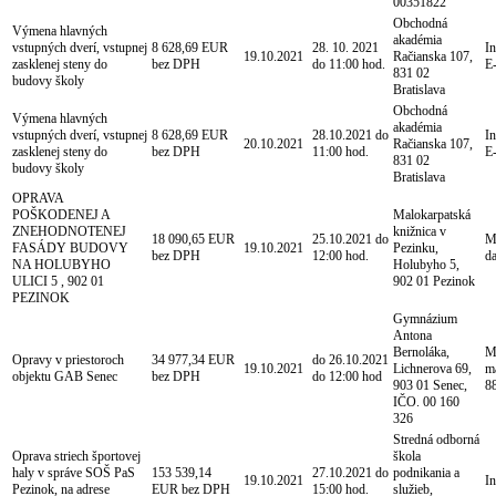
00351822
Obchodná
Výmena hlavných
akadémia
vstupných dverí, vstupnej
8 628,69 EUR
28. 10. 2021
In
19.10.2021
Račianska 107,
zasklenej steny do
bez DPH
do 11:00 hod.
E
831 02
budovy školy
Bratislava
Obchodná
Výmena hlavných
akadémia
vstupných dverí, vstupnej
8 628,69 EUR
28.10.2021 do
In
20.10.2021
Račianska 107,
zasklenej steny do
bez DPH
11:00 hod.
E
831 02
budovy školy
Bratislava
OPRAVA
POŠKODENEJ A
Malokarpatská
ZNEHODNOTENEJ
knižnica v
18 090,65 EUR
25.10.2021 do
M
FASÁDY BUDOVY
19.10.2021
Pezinku,
bez DPH
12:00 hod.
d
NA HOLUBYHO
Holubyho 5,
ULICI 5 , 902 01
902 01 Pezinok
PEZINOK
Gymnázium
Antona
Bernoláka,
M
Opravy v priestoroch
34 977,34 EUR
do 26.10.2021
19.10.2021
Lichnerova 69,
m
objektu GAB Senec
bez DPH
do 12:00 hod
903 01 Senec,
8
IČO. 00 160
326
Stredná odborná
Oprava striech športovej
škola
haly v správe SOŠ PaS
153 539,14
27.10.2021 do
podnikania a
19.10.2021
In
Pezinok, na adrese
EUR bez DPH
15:00 hod.
služieb,