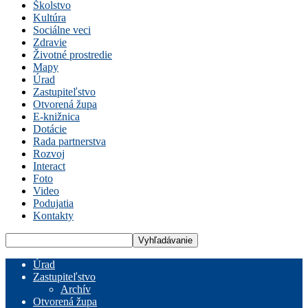
Školstvo
Kultúra
Sociálne veci
Zdravie
Životné prostredie
Mapy
Úrad
Zastupiteľstvo
Otvorená župa
E-knižnica
Dotácie
Rada partnerstva
Rozvoj
Interact
Foto
Video
Podujatia
Kontakty
Úrad
Zastupiteľstvo
Archív
Otvorená župa