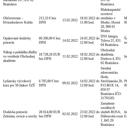
Račianska 107, 831 02
831 02
Bratislava
Bratislava
Malokarpatské
osvetové
Občerstvenie –
215,33 € bez
18.02.2022 do
stredisko v
Mg
15.02.2022
Hviezdoslavov Kubín
DPH
11:00 hod.
Modre, Horná
0
20, 900 01
Modra
DSS Integra,
Opakované dodávky
69 200,00 € bez
24.02.2022 do
Ša
14.02.2022
Tylova 21, 831
potravín
DPH
12:00 hod.
ma
04 Bratislava
Obchodná
Nákup a pokládka dlažby
18 728,26 EUR
18.02.2022 do
akadémia,
vo vestibule Obchodnej
11.02.2022
I
bez DPH
12:00 hod.
Dudova 4, 851
akadémie
02 Bratislava
Stredná
zdravotnícka
škola,
Lyžiarsky výcvikový
6 705,00 € bez
14.02.2022 do
Strečnianska 20,
Ph
09.02.2022
kurz pre 50 žiakov SZŠ
DPH
12:00 hod.
P.O.BOX 14,
0
850 07
Bratislava IČO:
31793185
Zariadenie
sociálnych
Dodávka potravín:
28 614,00 EUR
23.02.2022 do
služieb ROSA,
In
02.02.2022
Zelenina, ovocie a orechy
bez DPH
12:00 hod.
Dúbravská cesta
E
1, 845 29
Bratislava