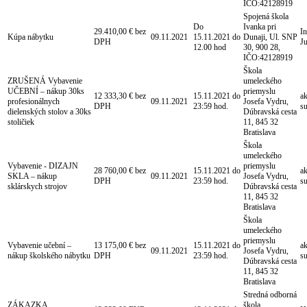
IČO:42128919
Spojená škola
Do
Ivanka pri
29.410,00 € bez
In
Kúpa nábytku
09.11.2021
15.11.2021 do
Dunaji, Ul. SNP
DPH
J
12.00 hod
30, 900 28,
IČO:42128919
Škola
ZRUŠENÁ Vybavenie
umeleckého
UČEBNÍ – nákup 30ks
priemyslu
12 333,30 € bez
15.11.2021 do
a
profesionálnych
09.11.2021
Josefa Vydru,
DPH
23:59 hod.
s
dielenských stolov a 30ks
Dúbravská cesta
stoličiek
11, 845 32
Bratislava
Škola
umeleckého
Vybavenie - DIZAJN
priemyslu
28 760,00 € bez
15.11.2021 do
a
SKLA – nákup
09.11.2021
Josefa Vydru,
DPH
23:59 hod.
s
sklárskych strojov
Dúbravská cesta
11, 845 32
Bratislava
Škola
umeleckého
priemyslu
Vybavenie učební –
13 175,00 € bez
15.11.2021 do
a
09.11.2021
Josefa Vydru,
nákup školského nábytku
DPH
23:59 hod.
s
Dúbravská cesta
11, 845 32
Bratislava
Stredná odborná
ZÁKAZKA
škola