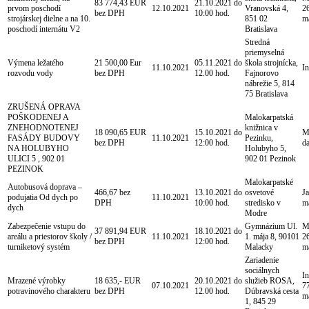
83 774,43 EUR
21.10.2021 do
prvom poschodí
12.10.2021
Vranovská 4,
2
bez DPH
10:00 hod.
strojárskej dielne a na 10.
851 02
m
poschodí internátu V2
Bratislava
Stredná
priemyselná
Výmena ležatého
21 500,00 Eur
05.11.2021 do
škola strojnícka,
11.10.2021
In
rozvodu vody
bez DPH
12.00 hod.
Fajnorovo
nábrežie 5, 814
75 Bratislava
ZRUŠENÁ OPRAVA
POŠKODENEJ A
Malokarpatská
ZNEHODNOTENEJ
knižnica v
18 090,65 EUR
15.10.2021 do
M
FASÁDY BUDOVY
11.10.2021
Pezinku,
bez DPH
12:00 hod.
d
NA HOLUBYHO
Holubyho 5,
ULICI 5 , 902 01
902 01 Pezinok
PEZINOK
Malokarpatské
Autobusová doprava –
466,67 bez
13.10.2021 do
osvetové
Ja
podujatia Od dych po
11.10.2021
DPH
10:00 hod.
stredisko v
m
dych
Modre
Zabezpečenie vstupu do
Gymnázium Ul.
Mg
37 891,94 EUR
18.10.2021 do
areálu a priestorov školy /
11.10.2021
1. mája 8, 90101
2
bez DPH
12:00 hod.
turniketový systém
Malacky
m
Zariadenie
sociálnych
In
Mrazené výrobky
18 635,- EUR
20.10.2021 do
služieb ROSA,
07.10.2021
7
potravinového charakteru
bez DPH
12.00 hod.
Dúbravská cesta
m
1, 845 29