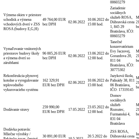
00603279
Zariadenie
sociálnych
Výmena okien v priestore
služieb ROSA,
Mg
schodísk a výmena
49 764,00 EUR
10.06.2022 do
02.06.2022
Dúbravská cesta
21
vchodových dverí v ZSS
bez DPH
15:00 hod.
1, 845 29
b
ROSA (budovy E,G,H)
Bratislava, IČO:
00603279
Tanečné
konzervatórium
Vymaľovanie vnútorných
Evy Jaczovej,
Mg
priestorov budovy školy
96 005,26 EUR
13.06.2022 do
02.06.2022
Gorazdova 20,
21
a výmena dverí so
bez DPH
12:00 hod.
811 04
b
zárubňami
Bratislava, IČO:
30775302
Rekonštrukcia plynovej
Jazyková škola,
Mg
kotolne a vyregulovanie
162 329,91
10.06.2022 do
Palisády 38, 811
02.06.2022
21
teplovodného
EUR bez DPH
15:00 hod.
06 Bratislava,
b
vykurovacieho systému
IČO: 17319145
Domov
sociálnych
služieb
Mg
259 990,00
23.05.2022 do
Dodávanie stravy
17.05.2022
Rozsutec,
21
EUR bez DPH
12:00 hod.
Furmanská 4,
b
831 04
Bratislava
Dodávka potravín:
ZSS ROSA,
Mliečne výrobky /
In
30 891,00 EUR
20.5.2022 do
Dúbravská cesta
Pekársky tovar, čerstvé
10.5.2022
79