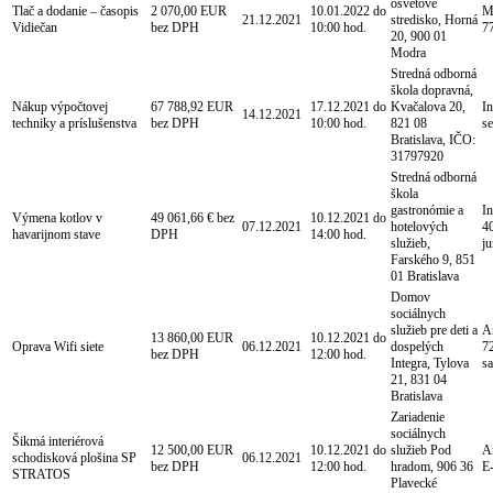
osvetové
Tlač a dodanie – časopis
2 070,00 EUR
10.01.2022 do
M
21.12.2021
stredisko, Horná
Vidiečan
bez DPH
10:00 hod.
7
20, 900 01
Modra
Stredná odborná
škola dopravná,
Nákup výpočtovej
67 788,92 EUR
17.12.2021 do
Kvačalova 20,
In
14.12.2021
techniky a príslušenstva
bez DPH
10:00 hod.
821 08
s
Bratislava, IČO:
31797920
Stredná odborná
škola
gastronómie a
In
Výmena kotlov v
49 061,66 € bez
10.12.2021 do
07.12.2021
hotelových
40
havarijnom stave
DPH
14:00 hod.
služieb,
j
Farského 9, 851
01 Bratislava
Domov
sociálnych
služieb pre deti a
An
13 860,00 EUR
10.12.2021 do
Oprava Wifi siete
06.12.2021
dospelých
72
bez DPH
12:00 hod.
Integra, Tylova
s
21, 831 04
Bratislava
Zariadenie
sociálnych
Šikmá interiérová
12 500,00 EUR
10.12.2021 do
služieb Pod
A
schodisková plošina SP
06.12.2021
bez DPH
12:00 hod.
hradom, 906 36
E
STRATOS
Plavecké