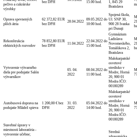
bez DPH
15.00 hod.
1, 845 29
pečivo a cukrárske
m
Bratislava
výrobky
Spojená škola,
Mg
Oprava spevnených
62 372,82 EUR
09.05.2022 do
Ul. SNP 30,
28.04.2022
21
plôch átria
bez DPH
10:00 hod.
900 28 Ivanka
b
pri Dunaji
Gymnázium
Ladislava
Mg
Rekonštrukcia
78 852,80 EUR
22.04.2022 do
11.04.2022
Novomeského,
21
elektrických rozvodov
bez DPH
15:00 hod.
Tomášikova 2,
b
Bratislava
Malokarpatské
osvetové
Vytvorenie výtvarného
stredisko v
05. 04.
08.04.2022 do
Mg
diela pre podujatie Salón
Modre, Horná
2022
11:00 hod.
7
výtvarníkov
20, 900 01
Modra IČO:
00180289
Malokarpatské
osvetové
stredisko v
Autobusová doprava na
1 200,00 € bez
31. 03.
05.04.2022 do
Mg
Modre, Horná
podujatie Mládež spieva
DPH
2022
14:00 hod.
7
20, 900 01
Modra IČO:
00180289
Stavebné úpravy v
miestnosti laboratória -
Stredná
vytvorenie učebne;
zdravotnícka