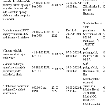
rekonštrukcia laboratória
27 166,00 EUR
25.04.2022 do
škola,
Kl
prípravy liekov, opravy v
30.03.2022
bez DPH
10:00 hod.
Záhradnícka 44,
4
umyvárni laboratórneho
821 08
skla, stavebné opravy
Bratislava
učebne a maliarske práce
v telocvični
Stredná odborná
škola
Dodanie a montáž PVC
Do 11. 04.
podnikania,
J
29 166,67 EUR
30. 03.
krytiny v interiéri SOŠ
2022 do 09:00
Strečnianska 20,
e
bez DPH
2022
podnikania v Bratislave
hod.
851 05
0
Bratislava, IČO:
17327717
SOŠ
Výmena ležatých
41 244,60 EUR
07.04.2022 do
pedagogická,
H
rozvodov studenej a
30.03.2022
bez DPH
08:00 hod.
Bullova 2, 841
h
teplej vody
01 BA
Výmena podlahy a
SOŠ
výmaľba vybraných
30 292,96 EUR
19.04.2022 do
polygrafická,
L
29.03.2022
priestorov podľa
bez DPH
10:00 hod.
Račianska 190,
v
požiadavky školy
BA
Malokarpatské
osvetové
Autobusová doprava na
stredisko v
690,00 € bez
25. 03.
30.03.2022 do
Mg
podujatie Divadelné
Modre, Horná
DPH
2022
12:15 hod.
7
konfrontácie
20, 900 01
Modra IČO:
00180289
Malokarpatské