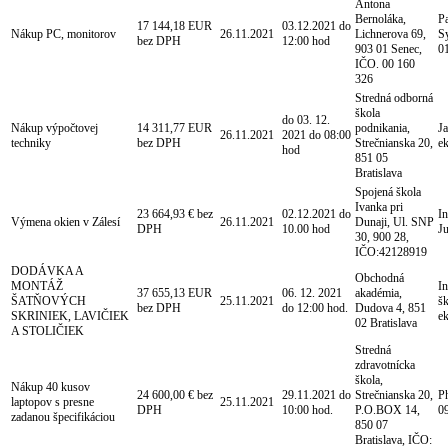
Antona
Bernoláka,
P
17 144,18 EUR
03.12.2021 do
Nákup PC, monitorov
26.11.2021
Lichnerova 69,
S
bez DPH
12:00 hod
903 01 Senec,
0
IČO. 00 160
326
Stredná odborná
škola
do 03. 12.
Nákup výpočtovej
14 311,77 EUR
podnikania,
J
26.11.2021
2021 do 08:00
techniky
bez DPH
Strečnianska 20,
e
hod
851 05
Bratislava
Spojená škola
Ivanka pri
23 664,93 € bez
02.12.2021 do
In
Výmena okien v Zálesí
26.11.2021
Dunaji, Ul. SNP
DPH
10.00 hod
J
30, 900 28,
IČO:42128919
DODÁVKA A
Obchodná
MONTÁŽ
I
37 655,13 EUR
06. 12. 2021
akadémia,
ŠATŇOVÝCH
25.11.2021
šk
bez DPH
do 12:00 hod.
Dudova 4, 851
SKRINIEK, LAVIČIEK
e
02 Bratislava
A STOLIČIEK
Stredná
zdravotnícka
škola,
Nákup 40 kusov
24 600,00 € bez
29.11.2021 do
Strečnianska 20,
Ph
laptopov s presne
25.11.2021
DPH
10:00 hod.
P.O.BOX 14,
0
zadanou špecifikáciou
850 07
Bratislava, IČO: