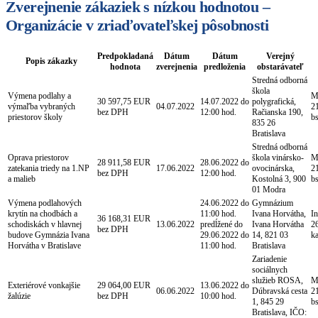
Zverejnenie zákaziek s nízkou hodnotou –
Organizácie v zriaďovateľskej pôsobnosti
Predpokladaná
Dátum
Dátum
Verejný
Popis zákazky
hodnota
zverejnenia
predloženia
obstarávateľ
Stredná odborná
škola
Výmena podlahy a
Mg
30 597,75 EUR
14.07.2022 do
polygrafická,
výmaľba vybraných
04.07.2022
21
bez DPH
12:00 hod.
Račianska 190,
priestorov školy
b
835 26
Bratislava
Stredná odborná
Oprava priestorov
škola vinársko-
Mg
28 911,58 EUR
28.06.2022 do
zatekania triedy na 1.NP
17.06.2022
ovocinárska,
21
bez DPH
12:00 hod.
a malieb
Kostolná 3, 900
b
01 Modra
Výmena podlahových
24.06.2022 do
Gymnázium
krytín na chodbách a
11:00 hod.
Ivana Horvátha,
In
36 168,31 EUR
schodiskách v hlavnej
13.06.2022
predĺžené do
Ivana Horvátha
26
bez DPH
budove Gymnázia Ivana
29.06.2022 do
14, 821 03
k
Horvátha v Bratislave
11:00 hod.
Bratislava
Zariadenie
sociálnych
služieb ROSA,
Mg
Exteriérové vonkajšie
29 064,00 EUR
13.06.2022 do
06.06.2022
Dúbravská cesta
21
žalúzie
bez DPH
10:00 hod.
1, 845 29
b
Bratislava, IČO: