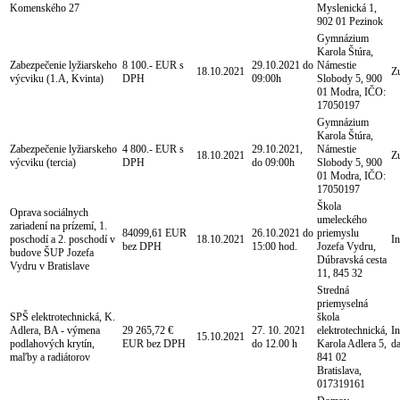
Komenského 27
Myslenická 1,
902 01 Pezinok
Gymnázium
Karola Štúra,
Zabezpečenie lyžiarskeho
8 100.- EUR s
29.10.2021 do
Námestie
18.10.2021
Z
výcviku (1.A, Kvinta)
DPH
09:00h
Slobody 5, 900
01 Modra, IČO:
17050197
Gymnázium
Karola Štúra,
Zabezpečenie lyžiarskeho
4 800.- EUR s
29.10.2021,
Námestie
18.10.2021
Z
výcviku (tercia)
DPH
do 09:00h
Slobody 5, 900
01 Modra, IČO:
17050197
Škola
Oprava sociálnych
umeleckého
zariadení na prízemí, 1.
84099,61 EUR
26.10.2021 do
priemyslu
poschodí a 2. poschodí v
18.10.2021
In
bez DPH
15:00 hod.
Jozefa Vydru,
budove ŠUP Jozefa
Dúbravská cesta
Vydru v Bratislave
11, 845 32
Stredná
priemyselná
SPŠ elektrotechnická, K.
škola
Adlera, BA - výmena
29 265,72 €
27. 10. 2021
elektrotechnická,
I
15.10.2021
podlahových krytín,
EUR bez DPH
do 12.00 h
Karola Adlera 5,
d
maľby a radiátorov
841 02
Bratislava,
017319161