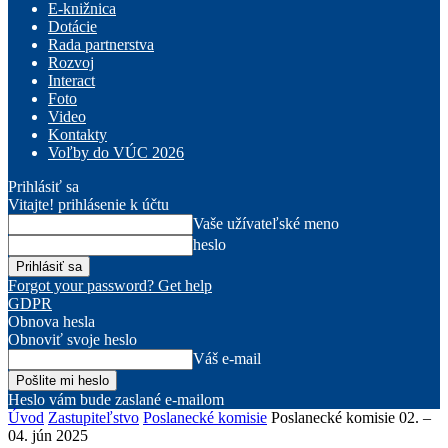
E-knižnica
Dotácie
Rada partnerstva
Rozvoj
Interact
Foto
Video
Kontakty
Voľby do VÚC 2026
Prihlásiť sa
Vitajte! prihlásenie k účtu
Vaše užívateľské meno
heslo
Forgot your password? Get help
GDPR
Obnova hesla
Obnoviť svoje heslo
Váš e-mail
Heslo vám bude zaslané e-mailom
Úvod
Zastupiteľstvo
Poslanecké komisie
Poslanecké komisie 02. –
04. jún 2025