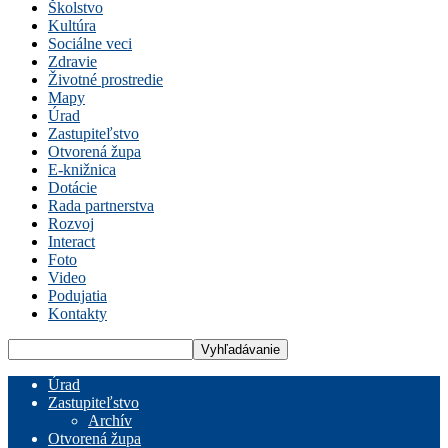
Školstvo
Kultúra
Sociálne veci
Zdravie
Životné prostredie
Mapy
Úrad
Zastupiteľstvo
Otvorená župa
E-knižnica
Dotácie
Rada partnerstva
Rozvoj
Interact
Foto
Video
Podujatia
Kontakty
Úrad
Zastupiteľstvo
Archív
Otvorená župa