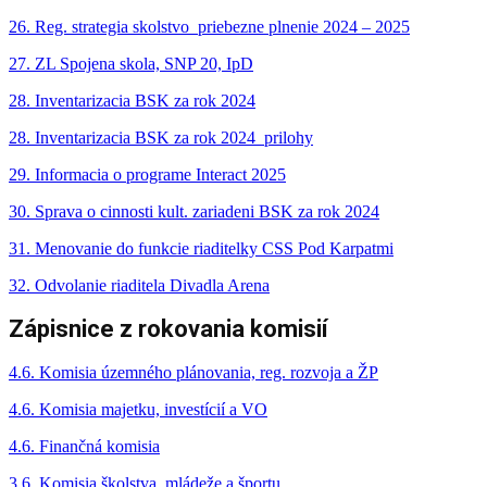
26. Reg. strategia skolstvo_priebezne plnenie 2024 – 2025
27. ZL Spojena skola, SNP 20, IpD
28. Inventarizacia BSK za rok 2024
28. Inventarizacia BSK za rok 2024_prilohy
29. Informacia o programe Interact 2025
30. Sprava o cinnosti kult. zariadeni BSK za rok 2024
31. Menovanie do funkcie riaditelky CSS Pod Karpatmi
32. Odvolanie riaditela Divadla Arena
Zápisnice z rokovania komisií
4.6. Komisia územného plánovania, reg. rozvoja a ŽP
4.6. Komisia majetku, investícií a VO
4.6. Finančná komisia
3.6. Komisia školstva, mládeže a športu