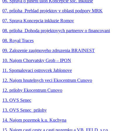
06. Sprava o plneni úloh Koncepcie soc. inkluzie
07. príioha_Prehlad projektov v oblasti podpory MRK
07. Sprava Koncepcia inkluzie Romov
08. priloha_Dohoda projektovych partnerov o financovani
08. Royal Traces
09. Zalozenie zaujmoveho zdruzenia BRAINEST
10. Najom Chorvatsky Grob – IPON
11. Spomalovaci ostrovcek Jablonove
12. Najom hnutelnych veci Ekocentrum Cunovo
12. prilohy Ekocentrum Cunovo
13. OVS Senec
13. OVS Senec_prilohy
14. Najom pozemok k.u. Kuchyna
15. Najom casti cesty a casti pozemku a VB_FELD, s.r.o.