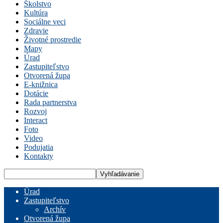
Školstvo
Kultúra
Sociálne veci
Zdravie
Životné prostredie
Mapy
Úrad
Zastupiteľstvo
Otvorená župa
E-knižnica
Dotácie
Rada partnerstva
Rozvoj
Interact
Foto
Video
Podujatia
Kontakty
Úrad
Zastupiteľstvo
Archív
Otvorená župa