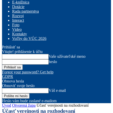
E-knižnica
Dotácie
Rada partnerstva
Rozvoj
Interact
Foto
Video
Kontakty
Voľby do VÚC 2026
Prihlásiť sa
Vitajte! prihlásenie k účtu
Vaše užívateľské meno
heslo
Forgot your password? Get help
GDPR
Obnova hesla
Obnoviť svoje heslo
Váš e-mail
Heslo vám bude zaslané e-mailom
Úvod
Otvorená župa
Účasť verejnosti na rozhodovaní
Účasť verejnosti na rozhodovaní