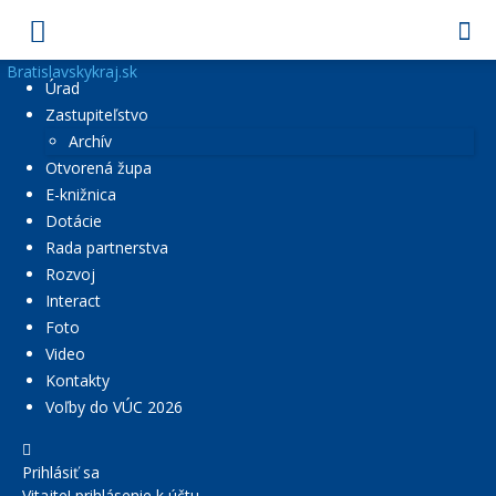
Bratislavskykraj.sk
Úrad
Zastupiteľstvo
Archív
Otvorená župa
E-knižnica
Dotácie
Rada partnerstva
Rozvoj
Interact
Foto
Video
Kontakty
Voľby do VÚC 2026
Prihlásiť sa
Vitajte! prihlásenie k účtu