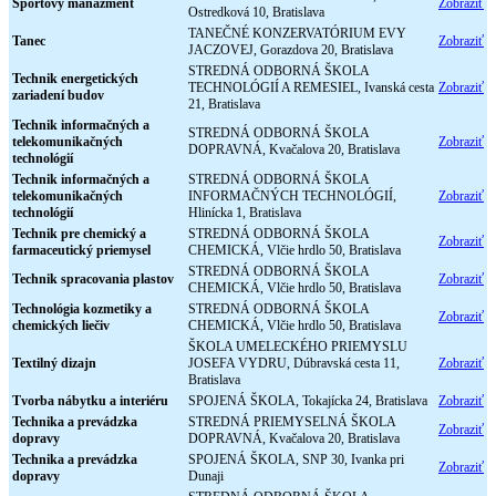
Športový manažment
Zobraziť
Ostredková 10, Bratislava
TANEČNÉ KONZERVATÓRIUM EVY
Tanec
Zobraziť
JACZOVEJ, Gorazdova 20, Bratislava
STREDNÁ ODBORNÁ ŠKOLA
Technik energetických
TECHNOLÓGIÍ A REMESIEL, Ivanská cesta
Zobraziť
zariadení budov
21, Bratislava
Technik informačných a
STREDNÁ ODBORNÁ ŠKOLA
telekomunikačných
Zobraziť
DOPRAVNÁ, Kvačalova 20, Bratislava
technológií
Technik informačných a
STREDNÁ ODBORNÁ ŠKOLA
telekomunikačných
INFORMAČNÝCH TECHNOLÓGIÍ,
Zobraziť
technológií
Hlinícka 1, Bratislava
Technik pre chemický a
STREDNÁ ODBORNÁ ŠKOLA
Zobraziť
farmaceutický priemysel
CHEMICKÁ, Vlčie hrdlo 50, Bratislava
STREDNÁ ODBORNÁ ŠKOLA
Technik spracovania plastov
Zobraziť
CHEMICKÁ, Vlčie hrdlo 50, Bratislava
Technológia kozmetiky a
STREDNÁ ODBORNÁ ŠKOLA
Zobraziť
chemických liečiv
CHEMICKÁ, Vlčie hrdlo 50, Bratislava
ŠKOLA UMELECKÉHO PRIEMYSLU
Textilný dizajn
JOSEFA VYDRU, Dúbravská cesta 11,
Zobraziť
Bratislava
Tvorba nábytku a interiéru
SPOJENÁ ŠKOLA, Tokajícka 24, Bratislava
Zobraziť
Technika a prevádzka
STREDNÁ PRIEMYSELNÁ ŠKOLA
Zobraziť
dopravy
DOPRAVNÁ, Kvačalova 20, Bratislava
Technika a prevádzka
SPOJENÁ ŠKOLA, SNP 30, Ivanka pri
Zobraziť
dopravy
Dunaji