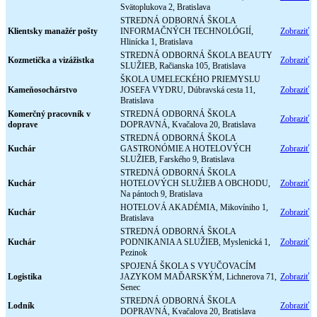
Svätoplukova 2, Bratislava
STREDNÁ ODBORNÁ ŠKOLA
Klientsky manažér pošty
INFORMAČNÝCH TECHNOLÓGIÍ,
Zobraziť
Hlinícka 1, Bratislava
STREDNÁ ODBORNÁ ŠKOLA BEAUTY
Kozmetička a vizážistka
Zobraziť
SLUŽIEB, Račianska 105, Bratislava
ŠKOLA UMELECKÉHO PRIEMYSLU
Kameňosochárstvo
JOSEFA VYDRU, Dúbravská cesta 11,
Zobraziť
Bratislava
Komerčný pracovník v
STREDNÁ ODBORNÁ ŠKOLA
Zobraziť
doprave
DOPRAVNÁ, Kvačalova 20, Bratislava
STREDNÁ ODBORNÁ ŠKOLA
Kuchár
GASTRONÓMIE A HOTELOVÝCH
Zobraziť
SLUŽIEB, Farského 9, Bratislava
STREDNÁ ODBORNÁ ŠKOLA
Kuchár
HOTELOVÝCH SLUŽIEB A OBCHODU,
Zobraziť
Na pántoch 9, Bratislava
HOTELOVÁ AKADÉMIA, Mikovíniho 1,
Kuchár
Zobraziť
Bratislava
STREDNÁ ODBORNÁ ŠKOLA
Kuchár
PODNIKANIA A SLUŽIEB, Myslenická 1,
Zobraziť
Pezinok
SPOJENÁ ŠKOLA S VYUČOVACÍM
Logistika
JAZYKOM MAĎARSKÝM, Lichnerova 71,
Zobraziť
Senec
STREDNÁ ODBORNÁ ŠKOLA
Lodník
Zobraziť
DOPRAVNÁ, Kvačalova 20, Bratislava