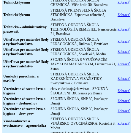
STREDNÁ ODBORNÁ ŠKOLA
Technické lýceum
Zobraziť
CHEMICKÁ, Vlčie hrdlo 50, Bratislava
STREDNÁ PRIEMYSELNÁ ŠKOLA
Technické lýceum
STROJNÍCKA, Fajnorovo nábrežie 5,
Zobraziť
Bratislava
STREDNÁ ODBORNÁ ŠKOLA
Technicko – administratívny
TECHNOLÓGIÍ A REMESIEL, Ivanská cesta
Zobraziť
pracovník
21, Bratislava
Učiteľstvo pre materské školy
STREDNÁ ODBORNÁ ŠKOLA
Zobraziť
a vychovávateľstvo
PEDAGOGICKÁ, Bullova 2, Bratislava
Učiteľstvo pre materské školy
STREDNÁ ODBORNÁ ŠKOLA
Zobraziť
a vychovávateľstvo
PEDAGOGICKÁ, Sokolská 6, Modra
SPOJENÁ ŠKOLA S VYUČOVACÍM
Učiteľstvo pre materské školy
JAZYKOM MAĎARSKÝM, Lichnerova 71,
Zobraziť
a vychovávateľstvo
Senec
STREDNÁ ODBORNÁ ŠKOLA
Umelecký parochniar a
KADERNÍCTVA A VIZÁŽISTIKY,
Zobraziť
maskér
Svätoplukova 2, Bratislava
Veterinárne zdravotníctvo a
chov cudzokrajných zvierat – SPOJENÁ
Zobraziť
hygiena
ŠKOLA, SNP 30, Ivanka pri Dunaji
Veterinárne zdravotníctvo a
SPOJENÁ ŠKOLA, SNP 30, Ivanka pri
Zobraziť
hygiena – drobnochov
Dunaji
Veterinárne zdravotníctvo a
SPOJENÁ ŠKOLA, SNP 30, Ivanka pri
Zobraziť
hygiena – chov psov
Dunaji
STREDNÁ ODBORNÁ ŠKOLA
Vinohradníctvo a
VINÁRSKO-OVOCINÁRSKA, Kostolná 3,
Zobraziť
ovocinárstvo – agroturistika
Modra