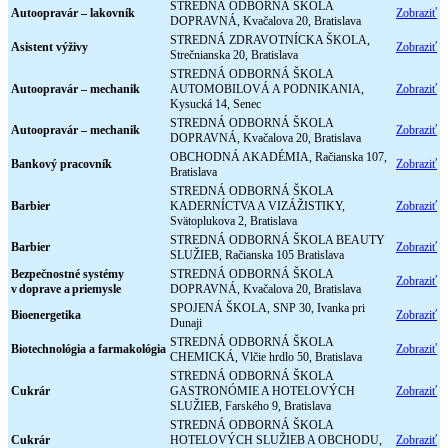
STREDNÁ ODBORNÁ ŠKOLA
Autoopravár – lakovník
Zobraziť
DOPRAVNÁ, Kvačalova 20, Bratislava
STREDNÁ ZDRAVOTNÍCKA ŠKOLA,
Asistent výživy
Zobraziť
Strečnianska 20, Bratislava
STREDNÁ ODBORNÁ ŠKOLA
Autoopravár – mechanik
AUTOMOBILOVÁ A PODNIKANIA,
Zobraziť
Kysucká 14, Senec
STREDNÁ ODBORNÁ ŠKOLA
Autoopravár – mechanik
Zobraziť
DOPRAVNÁ, Kvačalova 20, Bratislava
OBCHODNÁ AKADÉMIA, Račianska 107,
Bankový pracovník
Zobraziť
Bratislava
STREDNÁ ODBORNÁ ŠKOLA
Barbier
KADERNÍCTVA A VIZÁŽISTIKY,
Zobraziť
Svätoplukova 2, Bratislava
STREDNÁ ODBORNÁ ŠKOLA BEAUTY
Barbier
Zobraziť
SLUŽIEB, Račianska 105 Bratislava
Bezpečnostné systémy
STREDNÁ ODBORNÁ ŠKOLA
Zobraziť
v doprave a priemysle
DOPRAVNÁ, Kvačalova 20, Bratislava
SPOJENÁ ŠKOLA, SNP 30, Ivanka pri
Bioenergetika
Zobraziť
Dunaji
STREDNÁ ODBORNÁ ŠKOLA
Biotechnológia a farmakológia
Zobraziť
CHEMICKÁ, Vlčie hrdlo 50, Bratislava
STREDNÁ ODBORNÁ ŠKOLA
Cukrár
GASTRONÓMIE A HOTELOVÝCH
Zobraziť
SLUŽIEB, Farského 9, Bratislava
STREDNÁ ODBORNÁ ŠKOLA
Cukrár
HOTELOVÝCH SLUŽIEB A OBCHODU,
Zobraziť