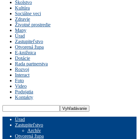
Školstvo
Kultúra
Sociálne veci
Zdravie
Životné prostredie
Mapy
Úrad
Zastupiteľstvo
Otvorená župa
E-knižnica
Dotácie
Rada partnerstva
Rozvoj
Interact
Foto
Video
Podujatia
Kontakty
Úrad
Zastupiteľstvo
Archív
Otvorená župa