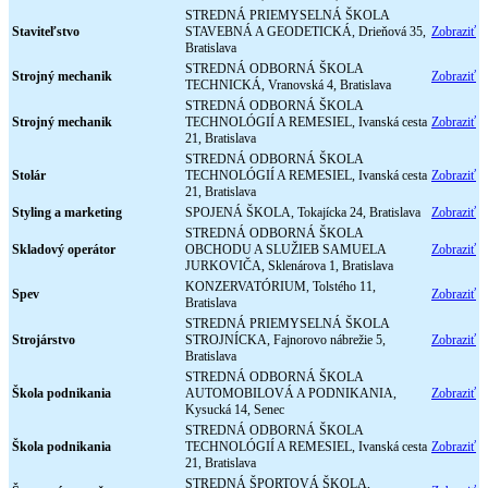
STREDNÁ PRIEMYSELNÁ ŠKOLA
Staviteľstvo
STAVEBNÁ A GEODETICKÁ, Drieňová 35,
Zobraziť
Bratislava
STREDNÁ ODBORNÁ ŠKOLA
Strojný mechanik
Zobraziť
TECHNICKÁ, Vranovská 4, Bratislava
STREDNÁ ODBORNÁ ŠKOLA
Strojný mechanik
TECHNOLÓGIÍ A REMESIEL, Ivanská cesta
Zobraziť
21, Bratislava
STREDNÁ ODBORNÁ ŠKOLA
Stolár
TECHNOLÓGIÍ A REMESIEL, Ivanská cesta
Zobraziť
21, Bratislava
Styling a marketing
SPOJENÁ ŠKOLA, Tokajícka 24, Bratislava
Zobraziť
STREDNÁ ODBORNÁ ŠKOLA
Skladový operátor
OBCHODU A SLUŽIEB SAMUELA
Zobraziť
JURKOVIČA, Sklenárova 1, Bratislava
KONZERVATÓRIUM, Tolstého 11,
Spev
Zobraziť
Bratislava
STREDNÁ PRIEMYSELNÁ ŠKOLA
Strojárstvo
STROJNÍCKA, Fajnorovo nábrežie 5,
Zobraziť
Bratislava
STREDNÁ ODBORNÁ ŠKOLA
Škola podnikania
AUTOMOBILOVÁ A PODNIKANIA,
Zobraziť
Kysucká 14, Senec
STREDNÁ ODBORNÁ ŠKOLA
Škola podnikania
TECHNOLÓGIÍ A REMESIEL, Ivanská cesta
Zobraziť
21, Bratislava
STREDNÁ ŠPORTOVÁ ŠKOLA,