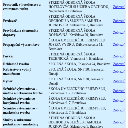
STREDNÁ ODBORNÁ ŠKOLA
Pracovník v hotelierstve a
HOTELOVÝCH SLUŽIEB A OBCHODU,
Zobraziť
cestovnom ruchu
Na pántoch 9, Bratislava
STREDNÁ ODBORNÁ ŠKOLA
Predavač
OBCHODU A SLUŽIEB SAMUELA
Zobraziť
JURKOVIČA, Sklenárova 1, Bratislava
Prevádzka a ekonomika
STREDNÁ ODBORNÁ ŠKOLA
Zobraziť
dopravy
DOPRAVNÁ, Kvačalova 20, Bratislava
ŠKOLA UMELECKÉHO PRIEMYSLU
Propagačné výtvarníctvo
JOSEFA VYDRU, Dúbravská cesta 11,
Zobraziť
Bratislava
STREDNÁ ODBORNÁ ŠKOLA
Puškár
Zobraziť
TECHNICKÁ, Vranovská 4, Bratislava
Reklamná tvorba
SPOJENÁ ŠKOLA, Tokajícka 24, Bratislava
Zobraziť
Rybárstvo a vodný
SPOJENÁ ŠKOLA, SNP 30, Ivanka pri
Zobraziť
manažment
Dunaji
SPOJENÁ ŠKOLA, SNP 30, Ivanka pri
Rybár
Zobraziť
Dunaji
Scénické výtvarníctvo –
ŠKOLA UMELECKÉHO PRIEMYSLU,
Zobraziť
maľba a dekoračná tvorba
Sklenárova ul. 7, Bratislava
Scénické výtvarníctvo –
ŠKOLA UMELECKÉHO PRIEMYSLU,
Zobraziť
kostýmová tvorba
Sklenárova ul. 7, Bratislava
Scénické výtvarníctvo –
ŠKOLA UMELECKÉHO PRIEMYSLU,
Zobraziť
maskérska tvorba
Sklenárova ul. 7, Bratislava
STREDNÁ ODBORNÁ ŠKOLA
Služby a súkromné
OBCHODU A SLUŽIEB SAMUELA
Zobraziť
podnikanie – marketing
JURKOVIČA, Sklenárova 1, Bratislava