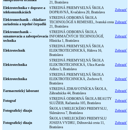
silnoprúdová technika
21, Bratislava
Elektrotechnika v doprave a
STREDNÁ PRIEMYSELNÁ ŠKOLA
Zobraziť
telekomunikáciách
DOPRAVNÁ, Kvačalova 20, Bratislava
STREDNÁ ODBORNÁ ŠKOLA
Elektromechanik – chladiace
TECHNOLÓGIÍ A REMESIEL, Ivanská cesta
Zobraziť
zariadenia a tepelné čerpadlá
21, Bratislava
Elektromechanik –
STREDNÁ ODBORNÁ ŠKOLA
oznamovacia a zabezpečovacia
INFORMAČNÝCH TECHNOLÓGIÍ,
Zobraziť
technika
Hlinícka 1, Bratislava
STREDNÁ PRIEMYSELNÁ ŠKOLA
Elektrotechnik
ELEKTROTECHNICKÁ, Hálova 16,
Zobraziť
Bratislava
STREDNÁ PRIEMYSELNÁ ŠKOLA
Elektrotechnika
ELEKTROTECHNICKÁ, Ulica Karola
Zobraziť
Adlera 5, Bratislava
STREDNÁ PRIEMYSELNÁ ŠKOLA
Elektrotechnika
ELEKTROTECHNICKÁ, Zochova 9,
Zobraziť
Bratislava
STREDNÁ ZDRAVOTNÍCKA ŠKOLA,
Farmaceutický laborant
Zobraziť
Záhradnícka 44, Bratislava
STREDNÁ ODBORNÁ ŠKOLA BEAUTY
Fotograf
Zobraziť
SLUŽIEB, Račianska 105, Bratislava
ŠKOLA UMELECKÉHO PRIEMYSLU,
Fotografický dizajn
Zobraziť
Sklenárova 7, Bratislava
ŠKOLA UMELECKÉHO PRIEMYSLU
Fotografický dizajn
JOSEFA VYDRU, Dúbravská cesta 11,
Zobraziť
Bratislava