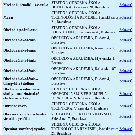
STREDNÁ ODBORNÁ ŠKOLA
Mechanik lietadiel – avionika
Zobraziť
DOPRAVNÁ, Kvačalova 20, Bratislava
STREDNÁ ODBORNÁ ŠKOLA
Murár
TECHNOLÓGIÍ A REMESIEL, Ivanská cesta
Zobraziť
21, Bratislava
STREDNÁ ODBORNÁ ŠKOLA
Obchod a podnikanie
Zobraziť
PODNIKANIA, Strečnianska 20, Bratislava
OBCHODNÁ AKADÉMIA, Dudova 4,
Obchodná akadémia
Zobraziť
Bratislava
OBCHODNÁ AKADÉMIA, Nevädzová 3,
Obchodná akadémia
Zobraziť
Bratislava
OBCHODNÁ AKADÉMIA, Myslenická 1,
Obchodná akadémia
Zobraziť
Pezinok
OBCHODNÁ AKADÉMIA, Račianska 107,
Obchodná akadémia
Zobraziť
Bratislava
Obchodná akadémia –
OBCHODNÁ AKADÉMIA, Dudova 4,
Zobraziť
bilingválne štúdium
Bratislava
Obchodné a informačné
STREDNÁ ODBORNÁ ŠKOLA
služby – medzinárodné
OBCHODU A SLUŽIEB SAMUELA
Zobraziť
obchodné vzťahy
JURKOVIČA, Sklenárova 1, Bratislava
STREDNÁ ODBORNÁ ŠKOLA
Obrábač kovov
Zobraziť
TECHNICKÁ, Vranovská 4, Bratislava
Obrazová a zvuková tvorba –
ŠKOLA UMELECKÉHO PRIEMYSLU,
Zobraziť
virtuálna grafika
Sklenárova 7, Bratislava
STREDNÁ ODBORNÁ ŠKOLA
Operátor stavebnej výroby
TECHNOLÓGIÍ A REMESIEL, Ivanská cesta
Zobraziť
21, Bratislava