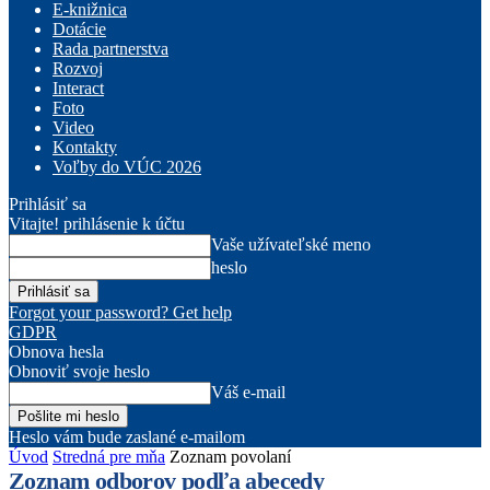
E-knižnica
Dotácie
Rada partnerstva
Rozvoj
Interact
Foto
Video
Kontakty
Voľby do VÚC 2026
Prihlásiť sa
Vitajte! prihlásenie k účtu
Vaše užívateľské meno
heslo
Forgot your password? Get help
GDPR
Obnova hesla
Obnoviť svoje heslo
Váš e-mail
Heslo vám bude zaslané e-mailom
Úvod
Stredná pre mňa
Zoznam povolaní
Zoznam odborov podľa abecedy