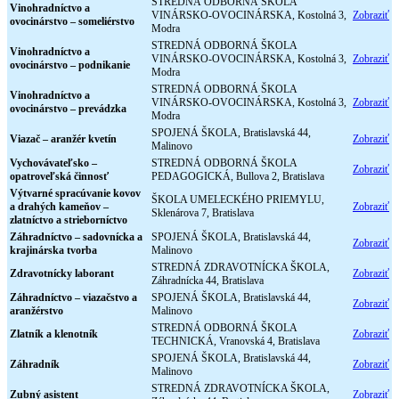
STREDNÁ ODBORNÁ ŠKOLA
Vinohradníctvo a
VINÁRSKO-OVOCINÁRSKA, Kostolná 3,
Zobraziť
ovocinárstvo – someliérstvo
Modra
STREDNÁ ODBORNÁ ŠKOLA
Vinohradníctvo a
VINÁRSKO-OVOCINÁRSKA, Kostolná 3,
Zobraziť
ovocinárstvo – podnikanie
Modra
STREDNÁ ODBORNÁ ŠKOLA
Vinohradníctvo a
VINÁRSKO-OVOCINÁRSKA, Kostolná 3,
Zobraziť
ovocinárstvo – prevádzka
Modra
SPOJENÁ ŠKOLA, Bratislavská 44,
Viazač – aranžér kvetín
Zobraziť
Malinovo
Vychovávateľsko –
STREDNÁ ODBORNÁ ŠKOLA
Zobraziť
opatroveľská činnosť
PEDAGOGICKÁ, Bullova 2, Bratislava
Výtvarné spracúvanie kovov
ŠKOLA UMELECKÉHO PRIEMYLU,
a drahých kameňov –
Zobraziť
Sklenárova 7, Bratislava
zlatníctvo a strieborníctvo
Záhradníctvo – sadovnícka a
SPOJENÁ ŠKOLA, Bratislavská 44,
Zobraziť
krajinárska tvorba
Malinovo
STREDNÁ ZDRAVOTNÍCKA ŠKOLA,
Zdravotnícky laborant
Zobraziť
Záhradnícka 44, Bratislava
Záhradníctvo – viazačstvo a
SPOJENÁ ŠKOLA, Bratislavská 44,
Zobraziť
aranžérstvo
Malinovo
STREDNÁ ODBORNÁ ŠKOLA
Zlatník a klenotník
Zobraziť
TECHNICKÁ, Vranovská 4, Bratislava
SPOJENÁ ŠKOLA, Bratislavská 44,
Záhradník
Zobraziť
Malinovo
STREDNÁ ZDRAVOTNÍCKA ŠKOLA,
Zubný asistent
Zobraziť