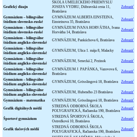
ŠKOLA UMELECKÉHO PRIEMYSLU
Grafický dizajn
JOSEFA VYDRU, Dúbravská cesta 11,
Zobraziť
Bratislava
Gymnázium – bilingválne
GYMNÁZIUM ALBERTA EINSTEINA,
Zobraziť
štúdium slovensko-ruské
Einsteinova 35, Bratislava
Gymnázium – bilingválne
GYMNÁZIUM IVANA HORVÁTHA, Ivana
Zobraziť
štúdium slovensko-ruské
Horvátha 14, Bratislava
Gymnázium – bilingválne
GYMNÁZIUM, Pankúchova 6, Bratislava
Zobraziť
štúdium anglicko-slovenské
Gymnázium – bilingválne
GYMNÁZIUM, Ulica 1. mája 8, Malacky
Zobraziť
štúdium anglicko-slovenské
Gymnázium – bilingválne
GYMNÁZIUM, Senecká 2, Pezinok
Zobraziť
štúdium anglicko-slovenské
Gymnázium – bilingválne
GYMNÁZIUM J. PAPÁNKA, Vazovova 6,
Zobraziť
štúdium anglicko-slovenské
Bratislava
Gymnázium – bilingválne
GYMNÁZIUM, Grösslingová 18, Bratislava
Zobraziť
štúdium anglicko-slovenské
Gymnázium – bilingválne
GYMNÁZIUM, Hubeného 23 Bratislava
Zobraziť
štúdium anglicko-slovenské
Gymnázium – matematika
GYMNÁZIUM, Grösslingová 18, Bratislava
Zobraziť
STREDNÁ ODBORNÁ ŠKOLA
Grafik digitálnych médií
Zobraziť
POLYGRAFICKÁ, Račianska 190, Bratislava
STREDNÁ ŠPORTOVÁ ŠKOLA,
Športové gymnázium
Zobraziť
Ostredková 10, Bratislava
STREDNÁ ODBORNÁ ŠKOLA
Grafik tlačových médií
Zobraziť
POLYGRAFICKÁ, Račianska 190, Bratislava