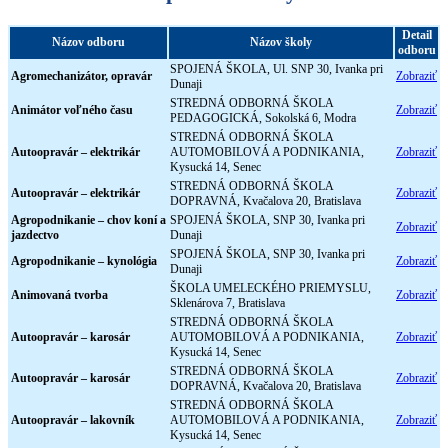
Detail
Názov odboru
Názov školy
odboru
SPOJENÁ ŠKOLA, Ul. SNP 30, Ivanka pri
Agromechanizátor, opravár
Zobraziť
Dunaji
STREDNÁ ODBORNÁ ŠKOLA
Animátor voľného času
Zobraziť
PEDAGOGICKÁ, Sokolská 6, Modra
STREDNÁ ODBORNÁ ŠKOLA
Autoopravár – elektrikár
AUTOMOBILOVÁ A PODNIKANIA,
Zobraziť
Kysucká 14, Senec
STREDNÁ ODBORNÁ ŠKOLA
Autoopravár – elektrikár
Zobraziť
DOPRAVNÁ, Kvačalova 20, Bratislava
Agropodnikanie – chov koní a
SPOJENÁ ŠKOLA, SNP 30, Ivanka pri
Zobraziť
jazdectvo
Dunaji
SPOJENÁ ŠKOLA, SNP 30, Ivanka pri
Agropodnikanie – kynológia
Zobraziť
Dunaji
ŠKOLA UMELECKÉHO PRIEMYSLU,
Animovaná tvorba
Zobraziť
Sklenárova 7, Bratislava
STREDNÁ ODBORNÁ ŠKOLA
Autoopravár – karosár
AUTOMOBILOVÁ A PODNIKANIA,
Zobraziť
Kysucká 14, Senec
STREDNÁ ODBORNÁ ŠKOLA
Autoopravár – karosár
Zobraziť
DOPRAVNÁ, Kvačalova 20, Bratislava
STREDNÁ ODBORNÁ ŠKOLA
Autoopravár – lakovník
AUTOMOBILOVÁ A PODNIKANIA,
Zobraziť
Kysucká 14, Senec