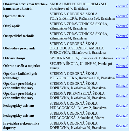
Obrazová a zvuková tvorba –
ŠKOLA UMELECKÉHO PRIEMYSLU,
Zobraziť
kamera, zvuk, strih
Sklenárova ul. 7, Bratislava
STREDNÁ ODBORNÁ ŠKOLA
Operátor tlače
Zobraziť
POLYGRAFICKÁ, Račianska 190, Bratislava
STREDNÁ ZDRAVOTNÍCKA ŠKOLA,
Očný optik
Zobraziť
Záhradnícka 44, Bratislava
STREDNÁ ZDRAVOTNÍCKA ŠKOLA,
Ortopedický technik
Zobraziť
Záhradnícka 44, Bratislava
STREDNÁ ODBORNÁ ŠKOLA
Obchodný pracovník
OBCHODU A SLUŽIEB SAMUELA
Zobraziť
JURKOVIČA, Sklenárova 1, Bratislava
Odevný dizajn
SPOJENÁ ŠKOLA, Tokajícka 24, Bratislava
Zobraziť
SPOJENÁ ŠKOLA, Ul. SNP 30, Ivanka pri
Ochrana osôb a majetku
Zobraziť
Dunaji
Operátor knihárskych
STREDNÁ ODBORNÁ ŠKOLA
Zobraziť
technológií
POLYGRAFICKÁ, Račianska 190, Bratislava
Operátor prevádzky a
STREDNÁ ODBORNÁ ŠKOLA
Zobraziť
ekonomiky dopravy
DOPRAVNÁ, Kvačalova 20, Bratislava
Operátor prevádzky a
STREDNÁ PRIEMYSELNÁ ŠKOLA
Zobraziť
ekonomiky dopravy
DOPRAVNÁ, Kvačalova 20, Bratislava
STREDNÁ ODBORNÁ ŠKOLA
Pedagogický asistent
Zobraziť
PEDAGOGICKÁ, Bullova 2, Bratislava
STREDNÁ ODBORNÁ ŠKOLA
Pedagogický asistent
Zobraziť
PEDAGOGICKÁ, Sokolská 6, Modra
Prevádzka a ekonomika
STREDNÁ ODBORNÁ ŠKOLA
Zobraziť
dopravy
DOPRAVNÁ, Kvačalova 20, Bratislava