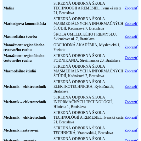
STREDNÁ ODBORNÁ ŠKOLA
Maliar
TECHNOÓGIÍ A REMESIEL, Ivanská cesta
Zobraziť
21, Bratislava
STREDNÁ ODBORNÁ ŠKOLA
Marketigová komunikácia
MASMEDIÁLNYCH A INFORMAČNÝCH
Zobraziť
ŠTÚDIÍ, Kadnárová 7, Bratislava
ŠKOLA UMELECKÉHO PRIEMYSLU,
Masmediálna tvorba
Zobraziť
Sklenárova ul. 7, Bratislava
Manažment regionálneho
OBCHODNÁ AKADÉMIA, Myslenická 1,
Zobraziť
cestovného ruchu
Pezinok
Manažment regionálneho
STREDNÁ ODBORNÁ ŠKOLA
Zobraziť
cestovného ruchu
PODNIKANIA, Strečnianska 20, Bratislava
STREDNÁ ODBORNÁ ŠKOLA
Masmediálne štúdiá
MASMEDIÁLNYCH A INFORMAČNÝCH
Zobraziť
ŠTÚDIÍ, Kadnárová 7, Bratislava
STREDNÁ ODBORNÁ ŠKOLA
Mechanik – elektrotechnik
ELEKTROTECHNICKÁ, Rybničná 59,
Zobraziť
Bratislava
STREDNÁ ODBORNÁ ŠKOLA
Mechanik – elektrotechnik
INFORMAČNÝCH TECHNOLÓGIÍ,
Zobraziť
Hlinícka 1, Bratislava
STREDNÁ ODBORNÁ ŠKOLA
Mechanik – elektrotechnik
TECHNOLÓGIÍ A REMESIEL, Ivanská cesta
Zobraziť
21, Bratislava
STREDNÁ ODBORNÁ ŠKOLA
Mechanik nastavovač
Zobraziť
TECHNICKÁ, Vranovská 4, Bratislava
STREDNÁ ODBORNÁ ŠKOLA