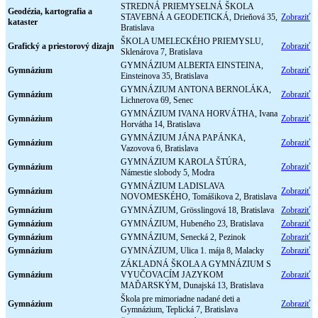
STREDNÁ PRIEMYSELNÁ ŠKOLA
Geodézia, kartografia a
STAVEBNÁ A GEODETICKÁ, Drieňová 35,
Zobraziť
kataster
Bratislava
ŠKOLA UMELECKÉHO PRIEMYSLU,
Grafický a priestorový dizajn
Zobraziť
Sklenárova 7, Bratislava
GYMNÁZIUM ALBERTA EINSTEINA,
Gymnázium
Zobraziť
Einsteinova 35, Bratislava
GYMNÁZIUM ANTONA BERNOLÁKA,
Gymnázium
Zobraziť
Lichnerova 69, Senec
GYMNÁZIUM IVANA HORVÁTHA, Ivana
Gymnázium
Zobraziť
Horvátha 14, Bratislava
GYMNÁZIUM JÁNA PAPÁNKA,
Gymnázium
Zobraziť
Vazovova 6, Bratislava
GYMNÁZIUM KAROLA ŠTÚRA,
Gymnázium
Zobraziť
Námestie slobody 5, Modra
GYMNÁZIUM LADISLAVA
Gymnázium
Zobraziť
NOVOMESKÉHO, Tomášikova 2, Bratislava
Gymnázium
GYMNÁZIUM, Grösslingová 18, Bratislava
Zobraziť
Gymnázium
GYMNÁZIUM, Hubeného 23, Bratislava
Zobraziť
Gymnázium
GYMNÁZIUM, Senecká 2, Pezinok
Zobraziť
Gymnázium
GYMNÁZIUM, Ulica 1. mája 8, Malacky
Zobraziť
ZÁKLADNÁ ŠKOLA A GYMNÁZIUM S
Gymnázium
VYUČOVACÍM JAZYKOM
Zobraziť
MAĎARSKÝM, Dunajská 13, Bratislava
Škola pre mimoriadne nadané deti a
Gymnázium
Zobraziť
Gymnázium, Teplická 7, Bratislava