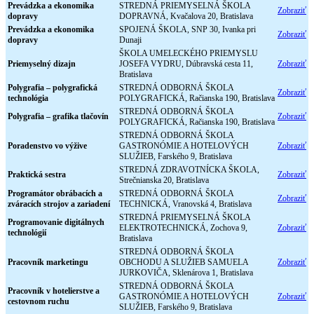
Prevádzka a ekonomika
STREDNÁ PRIEMYSELNÁ ŠKOLA
Zobraziť
dopravy
DOPRAVNÁ, Kvačalova 20, Bratislava
Prevádzka a ekonomika
SPOJENÁ ŠKOLA, SNP 30, Ivanka pri
Zobraziť
dopravy
Dunaji
ŠKOLA UMELECKÉHO PRIEMYSLU
Priemyselný dizajn
JOSEFA VYDRU, Dúbravská cesta 11,
Zobraziť
Bratislava
Polygrafia – polygrafická
STREDNÁ ODBORNÁ ŠKOLA
Zobraziť
technológia
POLYGRAFICKÁ, Račianska 190, Bratislava
STREDNÁ ODBORNÁ ŠKOLA
Polygrafia – grafika tlačovín
Zobraziť
POLYGRAFICKÁ, Račianska 190, Bratislava
STREDNÁ ODBORNÁ ŠKOLA
Poradenstvo vo výžive
GASTRONÓMIE A HOTELOVÝCH
Zobraziť
SLUŽIEB, Farského 9, Bratislava
STREDNÁ ZDRAVOTNÍCKA ŠKOLA,
Praktická sestra
Zobraziť
Strečnianska 20, Bratislava
Programátor obrábacích a
STREDNÁ ODBORNÁ ŠKOLA
Zobraziť
zváracích strojov a zariadení
TECHNICKÁ, Vranovská 4, Bratislava
STREDNÁ PRIEMYSELNÁ ŠKOLA
Programovanie digitálnych
ELEKTROTECHNICKÁ, Zochova 9,
Zobraziť
technológií
Bratislava
STREDNÁ ODBORNÁ ŠKOLA
Pracovník marketingu
OBCHODU A SLUŽIEB SAMUELA
Zobraziť
JURKOVIČA, Sklenárova 1, Bratislava
STREDNÁ ODBORNÁ ŠKOLA
Pracovník v hotelierstve a
GASTRONÓMIE A HOTELOVÝCH
Zobraziť
cestovnom ruchu
SLUŽIEB, Farského 9, Bratislava