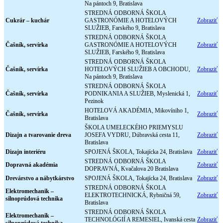
Na pántoch 9, Bratislava
STREDNÁ ODBORNÁ ŠKOLA
Cukrár – kuchár
GASTRONÓMIE A HOTELOVÝCH
Zobraziť
SLUŽIEB, Farského 9, Bratislava
STREDNÁ ODBORNÁ ŠKOLA
Čašník, servírka
GASTRONÓMIE A HOTELOVÝCH
Zobraziť
SLUŽIEB, Farského 9, Bratislava
STREDNÁ ODBORNÁ ŠKOLA
Čašník, servírka
HOTELOVÝCH SLUŽIEB A OBCHODU,
Zobraziť
Na pántoch 9, Bratislava
STREDNÁ ODBORNÁ ŠKOLA
Čašník, servírka
PODNIKANIA A SLUŽIEB, Myslenická 1,
Zobraziť
Pezinok
HOTELOVÁ AKADÉMIA, Mikovíniho 1,
Čašník, servírka
Zobraziť
Bratislava
ŠKOLA UMELECKÉHO PRIEMYSLU
Dizajn a tvarovanie dreva
JOSEFA VYDRU, Dúbravská cesta 11,
Zobraziť
Bratislava
Dizajn interiéru
SPOJENÁ ŠKOLA, Tokajícka 24, Bratislava
Zobraziť
STREDNÁ ODBORNÁ ŠKOLA
Dopravná akadémia
Zobraziť
DOPRAVNÁ, Kvačalova 20 Bratislava
Drevárstvo a nábytkárstvo
SPOJENÁ ŠKOLA, Tokajícka 24, Bratislava
Zobraziť
STREDNÁ ODBORNÁ ŠKOLA
Elektromechanik –
ELEKTROTECHNICKÁ, Rybničná 59,
Zobraziť
silnoprúdová technika
Bratislava
STREDNÁ ODBORNÁ ŠKOLA
Elektromechanik –
TECHNOLÓGIÍ A REMESIEL, Ivanská cesta
Zobraziť