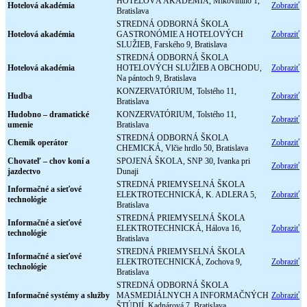
HOTELOVÁ AKADÉMIA, Mikovíniho 1,
Hotelová akadémia
Zobraziť
Bratislava
STREDNÁ ODBORNÁ ŠKOLA
Hotelová akadémia
GASTRONÓMIE A HOTELOVÝCH
Zobraziť
SLUŽIEB, Farského 9, Bratislava
STREDNÁ ODBORNÁ ŠKOLA
Hotelová akadémia
HOTELOVÝCH SLUŽIEB A OBCHODU,
Zobraziť
Na pántoch 9, Bratislava
KONZERVATÓRIUM, Tolstého 11,
Hudba
Zobraziť
Bratislava
Hudobno – dramatické
KONZERVATÓRIUM, Tolstého 11,
Zobraziť
umenie
Bratislava
STREDNÁ ODBORNÁ ŠKOLA
Chemik operátor
Zobraziť
CHEMICKÁ, Vlčie hrdlo 50, Bratislava
Chovateľ – chov koní a
SPOJENÁ ŠKOLA, SNP 30, Ivanka pri
Zobraziť
jazdectvo
Dunaji
STREDNÁ PRIEMYSELNÁ ŠKOLA
Informačné a sieťové
ELEKTROTECHNICKÁ, K. ADLERA 5,
Zobraziť
technológie
Bratislava
STREDNÁ PRIEMYSELNÁ ŠKOLA
Informačné a sieťové
ELEKTROTECHNICKÁ, Hálova 16,
Zobraziť
technológie
Bratislava
STREDNÁ PRIEMYSELNÁ ŠKOLA
Informačné a sieťové
ELEKTROTECHNICKÁ, Zochova 9,
Zobraziť
technológie
Bratislava
STREDNÁ ODBORNÁ ŠKOLA
Informačné systémy a služby
MASMEDIÁLNYCH A INFORMAČNÝCH
Zobraziť
ŠTÚDIÍ, Kadnárová 7, Bratislava