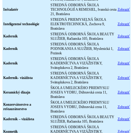
STREDNÁ ODBORNÁ ŠKOLA
Inštalatér
TECHNOLÓGIÍ A REMESIEL, Ivanská cesta
Zobraziť
21, Bratislava
STREDNÁ PRIEMYSELNÁ ŠKOLA
Inteligentné technológie
ELEKTROTECHNICKÁ, Zochova 9,
Zobraziť
Bratislava
STREDNÁ ODBORNÁ ŠKOLA BEAUTY
Kaderník
Zobraziť
SLUŽIEB, Račianska 105, Bratislava
STREDNÁ ODBORNÁ ŠKOLA
Kaderník
PODNIKANIA A SLUŽIEB, Myslenická 1,
Zobraziť
Pezinok
STREDNÁ ODBORNÁ ŠKOLA
Kaderník
KADERNÍCTVA A VIZÁŽISTIKY,
Zobraziť
Svätoplukova 2, Bratislava
STREDNÁ ODBORNÁ ŠKOLA
Kaderník- vizážista
KADERNÍCTVA A VIZÁŽISTIKY,
Zobraziť
Svätoplukova 2, Bratislava
ŠKOLA UMELECKÉHO PRIEMYSLU
Keramický dizajn
JOSEFA VYDRU, Dúbravská cesta 11,
Zobraziť
Bratislava
ŠKOLA UMELECKÉHO PRIEMYSLU
Konzervátorstvo a
JOSEFA VYDRU, Dúbravská cesta 11,
Zobraziť
reštaurátorstvo
Bratislava
STREDNÁ ODBORNÁ ŠKOLA BEAUTY
Kaderník – vizážista
Zobraziť
SLUŽIEB, Račianska 105, Bratislava
STREDNÁ ODBORNÁ ŠKOLA
Kozmetik
KADERNÍCTVA A VIZÁŽISTIKY,
Zobraziť