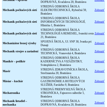
Mechanik – opravár
Zobraziť
DOPRAVNÁ, Kvačalova 20, Bratislava
STREDNÁ ODBORNÁ ŠKOLA
Mechanik počítačových sietí
ELEKTROTECHNICKÁ, Rybničná 59,
Zobraziť
Bratislava
STREDNÁ ODBORNÁ ŠKOLA
Mechanik počítačových sietí
INFORMAČNÝCH TECHNOLÓGIÍ,
Zobraziť
Hlinícka 1, Bratislava
STREDNÁ ODBORNÁ ŠKOLA
Mechanik počítačových sietí
TECHNOLÓGIÍ A REMESIEL, Ivanská cesta
Zobraziť
21, Bratislava
SPOJENÁ ŠKOLA, Ul. SNP 30, Ivanka pri
Mechanizátor lesnej výroby
Zobraziť
Dunaji
STREDNÁ ODBORNÁ ŠKOLA
Mechanik strojov a zariadení
Zobraziť
TECHNICKÁ, Vranovská 4, Bratislava
STREDNÁ ODBORNÁ ŠKOLA
Manikér – pedikér
KADERNÍCTVA A VIZÁŽISTIKY,
Zobraziť
Svätoplukova 2, Bratislava
STREDNÁ ZDRAVOTNÍCKA ŠKOLA,
Masér
Zobraziť
Strečnianska 20, Bratislava
STREDNÁ ODBORNÁ ŠKOLA
Mäsiar – kuchár
GASTRONÓMIE A HOTELOVÝCH
Zobraziť
SLUŽIEB, Farského 9, Bratislava
STREDNÁ PRIEMYSELNÁ ŠKOLA
Mechatronika
STROJNÍCKA, Fajnorovo nábrežie 5,
Zobraziť
Bratislava
Mechanik lietadiel –
STREDNÁ ODBORNÁ ŠKOLA
Zobraziť
mechanika
DOPRAVNÁ, Kvačalova 20, Bratislava